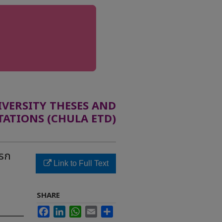
ERSITY THESES AND
TATIONS (CHULA ETD)
รรก
Link to Full Text
SHARE
Facebook
LinkedIn
WhatsApp
Email
Share