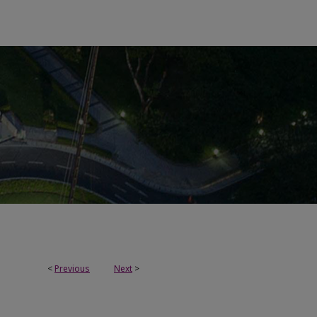
<
Previous
Next
>