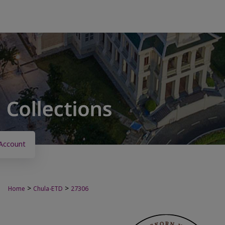
Account
>
>
Home
Chula-ETD
27306