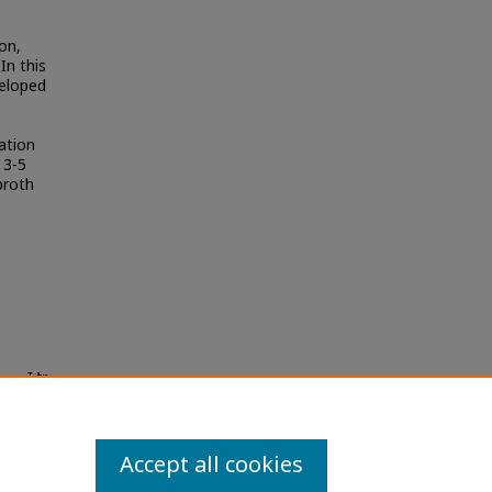
on,
In this
veloped
ation
 3-5
broth
หมุนได้"
la
Accept all cookies