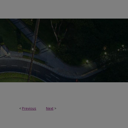
<
Previous
Next
>