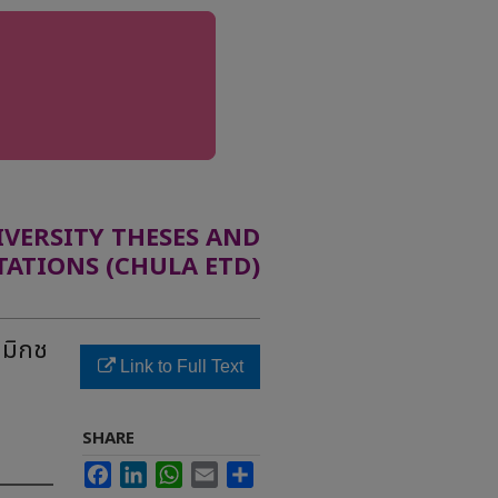
ERSITY THESES AND
TATIONS (CHULA ETD)
ามิกช
Link to Full Text
SHARE
Facebook
LinkedIn
WhatsApp
Email
Share