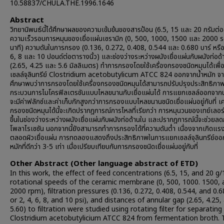
10.58837/CHULA.THE.1996.1646
Abstract
วิทยานิพนธ์นี้ได้ศึกษาผลของความเข้มข้นของสารป้อน (6.5, 15 และ 20 กรัมต่อ
ความเร็วรอบการหมุนของเยื่อแผ่นเซรามิก (0, 500, 1000, 1500 และ 2000 
นาที) ความดันในการกรอง (0.136, 0.272, 0.408, 0.544 และ 0.680 บาร์ หรือ
6, 8 และ 10 ปอนด์ต่อตารางนิ้ว) และช่องว่างระหว่างผนังเยื่อแผ่นกับผนังท่อด้
(2.65, 4.25 และ 5.6 มิลลิเมตร) ทำการกรองโดยใช้เครื่องกรองชนิดหมุนได้เพื
เซลล์จุลินทรีย์ Clostridium acetobutylicum ATCC 824 ออกจากน้ำหมัก จ
ศึกษาพบว่าการกรองโดยใช้เครื่องกรองชนิดหมุนได้สามารถปรับปรุงประสิทธิภ
กระบวนการไมโครฟิลเตรชันแบบไหลขนานกับเยื่อแผ่นได้ การแยกเซลล์ออกจากน
จะมีค่าฟลักซ์และค่าเก็บกักสูงกว่าการกรองแบบไหลขนานชนิดเยื่อแผ่นอยู่กับที่ เค
กรองชนิดหมุนได้นี้จะเกิดปรากฎการณ์การไหลที่เรียกว่า การหมุนวนของเทย์เลอร์ 
ขึ้นในช่องว่างระหว่างผนังเยื่อแผ่นกับผนังท่อด้านใน และปรากฎการณ์นี้จะช่วยล
โพลาไรเซซัน นอกจากนี้ยังสามารถทำการกรองได้ที่ความดันต่ำ เนื่องจากเกิดแร
ตลอดผิวเยื่อแผ่น การทดลองแสดงถึงประสิทธิภาพในการแยกเซลล์จุลินทรีย์ออ
หมักที่ดีกว่า 3-5 เท่า เมื่อเปรียบเทียบกับการกรองชนิดเยื่อแผ่นอยู่กับที่
Other Abstract (Other language abstract of ETD)
In this work, the effect of feed concentrations (6.5, 15, and 20 g/
rotational speeds of the ceramic membrane (0, 500, 1000. 1500, 
2000 rpm), filtration pressures (0.136, 0.272, 0.408, 0.544, and 0.
or 2, 4, 6, 8, and 10 psi), and distances of annular gap (2.65, 4.25,
5.60) to filtration were studied using rotating filter for separating
Clostridium acetobutylicium ATCC 824 from fermentation broth. 