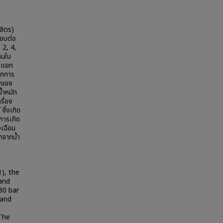
ลิตร)
รอบต่อ
 2, 4,
านใน
่อแยก
ากการ
าพของ
้ำหมัก
รื่อง
ซึ่งเกิด
ดการเกิด
งเฉือน
กจากน้ำ
1), the
and
680 bar
 and
The