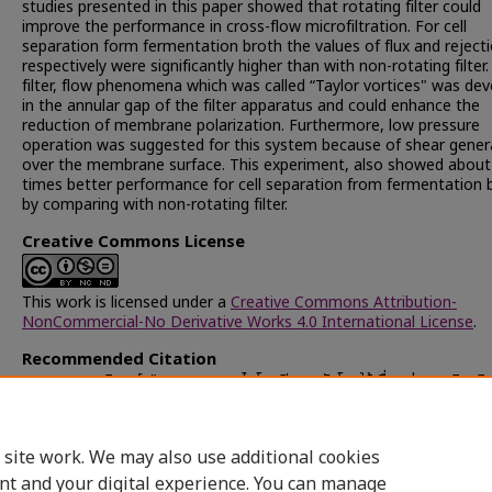
studies presented in this paper showed that rotating filter could
improve the performance in cross-flow microfiltration. For cell
separation form fermentation broth the values of flux and rejecti
respectively were significantly higher than with non-rotating filter. 
filter, flow phenomena which was called “Taylor vortices" was de
in the annular gap of the filter apparatus and could enhance the
reduction of membrane polarization. Furthermore, low pressure
operation was suggested for this system because of shear gener
over the membrane surface. This experiment, also showed about
times better performance for cell separation from fermentation 
by comparing with non-rotating filter.
Creative Commons License
This work is licensed under a
Creative Commons Attribution-
NonCommercial-No Derivative Works 4.0 International License
.
Recommended Citation
บุญนายวา, วุฒิพงศ์, "การกรองแบบไมโครฟิลเตรชันโดยใช้เยื่อแผ่นเซรามิกชนิด
(1996).
Chulalongkorn University Theses and Dissertations (Chu
ETD)
. 27198.
https://digital.car.chula.ac.th/chulaetd/27198
 site work. We may also use additional cookies
nt and your digital experience. You can manage