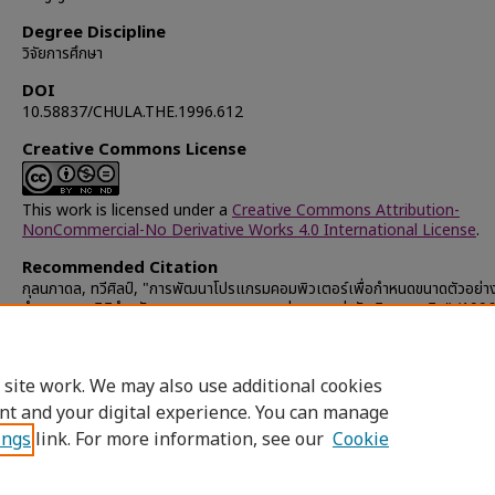
Degree Discipline
วิจัยการศึกษา
DOI
10.58837/CHULA.THE.1996.612
Creative Commons License
This work is licensed under a
Creative Commons Attribution-
NonCommercial-No Derivative Works 4.0 International License
.
Recommended Citation
กุลนภาดล, ทวีศิลป์, "การพัฒนาโปรแกรมคอมพิวเตอร์เพื่อกำหนดขนาดตัวอย่า
อำนาจทางสถิติสำหรับการทดสอบความแตกต่าง ของค่ามัชฌิมเลขคณิต" (1996
Chulalongkorn University Theses and Dissertations (Chula ETD)
.
27100.
https://digital.car.chula.ac.th/chulaetd/27100
 site work. We may also use additional cookies
nt and your digital experience. You can manage
ings
link. For more information, see our
Cookie
Home
|
About
|
FAQ
|
My Account
|
Access