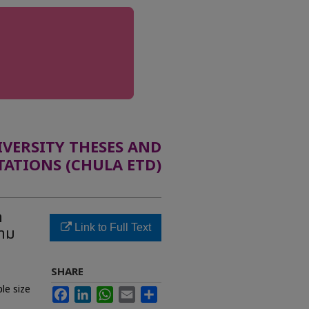
ERSITY THESES AND
TATIONS (CHULA ETD)
ด
Link to Full Text
วาม
SHARE
le size
Facebook
LinkedIn
WhatsApp
Email
Share