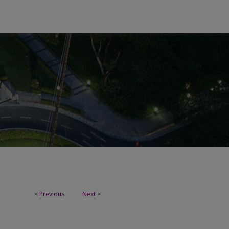
<
Previous
Next
>