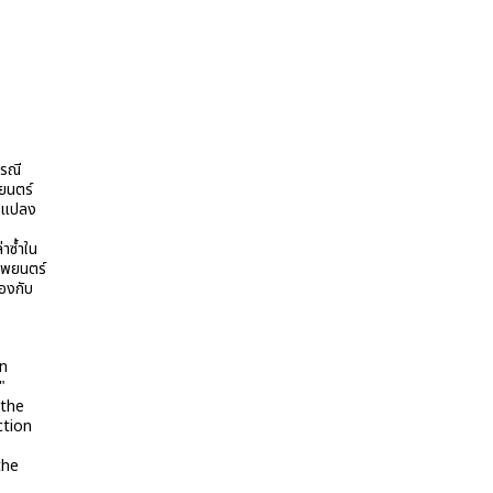
กรณี
พยนตร์
ัดแปลง
่าซ้ำใน
าพยนตร์
้องกับ
en
"
 the
ction
the