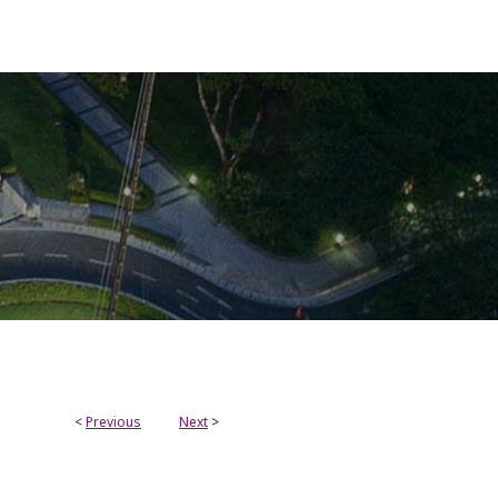
<
Previous
Next
>