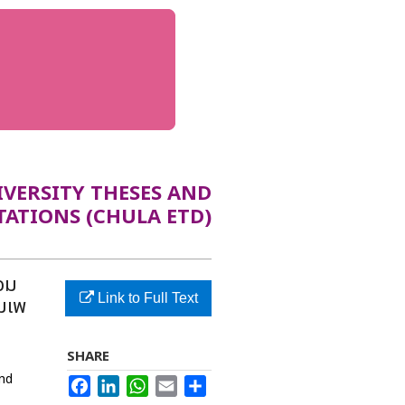
ERSITY THESES AND
TATIONS (CHULA ETD)
อม
Link to Full Text
็มเพ
SHARE
and
Facebook
LinkedIn
WhatsApp
Email
Share