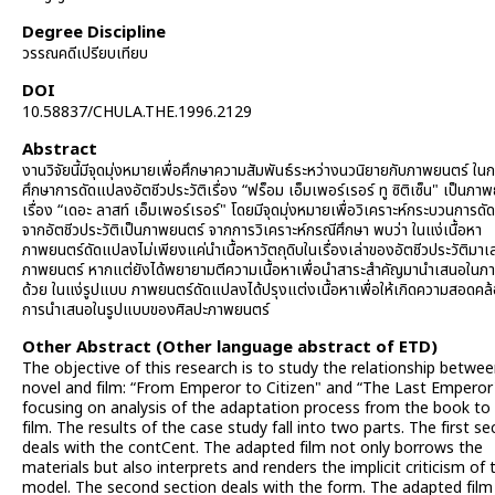
Degree Discipline
วรรณคดีเปรียบเทียบ
DOI
10.58837/CHULA.THE.1996.2129
Abstract
งานวิจัยนี้มีจุดมุ่งหมายเพื่อศึกษาความสัมพันธ์ระหว่างนวนิยายกับภาพยนตร์ ใน
ศึกษาการดัดแปลงอัตชีวประวัติเรื่อง “ฟร็อม เอ็มเพอร์เรอร์ ทู ซิติเซ็น" เป็นภา
เรื่อง “เดอะ ลาสท์ เอ็มเพอร์เรอร์" โดยมีจุดมุ่งหมายเพื่อวิเคราะห์กระบวนการด
จากอัตชีวประวัติเป็นภาพยนตร์ จากการวิเคราะห์กรณีศึกษา พบว่า ในแง่เนื้อหา
ภาพยนตร์ดัดแปลงไม่เพียงแค่นำเนื้อหาวัตถุดิบในเรื่องเล่าของอัตชีวประวัติมาเล
ภาพยนตร์ หากแต่ยังได้พยายามตีความเนื้อหาเพื่อนำสาระสำคัญมานำเสนอในภ
ด้วย ในแง่รูปแบบ ภาพยนตร์ดัดแปลงได้ปรุงแต่งเนื้อหาเพื่อให้เกิดความสอดคล
การนำเสนอในรูปแบบของศิลปะภาพยนตร์
Other Abstract (Other language abstract of ETD)
The objective of this research is to study the relationship betwe
novel and film: “From Emperor to Citizen" and “The Last Emperor
focusing on analysis of the adaptation process from the book to
film. The results of the case study fall into two parts. The first se
deals with the contCent. The adapted film not only borrows the
materials but also interprets and renders the implicit criticism of 
model. The second section deals with the form. The adapted film