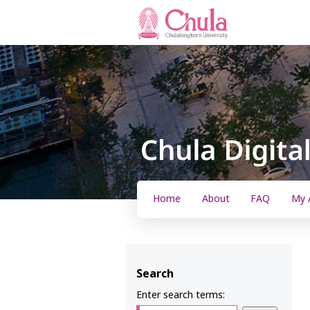
Home
About
FAQ
My 
Search
Enter search terms: