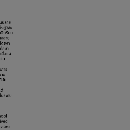
ตอนปลาย
ผู้วิจัย
นักเรียน
้นหลาย
์โดยหา
มศึกษา
ผื่อแผ่
มใน
มีการ
ความ
ินัย
ต่
ในระดับ
hool
ived
vities