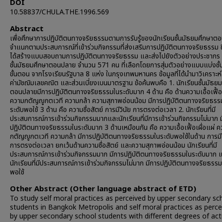
DOI
10.58837/CHULA.THE.1996.569
Abstract
เพื่อศึกษาการปฏิบัติตนทางจริยธรรมตามการรับรู้ของนักเรียนชั้นมัธยมศึกษา
จำแนกตามประสบการณ์ที่เข้าร่วมกิจกรรมที่ส่งเสริมการปฏิบัติตนทางจริยธรรม ซึ่ง
ได้สร้างแบบสอบถามการปฏิบัติตนทางจริยธรรม และส่งไปยังตัวอย่างประชากร 
ชั้นมัธยมศึกษาตอนปลาย จำนวน 571 คน ที่เลือกโดยการสุ่มตัวอย่างแบบแบ่งชั
ขั้นตอน จากโรงเรียนรัฐบาล 8 แห่ง ในกรุงเทพมหานคร ข้อมูลที่ได้นำมาวิเคราะห
ค่ามัชฌิมเลขคณิต และส่วนเบี่ยงเบนมาตรฐาน ข้อค้นพบคือ 1. นักเรียนชั้นมัธย
ตอนปลายมีการปฏิบัติตนทางจริยธรรมในระดับมาก 4 ด้าน คือ ด้านความเอื้อเฟื้อเ
ความกตัญญูกตเวที ความกล้า ความสุภาพอ่อนน้อม มีการปฏิบัติตนทางจริยธรร
ระดับพอใช้ 3 ด้าน คือ ความซื่อสัตย์ การมีวินัย การตรงต่อเวลา 2. นักเรียนที่มี
ประสบการณ์การเข้าร่วมกิจกรรมมากและนักเรียนที่มีการเข้าร่วมกิจกรรมไม่มาก 
ปฏิบัติตนทางจริยธรรมในระดับมาก 3 ด้านเหมือนกัน คือ ความเอื้อเฟื้อเผื่อแผ่ 
กตัญญูกตเวที ความกล้า มีการปฏิบัติตนทางจริยธรรมในระดับพอใช้ในด้าน การมีว
การตรงต่อเวลา ยกเว้นด้านความซื่อสัตย์ และความสุภาพอ่อนน้อม นักเรียนที่มี
ประสบการณ์การเข้าร่วมกิจกรรมมาก มีการปฏิบัติตนทางจริยธรรมในระดับมาก แ
นักเรียนที่มีประสบการณ์การเข้าร่วมกิจกรรมไม่มาก มีการปฏิบัติตนทางจริยธรรม
พอใช้
Other Abstract (Other language abstract of ETD)
To study self moral practices as perceived by upper secondary sc
students in Bangkok Metropolis and self moral practices as perce
by upper secondary school students with different degrees of acti