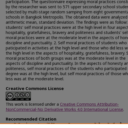
participation. The questionnaire expressing moral practices cons
by the researcher was sent to 571 upper secondary school stude
selected by multi-stage random samping from eight governmenta
schools in Bangkok Metropolis. The obtained data were analyzed
arithmetic mean, standard deviation. The findings were as follow:
students' self moral practices were at the high level in four aspec
hospitality, gratefulness, bravery and politeness and students' sel
moral practices were at the moderate level in the aspects of hon
discipline and punctuality. 2. Self moral practices of students who
paticipated in activities at the high level and those who did less 
the high level in the aspects of hospitality, gratefulness, bravery. S
moral practices of both groups was at the moderate level in the
aspects of discipline and punctuality. In the aspects of honesty a
politeness, self moral practices of the students who participated 
degree was at the high level, but self moral practices of those wh
less was at the moderate level.
Creative Commons License
This work is licensed under a
Creative Commons Attribution-
NonCommercial-No Derivative Works 4.0 International License
.
Recommended Citation
จอนเจิดสิน, รุ่งนภา, "การปฏิบัติตนทางจริยธรรมตามการรับรู้ของนักเรียนชั้น