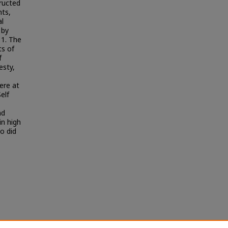
tructed
nts,
l
 by
 1. The
ts of
f
esty,
were at
elf
nd
in high
o did