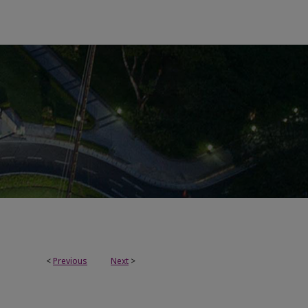
<
Previous
Next
>