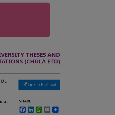
ERSITY THESES AND
TATIONS (CHULA ETD)
รียน
Link to Full Text
SHARE
ents,
Facebook
LinkedIn
WhatsApp
Email
Share