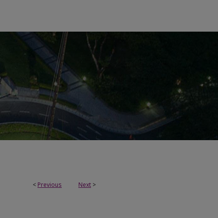
<
Previous
Next
>