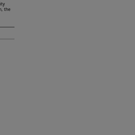
ity
n, the