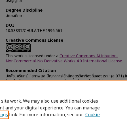
ปริญญาโท
Degree Discipline
มัธยมศึกษา
DOI
10.58837/CHULA.THE.1996.561
Creative Commons License
This work is licensed under a
Creative Commons Attribution-
NonCommercial-No Derivative Works 4.0 International License
.
Recommended Citation
มั่งคั่ง, ชรินทร์, "สภาพและปัญหาการใช้หลักสูตรวิชาท้องถิ่นของเรา 1(ส 071) ใ
โรงเรียนโครงการขยายโอกาสทางการศึกษาขั้นพื้นฐาน สังกัดสำนักงานคณะกรร
การประถมศึกษาแห่งชาติ ภาคตะวันออกเฉียงเหนือ" (1996).
Chulalongkorn
University Theses and Dissertations (Chula ETD)
. 27010.
https://digital.car.chula.ac.th/chulaetd/27010
 site work. We may also use additional cookies
nt and your digital experience. You can manage
ings
link. For more information, see our
Cookie
Home
|
About
|
FAQ
|
My Account
|
Access