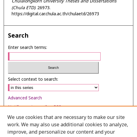
Chulalongkorn University Theses and Dissertations
(Chula ETD)
. 26973.
https://digital.car.chula.ac.th/chulaetd/26973
Search
Enter search terms:
Select context to search:
Advanced Search
Notify me via email or
RSS
We use cookies that are necessary to make our site
Browse
work. We may also use additional cookies to analyze,
Collections
improve, and personalize our content and your