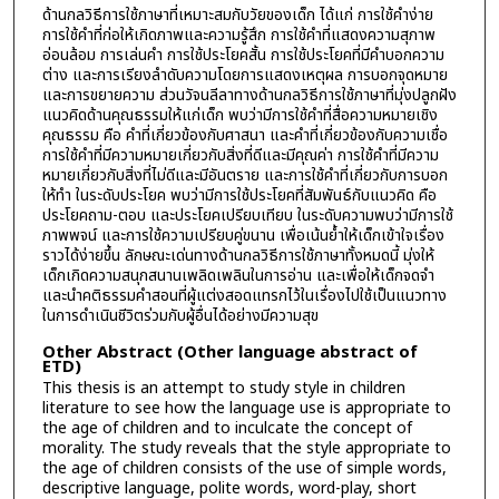
ด้านกลวิธีการใช้ภาษาที่เหมาะสมกับวัยของเด็ก ได้แก่ การใช้คำง่าย
การใช้คำที่ก่อให้เกิดภาพและความรู้สึก การใช้คำที่แสดงความสุภาพ
อ่อนล้อม การเล่นคำ การใช้ประโยคสั้น การใช้ประโยคที่มีคำบอกความ
ต่าง และการเรียงลำดับความโดยการแสดงเหตุผล การบอกจุดหมาย
และการขยายความ ส่วนวัจนลีลาทางด้านกลวิธีการใช้ภาษาที่มุ่งปลูกฝัง
แนวคิดด้านคุณธรรมให้แก่เด็ก พบว่ามีการใช้คำที่สื่อความหมายเชิง
คุณธรรม คือ คำที่เกี่ยวข้องกับศาสนา และคำที่เกี่ยวข้องกับความเชื่อ
การใช้คำที่มีความหมายเกี่ยวกับสิ่งที่ดีและมีคุณค่า การใช้คำที่มีความ
หมายเกี่ยวกับสิ่งที่ไม่ดีและมีอันตราย และการใช้คำที่เกี่ยวกับการบอก
ให้ทำ ในระดับประโยค พบว่ามีการใช้ประโยคที่สัมพันธ์กับแนวคิด คือ
ประโยคถาม-ตอบ และประโยคเปรียบเทียบ ในระดับความพบว่ามีการใช้
ภาพพจน์ และการใช้ความเปรียบคู่ขนาน เพื่อเน้นย้ำให้เด็กเข้าใจเรื่อง
ราวได้ง่ายขึ้น ลักษณะเด่นทางด้านกลวิธีการใช้ภาษาทั้งหมดนี้ มุ่งให้
เด็กเกิดความสนุกสนานเพลิดเพลินในการอ่าน และเพื่อให้เด็กจดจำ
และนำคติธรรมคำสอนที่ผู้แต่งสอดแทรกไว้ในเรื่องไปใช้เป็นแนวทาง
ในการดำเนินชีวิตร่วมกับผู้อื่นได้อย่างมีความสุข
Other Abstract (Other language abstract of
ETD)
This thesis is an attempt to study style in children
literature to see how the language use is appropriate to
the age of children and to inculcate the concept of
morality. The study reveals that the style appropriate to
the age of children consists of the use of simple words,
descriptive language, polite words, word-play, short