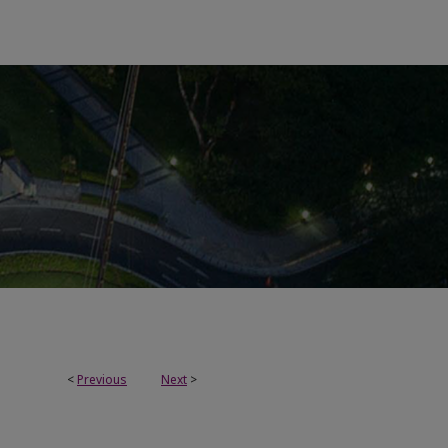
<
Previous
Next
>