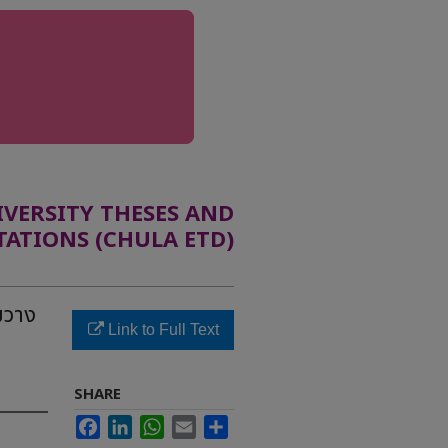
ERSITY THESES AND
TATIONS (CHULA ETD)
ขวาง
Link to Full Text
SHARE
Facebook
LinkedIn
WhatsApp
Email
Share