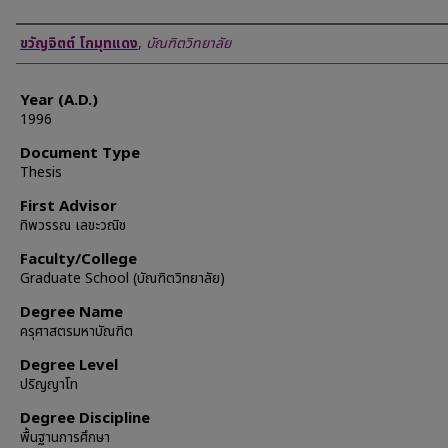
Author
ขวัญจิตต์ โกมุทแดง
,
บัณฑิตวิทยาลัย
Year (A.D.)
1996
Document Type
Thesis
First Advisor
ทิพวรรณ เลขะวณิช
Faculty/College
Graduate School (บัณฑิตวิทยาลัย)
Degree Name
ครุศาสตรมหาบัณฑิต
Degree Level
ปริญญาโท
Degree Discipline
พื้นฐานการศึกษา