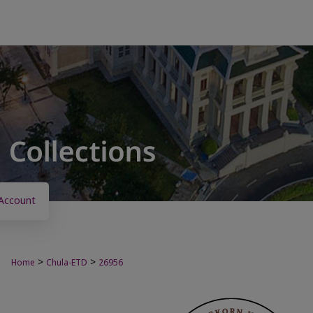
Account
>
>
Home
Chula-ETD
26956