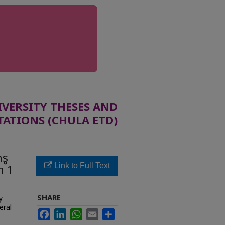
ERSITY THESES AND
TATIONS (CHULA ETD)
รู
Link to Full Text
า 1
SHARE
y
eral
Facebook
LinkedIn
WhatsApp
Email
Share