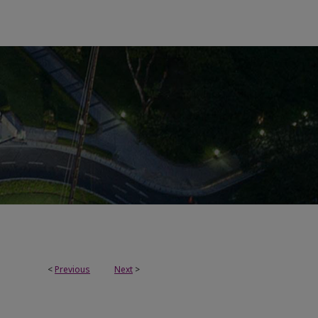
<
Previous
Next
>