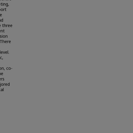
ting,
port
he
ad
e three
ent
sion
 There
evel.
c,
on, co-
he
ers
jored
al