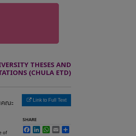
ERSITY THESES AND
TATIONS (CHULA ETD)
Link to Full Text
านคณะ
SHARE
Facebook
LinkedIn
WhatsApp
Email
Share
e of