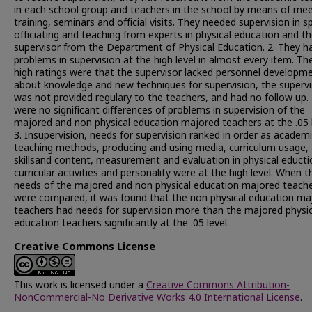
in each school group and teachers in the school by means of mee
training, seminars and official visits. They needed supervision in s
officiating and teaching from experts in physical education and t
supervisor from the Department of Physical Education. 2. They h
problems in supervision at the high level in almost every item. Th
high ratings were that the supervisor lacked personnel developm
about knowledge and new techniques for supervision, the supervi
was not provided regulary to the teachers, and had no follow up.
were no significant differences of problems in supervision of the
majored and non physical education majored teachers at the .05 l
3. Insupervision, needs for supervision ranked in order as academi
teaching methods, producing and using media, curriculum usage,
skillsand content, measurement and evaluation in physical educti
curricular activities and personality were at the high level. When t
needs of the majored and non physical education majored teach
were compared, it was found that the non physical education ma
teachers had needs for supervision more than the majored physic
education teachers significantly at the .05 level.
Creative Commons License
This work is licensed under a
Creative Commons Attribution-
NonCommercial-No Derivative Works 4.0 International License
.