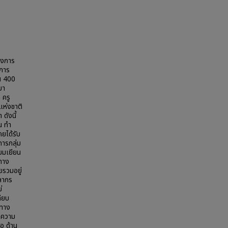
องการ
การ
น 400
มา
 ครู
ห่งชาติ
ดังนี้
น ทำ
คยได้รับ
การกลุ่ม
ยมเยียน
ทาง
รวมอยู่
ลากร
่
ทียบ
ิทาง
. ความ
อ ด้าน