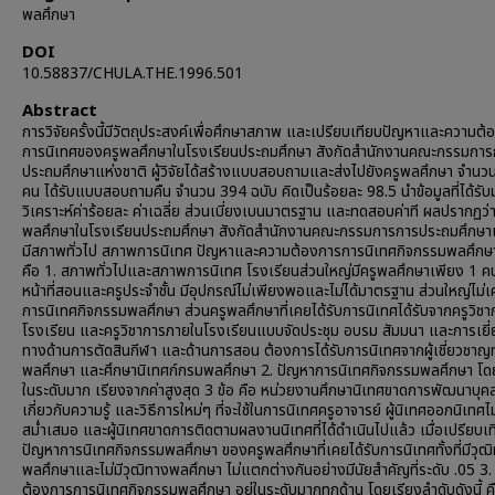
พลศึกษา
DOI
10.58837/CHULA.THE.1996.501
Abstract
การวิจัยครั้งนี้มีวัตถุประสงค์เพื่อศึกษาสภาพ และเปรียบเทียบปัญหาและความต้
การนิเทศของครูพลศึกษาในโรงเรียนประถมศึกษา สังกัดสำนักงานคณะกรรมการ
ประถมศึกษาแห่งชาติ ผู้วิจัยได้สร้างแบบสอบถามและส่งไปยังครูพลศึกษา จำนว
คน ได้รับแบบสอบถามคืน จำนวน 394 ฉบับ คิดเป็นร้อยละ 98.5 นำข้อมูลที่ได้รับ
วิเคราะห์ค่าร้อยละ ค่าเฉลี่ย ส่วนเบี่ยงเบนมาตรฐาน และทดสอบค่าที ผลปรากฏว่า
พลศึกษาในโรงเรียนประถมศึกษา สังกัดสำนักงานคณะกรรมการการประถมศึกษาแ
มีสภาพทั่วไป สภาพการนิเทศ ปัญหาและความต้องการการนิเทศกิจกรรมพลศึกษา 
คือ 1. สภาพทั่วไปและสภาพการนิเทศ โรงเรียนส่วนใหญ่มีครูพลศึกษาเพียง 1 ค
หน้าที่สอนและครูประจำชั้น มีอุปกรณ์ไม่เพียงพอและไม่ได้มาตรฐาน ส่วนใหญ่ไม่เ
การนิเทศกิจกรรมพลศึกษา ส่วนครูพลศึกษาที่เคยได้รับการนิเทศได้รับจากครูวิชา
โรงเรียน และครูวิชาการภายในโรงเรียนแบบจัดประชุม อบรม สัมมนา และการเยี่
ทางด้านการตัดสินกีฬา และด้านการสอน ต้องการได้รับการนิเทศจากผู้เชี่ยวชาญ
พลศึกษา และศึกษานิเทศก์กรมพลศึกษา 2. ปัญหาการนิเทศกิจกรรมพลศึกษา โดย
ในระดับมาก เรียงจากค่าสูงสุด 3 ข้อ คือ หน่วยงานศึกษานิเทศขาดการพัฒนาบุค
เกี่ยวกับความรู้ และวิธีการใหม่ๆ ที่จะใช้ในการนิเทศครูอาจารย์ ผู้นิเทศออกนิเทศไม
สม่ำเสมอ และผู้นิเทศขาดการติดตามผลงานนิเทศที่ได้ดำเนินไปแล้ว เมื่อเปรียบเ
ปัญหาการนิเทศกิจกรรมพลศึกษา ของครูพลศึกษาที่เคยได้รับการนิเทศทั้งที่มีวุฒ
พลศึกษาและไม่มีวุฒิทางพลศึกษา ไม่แตกต่างกันอย่างมีนัยสำคัญที่ระดับ .05 3
ต้องการการนิเทศกิจกรรมพลศึกษา อยู่ในระดับมากทุกด้าน โดยเรียงลำดับดังนี้ คื