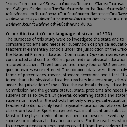
วิชาการ ด้านการสอนและวิธีการสอน ด้านการผลิตและการใช้สื่อการเรียนการสอน
การใช้หลักสูตร ด้านทักษะและเนื้อหาวิชา ด้านการวัดและประเมินผล ด้านการจัดก
เสริมหลักสูตร และด้านบุคลิกภาพ เมื่อเปรียบเทียบความต้องการการนิเทศกิจกร
พลศึกษา พบว่า ครูพลศึกษาที่ไม่มีวุฒิทางพลศึกษามีความต้องการการนิเทศมากก
พลศึกษาที่มีวุฒิทางพลศึกษา อย่างมีนัยสำคัญที่ระดับ 0.5
Other Abstract (Other language abstract of ETD)
The purposes of this study were to investigate the state and to
compare problems and needs for supervision of physical educati
teachers in elementary schools under the Jurisdiction of the Offic
the National Primary Education Commission. Questionnaires wer
constructed and sent to 400 majored and non physical education
majored teachers. Three hundred and ninety four or 98.5 percent
questionnaires were returned. The obtained data were then analy
terms of percentages, means, standard deviations and t-test. It
found that: The physical education teachers in elementary school
under the Jurisdiction of the Office the National Primary Educatio
Commission had the general status, state, problems and needs f
supervision as follows: 1. In general, concerning status and state 
supervision, most of the schools had only one physical education
teacher who did not only teach physical education but also worke
classroom teacher. Sport equipment was insufficient and sub-sta
Most of the physical education teachers had never received any
supervision in physical education activities. For the teachers who
to receive supervision, they had received it from the academic te