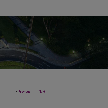
<
Previous
Next
>