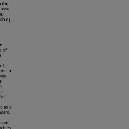
 ด้าน
ิจกรรม
รม
ว่า ครู
on
e of
e
 of
zed in
 was
s
n
or
for
d as a
ndard.
 used
achers