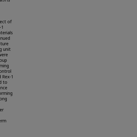
และการ
ect of
-1
terials
inued
lture
g unit
were
roup
rming
ontrol
d Rex-1
d to
ence
forming
long
er
term