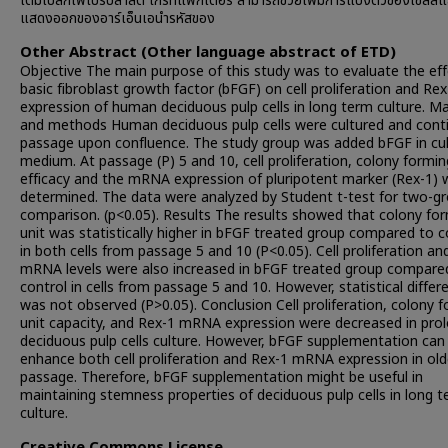
เติมเบสิกไฟโบรบลาสต์ โกรทแฟกเตอร์ สามารถช่วยเพิ่มการแบ่งตัวของเซลล์
แสดงออกของอาร์เอ็นเอนำรหัสของ
Other Abstract (Other language abstract of ETD)
Objective The main purpose of this study was to evaluate the eff
basic fibroblast growth factor (bFGF) on cell proliferation and Rex
expression of human deciduous pulp cells in long term culture. Ma
and methods Human deciduous pulp cells were cultured and cont
passage upon confluence. The study group was added bFGF in cu
medium. At passage (P) 5 and 10, cell proliferation, colony formin
efficacy and the mRNA expression of pluripotent marker (Rex-1) 
determined. The data were analyzed by Student t-test for two-g
comparison. (p<0.05). Results The results showed that colony fo
unit was statistically higher in bFGF treated group compared to c
in both cells from passage 5 and 10 (P<0.05). Cell proliferation an
mRNA levels were also increased in bFGF treated group compare
control in cells from passage 5 and 10. However, statistical differ
was not observed (P>0.05). Conclusion Cell proliferation, colony 
unit capacity, and Rex-1 mRNA expression were decreased in pro
deciduous pulp cells culture. However, bFGF supplementation can
enhance both cell proliferation and Rex-1 mRNA expression in old
passage. Therefore, bFGF supplementation might be useful in
maintaining stemness properties of deciduous pulp cells in long 
culture.
Creative Commons License