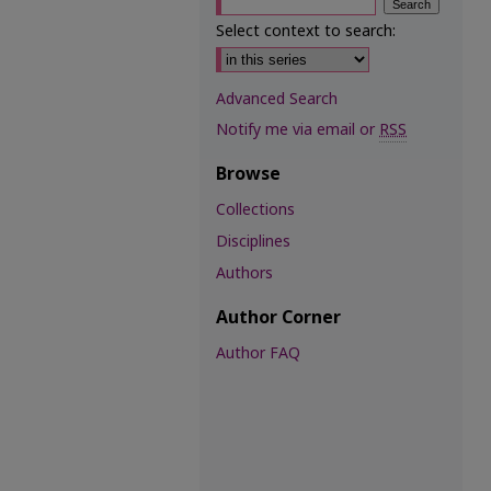
Select context to search:
Advanced Search
Notify me via email or
RSS
Browse
Collections
Disciplines
Authors
Author Corner
Author FAQ