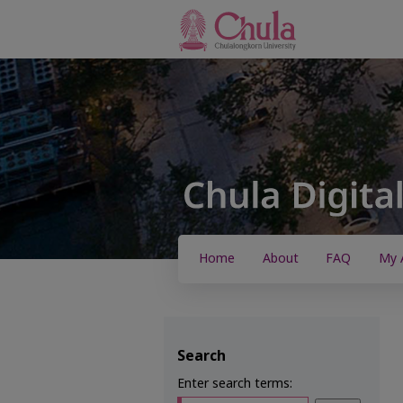
Home
About
FAQ
My 
Search
Enter search terms: