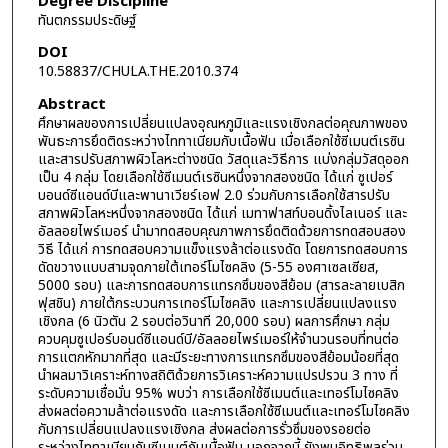
Degree Discipline
ทันตกรรมประดิษฐ์
DOI
10.58837/CHULA.THE.2010.374
Abstract
ศึกษาผลของการเปลี่ยนแปลงอุณหภูมิและแรงเชิงกลต่อคุณภาพของ
พันธะการยึดติดระหว่างไททาเนียมกับเนื้อฟัน เมื่อเลือกใช้ซีเมนต์เรซิน
และสารปรับสภาพผิวโลหะต่างชนิด วัสดุและวิธีการ แบ่งกลุ่มวัสดุออก
เป็น 4 กลุ่ม โดยเลือกใช้ซีเมนต์เรซินหนึ่งจากสองชนิด ได้แก่ ซูเปอร์
บอนด์ซีแอนด์บีและพานาเวียร์เอฟ 2.0 ร่วมกับการเลือกใช้สารปรับ
สภาพผิวโลหะหนึ่งจากสองชนิด ได้แก่ เมทาฟาสท์บอนดิ้งไลเนอร์ และ
อัลลอยไพร์เมอร์ นำมาทดสอบคุณภาพการยึดติดด้วยการทดสอบสอง
วิธี ได้แก่ การทดสอบความแข็งแรงล้าต่อแรงดัด โดยการทดสอบการ
ดัดขวางแบบสามจุดภายใต้เทอร์โมไซคลิง (5-55 องศาเซลเซียส,
5000 รอบ) และการทดสอบการแทรกซึมของสีย้อม (สารละลายเบสิก
ฟุสชิน) ภายใต้กระบวนการเทอร์โมไซคลิง และการเปลี่ยนแปลงแรง
เชิงกล (6 นิวตัน 2 รอบต่อวินาที 20,000 รอบ) ผลการศึกษา กลุ่ม
ควบคุมซูเปอร์บอนด์ซีแอนด์บี/อัลลอยไพร์เมอร์ให้จำนวนรอบที่ทนต่อ
การแตกหักมากที่สุด และมีระยะทางการแทรกซึมของสีย้อมน้อยที่สุด
นำผลมาวิเคราะห์ทางสถิติด้วยการวิเคราะห์ความแปรปรวน 3 ทาง ที่
ระดับความเชื่อมั่น 95% พบว่า การเลือกใช้ซีเมนต์และเทอร์โมไซคลิง
ส่งผลต่อความล้าต่อแรงดัด และการเลือกใช้ซีเมนต์และเทอร์โมไซคลิง
กับการเปลี่ยนแปลงแรงเชิงกล ส่งผลต่อการรั่วซึมของรอยต่อ
ระหว่างไททาเนียมกับซีเมนต์กับเนื้อฟัน นอกจากนี้ ยังพบอิทธิพลร่วม