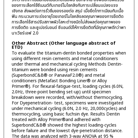
ของการเลือกใช้ซีเมนต์กับเทอร์โมไซคลิงกับการเปลี่ยนแปลงแรง
เชิงกล ส่งผลต่อการรั่วซึมของรอยต่อ สรุป เมื่อยึดไททาเนียมกับเนื้อ
ฟัน กระบวนการเร่งอายุโดยเทอร์โมไซคลิงลดคุณภาพของการยึดติด
การเลือกใช้สารปรับสภาพผิวโลหะต่างชนิดไม่ส่งผลต่อคุณภาพของ
การยึดติด และซูเปอร์บอนด์ ซีแอนด์บีให้การยึดติดที่มีคุณภาพดีกว่าพา
นาเวียร์เอฟ 2.0
Other Abstract (Other language abstract of
ETD)
To evaluate the titanium-dentin bonded properties when
using different resin cements and metal conditioners
under thermal and mechanical cycling Methods Dentin-
titanium were bonded using resin cements
(SuperbondC&B® or PanaviaF2.0®) and metal
conditioners (Metafast Bonding Liner® or Alloy
Primer®). For flexural-fatigue-test, loading cycles (6.0N,
2.0Hz, three-point bending set-up) until specimen
breakdown were recorded, with/without thermocycling.
For Dyepenetration- test, specimens were investigated
under mechanical cycling (6.0N, 2.0 Hz, 20,000cycles) and
thermocycling, using basic fuchsin dye. Results Dentin
treated with Alloy Primer®and adhered with
SuperbondC&B® showed the highest loading-cycles
before failure and the lowest dye-penetration distance.
The data was analyzed with 3-way ANOVA at 95 %