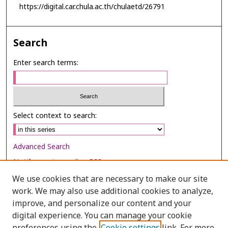
https://digital.car.chula.ac.th/chulaetd/26791
Search
Enter search terms:
Select context to search:
Advanced Search
Notify me via email or
RSS
We use cookies that are necessary to make our site
Browse
work. We may also use additional cookies to analyze,
Collections
improve, and personalize our content and your
digital experience. You can manage your cookie
Disciplines