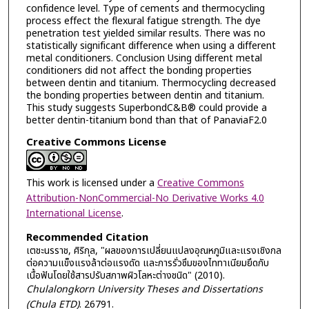
confidence level. Type of cements and thermocycling
process effect the flexural fatigue strength. The dye
penetration test yielded similar results. There was no
statistically significant difference when using a different
metal conditioners. Conclusion Using different metal
conditioners did not affect the bonding properties
between dentin and titanium. Thermocycling decreased
the bonding properties between dentin and titanium.
This study suggests SuperbondC&B® could provide a
better dentin-titanium bond than that of PanaviaF2.0
Creative Commons License
This work is licensed under a
Creative Commons
Attribution-NonCommercial-No Derivative Works 4.0
International License
.
Recommended Citation
เตชะนรราช, ศิริกุล, "ผลของการเปลี่ยนแปลงอุณหภูมิและแรงเชิงกล
ต่อความแข็งแรงล้าต่อแรงดัด และการรั่วซึมของไททาเนียมยึดกับ
เนื้อฟันโดยใช้สารปรับสภาพผิวโลหะต่างชนิด" (2010).
Chulalongkorn University Theses and Dissertations
(Chula ETD)
. 26791.