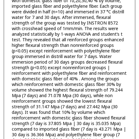
with domestic glass fiber of 10,20,30,40 % by volume,
imported glass fiber and polyethylene fiber. Each group
were divided in half (n=10) and immersed in 37 °C distrill
water for 7 and 30 days. After immersed, flexural
strength of the group was tested by INSTRON 8572
with crosshead speed of 1mm/min. The results were
analyzed statistically by 1-ways ANOVA and student’s t
test. They revealed that all reinforced groups enhanced
higher flexural strength than nonreinforced groups
(p<0.05) except reinforcement with polyethylene fiber
group immersed in distrill water for 7 days. Water
immersion period of 30 days groups decreased flexural
strength (p<0.05) except nonreinforced groups |
reinforcement with polyethylene fiber and reinforcement
with domestic glass fiber of 40% . Among the groups
which reinforcement with domestic glass fiber 30% by
volume showed the highest flexural strength of 79.244
Mpa (7 days) and 71.078 Mpa (30 days), while non
reinforcement groups showed the lowest flexural
strength of 31.147 Mpa (7 days) and 27.442 Mpa (30
days). It was found that 10% by volume which
reinforcement with domestic glass fiber showed flexural
strength (7 day is 37.805 Mpa | 30 day is 35.035 Mpa)
compared to imported glass fiber (7 day is 43.271 Mpa |
30 day is 36.366 Mpa) and polyethylene fiber group (7