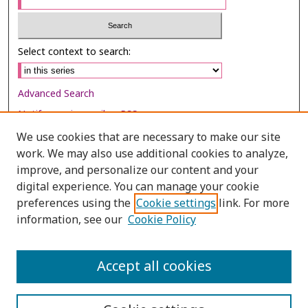
Select context to search:
Advanced Search
Notify me via email or
RSS
We use cookies that are necessary to make our site
Browse
work. We may also use additional cookies to analyze,
Collections
improve, and personalize our content and your
digital experience. You can manage your cookie
Disciplines
preferences using the
Cookie settings
link. For more
Authors
information, see our
Cookie Policy
Author Corner
Author FAQ
Accept all cookies