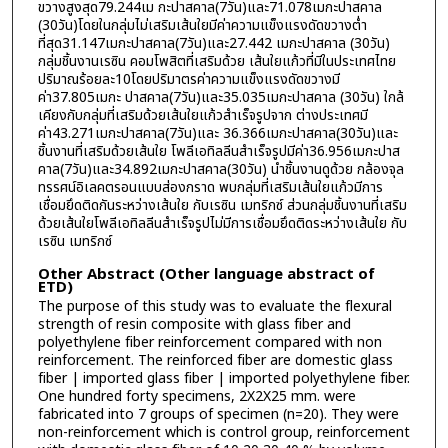
ขวางสูงสุด79.244เม กะปาสคาล(7วัน)และ71.078เมกะปาสคาล
(30วัน)โดยในกลุ่มไม่เสริมเส้นใยมีค่าความแข็งแรงดัดขวางต่ำ
ที่สุด31.147เมกะปาสคาล(7วัน)และ27.442 เมกะปาสคาล (30วัน)
กลุ่มชิ้นงานเรซิน คอมโพสิตที่เสริมด้วย เส้นใยแก้วที่มีในประเทศไทย
ปริมาณร้อยละ10โดยปริมาตรค่าความแข็งแรงดัดขวางมี
ค่า37.805เมกะ ปาสคาล(7วัน)และ35.035เมกะปาสคาล (30วัน) ใกล้
เคียงกับกลุ่มที่เสริมด้วยเส้นใยแก้วสำเร็จรูปจาก ต่างประเทศมี
ค่า43.271เมกะปาสคาล(7วัน)และ 36.366เมกะปาสคาล(30วัน)และ
ชิ้นงานที่เสริมด้วยเส้นใย โพลีเอทิลลีนสำเร็จรูปมีค่า36.956เมกะปาส
คาล(7วัน)และ34.892เมกะปาสคาล(30วัน) นำชิ้นงานดูด้วย กล้องจุล
ทรรศน์อิเลคตรอนแบบส่องกราด พบกลุ่มที่เสริมเส้นใยแก้วมีการ
เชื่อมยึดติดกันระหว่างเส้นใย กับเรซิน เมทริกซ์ ส่วนกลุ่มชิ้นงานที่เสริม
ด้วยเส้นใยโพลีเอทิลลีนสำเร็จรูปไม่มีการเชื่อมยึดติดระหว่างเส้นใย กับ
เรซิน เมทริกซ์
Other Abstract (Other language abstract of
ETD)
The purpose of this study was to evaluate the flexural
strength of resin composite with glass fiber and
polyethylene fiber reinforcement compared with non
reinforcement. The reinforced fiber are domestic glass
fiber | imported glass fiber | imported polyethylene fiber.
One hundred forty specimens, 2X2X25 mm. were
fabricated into 7 groups of specimen (n=20). They were
non-reinforcement which is control group, reinforcement