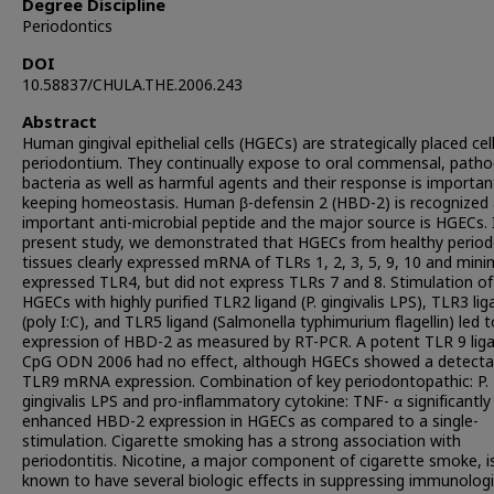
Degree Discipline
Periodontics
DOI
10.58837/CHULA.THE.2006.243
Abstract
Human gingival epithelial cells (HGECs) are strategically placed cel
periodontium. They continually expose to oral commensal, patho
bacteria as well as harmful agents and their response is importan
keeping homeostasis. Human β-defensin 2 (HBD-2) is recognized 
important anti-microbial peptide and the major source is HGECs. 
present study, we demonstrated that HGECs from healthy period
tissues clearly expressed mRNA of TLRs 1, 2, 3, 5, 9, 10 and mini
expressed TLR4, but did not express TLRs 7 and 8. Stimulation of
HGECs with highly purified TLR2 ligand (P. gingivalis LPS), TLR3 li
(poly I:C), and TLR5 ligand (Salmonella typhimurium flagellin) led t
expression of HBD-2 as measured by RT-PCR. A potent TLR 9 lig
CpG ODN 2006 had no effect, although HGECs showed a detecta
TLR9 mRNA expression. Combination of key periodontopathic: P.
gingivalis LPS and pro-inflammatory cytokine: TNF- α significantly
enhanced HBD-2 expression in HGECs as compared to a single-
stimulation. Cigarette smoking has a strong association with
periodontitis. Nicotine, a major component of cigarette smoke, i
known to have several biologic effects in suppressing immunologi