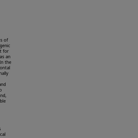
ls of
genic
t for
as an
In the
ontal
mally
gand
o
and,
ble
s
cal