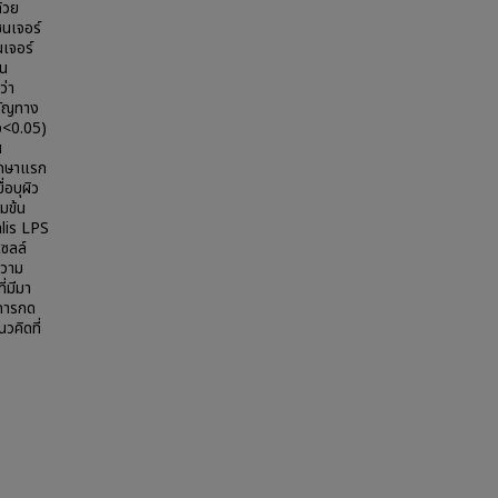
้วย
นเจอร์
เจอร์
ัน
ว่า
ำคัญทาง
(p<0.05)
น
ศึกษาแรก
อบุผิว
้มข้น
valis LPS
เซลล์
ความ
่มีมา
อการกด
วคิดที่