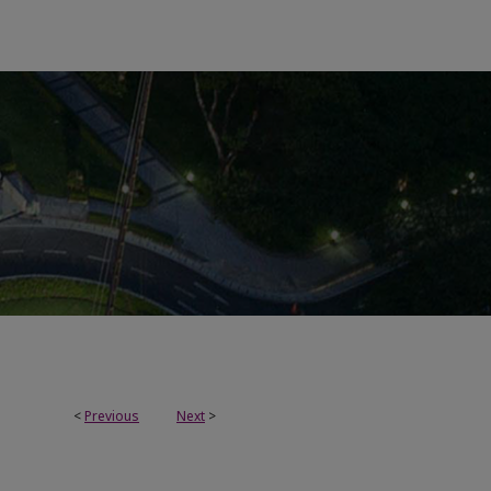
<
Previous
Next
>