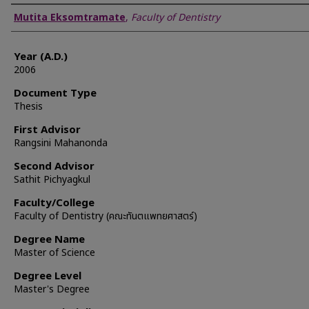
Author
Mutita Eksomtramate
,
Faculty of Dentistry
Year (A.D.)
2006
Document Type
Thesis
First Advisor
Rangsini Mahanonda
Second Advisor
Sathit Pichyagkul
Faculty/College
Faculty of Dentistry (คณะทันตแพทยศาสตร์)
Degree Name
Master of Science
Degree Level
Master's Degree