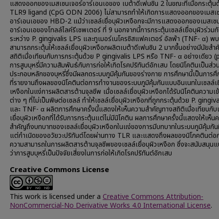
แสดงออกของเมสเซนเจอร์อาร์เอนเอของ เบต้าดีเฟนซิน 2 ในขณะที่เมื่อกระตุ้นด
TLR9 ligand (CpG ODN 2006) ไม่สามารถทำให้เกิดการแสดงออกของเมสเซ
อาร์เอนเอของ HBD-2 แม้ว่าเซลล์เยื่อบุผิวเหงือกจะมีการแสดงออกของเมสเซน
อาร์เอนเอของโทลล์ไลค์รีเซพเตอร์ ที่ 9 นอกจากนี้การกระตุ้นเซลล์เยื่อบุผิวร่วมก
ระหว่าง P. gingivalis LPS และทูเมอร์เนโครซิสแฟคเตอร์ อัลฟ่า (TNF- α) พบ
สามารถกระตุ้นให้เซลล์เยื่อบุผิวเหงือกผลิตเบต้าดีเฟนซิน 2 มากขึ้นอย่างมีนัยส
สถิติเมื่อเทียบกับการกระตุ้นด้วย P gingivalis LPS หรือ TNF- α อย่างเดียว 
การสูบบุหรี่มีความสัมพันธ์กับการก่อให้เกิดโรคปริทันต์อักเสบ โดยนิโคตินเป็นส่ว
ประกอบหลักของบุหรี่ซึ่งมีผลกดระบบภูมิคุ้มกันของร่างกาย การศึกษานี้เป็นการ
ที่รายงานถึงผลของนิโคตินต่อการทำงานของระบบภูมิคุ้มกันแบบอินเนทในเซลล์เยื่
เหงือกในแง่การผลิตสารต้านจุลชีพ เมื่อเซลล์เยื่อบุผิวเหงือกได้รับนิโคตินความเข
ต่าง ๆ ที่ไม่เป็นพิษต่อเซลล์ ทำให้เซลล์เยื่อบุผิวเหงือกที่ถูกกระตุ้นด้วย P. gingi
และ TNF- α ผลิตการศึกษาครั้งนี้แสดงให้เห็นความสำคัญทางสถิติเมื่อเทียบกับ
เยื่อบุผิวเหงือกที่ได้รับการกระตุ้นแต่ไม่มีนิโคติน ผลการศึกษาครั้งนี้แสดงให้เห็น
สำคัญถึงบทบาทของเซลล์เยื่อบุผิวเหงือกในแง่ของการมีบทบาทในระบบภูมิคุ้มกันที
แต่กำเนิดของอวัยวะปริทันต์โดยผ่านทาง TLR และแสดงถึงผลของนิโภคตินต่
ความสามารถในการผลิตสารต้านจุลชีพของเซลล์เยื่อบุผิวเหงือก ซึ่งจะสนับสนุนแน
ว่าการสูบบุหรี่เป็นปัจจัยเสี่ยงในการก่อให้เกิดโรคปริทันต์อักเสบ
Creative Commons License
This work is licensed under a
Creative Commons Attribution-
NonCommercial-No Derivative Works 4.0 International License
.