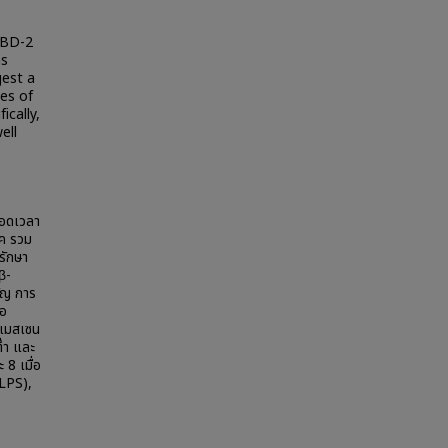
 HBD-2
as
gest a
ses of
ically,
ell
ลอดเวลา
โรค รวม
รักษา
β-
คัญ การ
เอ
นเมสเซน
่ำ และ
8 เมื่อ
 LPS),