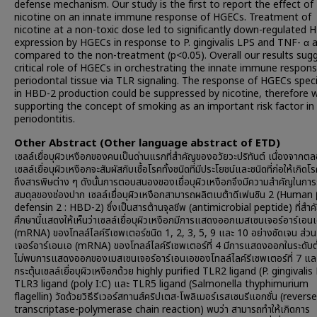
defense mechanism. Our study is the first to report the effect of
nicotine on an innate immune response of HGECs. Treatment of
nicotine at a non-toxic dose led to significantly down-regulated
expression by HGECs in response to P. gingivalis LPS and TNF- α 
compared to the non-treatment (p<0.05). Overall our results sug
critical role of HGECs in orchestrating the innate immune respon
periodontal tissue via TLR signaling. The response of HGECs specif
in HBD-2 production could be suppressed by nicotine, therefore w
supporting the concept of smoking as an important risk factor in
periodontitis.
Other Abstract (Other language abstract of ETD)
เซลล์เยื่อบุผิวเหงือกของคนเป็นด่านแรกที่สำคัญของอวัยวะปริทันต์ เนื่องจากต
เซลล์เยื่อบุผิวเหงือกจะสัมผัสกับเชื้อโรคทั้งชนิดที่มีประโยชน์และชนิดที่ก่อให้เกิด
ถึงสารพิษต่าง ๆ ดังนั้นการตอบสนองของเยื่อบุผิวเหงือกจึงมีความสำคัญในการ
สมดุลของช่องปาก เซลล์เยื่อบุผิวเหงือกสามารถผลิตเบต้าดีเฟนซิน 2 (Human 
defensin 2 : HBD-2) ซึ่งเป็นสารต้านจุลชีพ (antimicrobial peptide) ที่สำ
ศึกษานี้แสดงให้เห็นว่าเซลล์เยื่อบุผิวเหงือกมีการแสดงออกเมสเซนเจอร์อาร์เอน
(mRNA) ของโทลล์ไลค์รีเซพเตอร์ชนิด 1, 2, 3, 5, 9 และ 10 อย่างชัดเจน ส่ว
เจอร์อาร์เอนเอ (mRNA) ของโทลล์ไลค์รีเซพเตอร์ที่ 4 มีการแสดงออกในระดับต
ไม่พบการแสดงออกของเมสเซนเจอร์อาร์เอนเอของโทลล์ไลค์รีเซพเตอร์ที่ 7 และ 
กระตุ้นเซลล์เยื่อบุผิวเหงือกด้วย highly purified TLR2 ligand (P. gingivalis
TLR3 ligand (poly I:C) และ TLR5 ligand (Salmonella thyphimurium
flagellin) วัดด้วยวิธีรีเวอร์สทานส์คริปเตส-โพลิเมอร์เรสเซนรีแอกชั่น (reverse
transcriptase-polymerase chain reaction) พบว่า สามารถทำให้เกิดการ