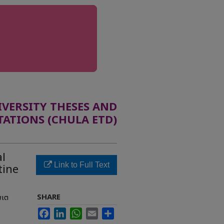
ERSITY THESES AND
TATIONS (CHULA ETD)
al
Link to Full Text
tine
SHARE
พเต
Facebook
LinkedIn
WhatsApp
Email
Share