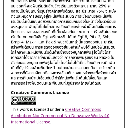
กัน ต่อมาหน่อฟันเริ่มต้นใกล้กลางจะเริ่มแบ่งตัวและสร้างเป็นฟันตัด
บน ขณะที่หน่อฟันเริ่มต้นด้านข้างเริ่มแบ่งตัวและประมาณ 25% จะ
กลายเป็นฟันเกินที่มีรูปร่างคล้ายฟันตัดบน และประมาณ 75% จะแบ่ง
ตัวและหยุดการเจริญอยู่ที่หน่อฟันระยะบัด การเชื่อมกันของหน่อฟัน
เริ่มต้นนั้นเป็นขณะเดียวกับที่เกิดการเชื่อมกันของใบหน้าซึ่งในตัวอ่อนข
องหนูกลายพันธุ์โฮโมไซโกสการเชื่อมกันของใบหน้านี้ไม่เกิดขึ้น ผลการ
ศึกษาการแสดงออกของยีนที่เกี่ยวข้องกับกระบวนการสร้างฟันในระยะ
เริ่มต้นโดยเทคนิคอินซิตูไฮบริไดเซชั่น ได้แก่ Fgf-8, Pitx-2, Shh,
Bmp-4, Msx-1 และ Pax-9 พบว่ายีนเหล่านี้แสดงออกในระยะเริ่ม
สร้างฟันตัดบน การแสดงออกของยีนเหล่านี้ก็พบได้ในหน่อฟันเริ่มต้น
ใกล้กลางและหน่อฟันเริ่มต้นด้านข้างของหนูกลายพันธุ์โฮโมไซโกส
จากผลที่ได้จากการศึกษานี้แสดงว่า การกลายพันธุ์ของยีน Pax-6 ใน
ตัวอ่อนของหนูกลายพันธุ์โฮโมไซโกสนั้นไม่ได้เกี่ยวข้องกับการเกิดฟัน
เกินที่มีรูปร่างคล้ายฟันตัดหน้าบนโดยผ่านการควบคุมยีน แต่น่าจะเกิด
จากการที่มีความผิดปกติของการเชื่อมกันของใบหน้าขณะที่สร้างใบหน้า
และการที่ใบหน้าไม่เชื่อมกันนี้ ทำให้หน่อฟันเริ่มต้นไม่เชื่อมกันและ
สามารถสร้างฟันตัดบนและฟันเกินที่มีรูปร่างคล้ายฟันตัดบน
Creative Commons License
This work is licensed under a
Creative Commons
Attribution-NonCommercial-No Derivative Works 4.0
International License
.