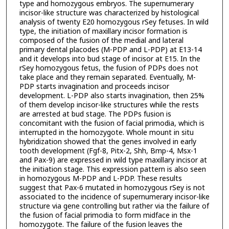
type and homozygous embryos. The supernumerary
incisor-like structure was characterized by histological
analysis of twenty E20 homozygous rSey fetuses. In wild
type, the initiation of maxillary incisor formation is
composed of the fusion of the medial and lateral
primary dental placodes (M-PDP and L-PDP) at E13-14
and it develops into bud stage of incisor at E15. In the
rSey homozygous fetus, the fusion of PDPs does not
take place and they remain separated. Eventually, M-
PDP starts invagination and proceeds incisor
development. L-PDP also starts invagination, then 25%
of them develop incisor-like structures while the rests
are arrested at bud stage. The PDPs fusion is
concomitant with the fusion of facial primodia, which is
interrupted in the homozygote. Whole mount in situ
hybridization showed that the genes involved in early
tooth development (Fgf-8, Pitx-2, Shh, Bmp-4, Msx-1
and Pax-9) are expressed in wild type maxillary incisor at
the initiation stage. This expression pattern is also seen
in homozygous M-PDP and L-PDP. These results
suggest that Pax-6 mutated in homozygous rSey is not
associated to the incidence of supernumerary incisor-like
structure via gene controlling but rather via the failure of
the fusion of facial primodia to form midface in the
homozygote. The failure of the fusion leaves the