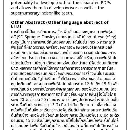
potentiality to develop tooth of the separated PDPs
and allows them to develop incisor as well as the
supernumerary incisor-like teeth.
Other Abstract (Other language abstract of
ETD)
การศึกษานี้เป็นการศึกษาการสร้างฟันตัดบนของหนูแรทสายพันธุ์เอ
สดี (SD Sprague-Dawley) และหนูกลายพันธุ์ small eye (rSey)
rSey เป็นการกลายพันธุ์ที่แสดงลักษณะเด่นในยีน Pax-6 การกลาย
พันธุ์นี้ทำให้เกิดความบกพร่องของการอพยพของนิวรัลเครสเซลล์
กลุ่มที่เกิดจากสมองส่วนกลางส่วนหน้าและเกิดความผิดปกติของการ
สร้างระบบประสาทส่วนกลาง ความบกพร่องนี้ทำให้หนูกลายพันธุ์โฮโม
ไซโกสไม่มีตา ไม่มีจมูก เกิดรอยแหว่งบนใบหน้าและมีฟันตัดบนเกินจาก
ปกติ ผลจากการศึกษานี้ได้จากการศึกษาทางจุลกายวิภาคศาสตร์และ
การแสดงออกของยีนที่เกี่ยวข้องกับกระบวนการสร้างฟันในระยะเริ่ม
ต้นโดยเทคนิคอินซิตูไฮบริไดเซชั่นที่ตัดจากส่วนศีรษะของตัวอ่อนของ
หนูปกติเอสดีและหนูกลายพันธุ์โฮโมไซโกสระยะ 12 วัน ถึง 15 วันหลัง
จากปฏิสนธิ นอกจากนี้เรายังศึกษาคุณลักษณะของฟันตัดบนเกิน โดย
การศึกษาทางจุลกายวิภาคศาสตร์ในตัวอ่อนหนูกลายพันธุ์โฮโมไซโกส
ระยะ 20 วันจำนวน 20 ตัวอย่าง พบว่าในหนูปกติการสร้างฟันตัดบนใน
ระยะเริ่มต้นประมาณอายุ 13 วัน ถึง 14 วัน เกิดจากการเชื่อมกันของ
หน่อฟันเริ่มต้นซึ่งเราเรียกว่าหน่อฟันเริ่มต้นใกล้กลางและหน่อฟันเริ่ม
ต้นด้านข้าง หน่อฟันที่เชื่อมกันแล้วนี้จะกลายเป็นหน่อฟันระยะบัด ณ ตัว
อ่อนอายุ 15 วัน ส่วนในหนูกลายพันธุ์โฮโมไซโกสนั้นหน่อฟันเริ่มต้นใกล้
กลางและหน่อฟันเริ่มต้นด้านข้างจะยังคงสภาพที่แยกกันไม่มีการเชื่อม