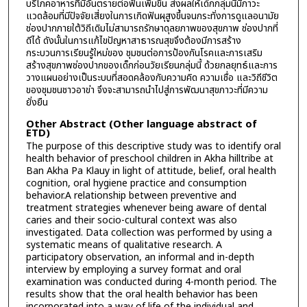
บริโภคอาหารที่มีอันตรายต่อฟันเพิ่มขึ้น ส่งผลให้เด็กกลุ่มนี้มีภาวะ
แวดล้อมที่มีปัจจัยเสี่ยงในการเกิดฟันผุสูงขึ้นจนกระทั่งการดูแลอนามัย
ช่องปากภายใต้วิถีเดิมไม่สามารถรักษาดุลยภาพของสุขภาพ ช่องปากที่
ดีได้ ดังนั้นในการแก้ไขปัญหาสาธารณสุขจึงต้องมีการสร้าง
กระบวนการเรียนรู้ใหม่ของ ชุมชนต่อการป้องกันโรคและการเสริม
สร้างสุขภาพช่องปากของเด็กก่อนวัยเรียนกลุ่มนี้ ด้วยกลยุทธ์และการ
วางแผนอย่างเป็นระบบที่สอดคล้องกับความคิด ความเชื่อ และวิถีชีวิต
ของชุมชนชาวอาข่า จึงจะสามารถนำไปสู่การพัฒนาสุขภาวะที่มีความ
ยั่งยืน
Other Abstract (Other language abstract of
ETD)
The purpose of this descriptive study was to identify oral
health behavior of preschool children in Akha hilltribe at
Ban Akha Pa Klauy in light of attitude, belief, oral health
cognition, oral hygiene practice and consumption
behavior.A relationship between preventive and
treatment strategies whenever being aware of dental
caries and their socio-cultural context was also
investigated. Data collection was performed by using a
systematic means of qualitative research. A
participatory observation, an informal and in-depth
interview by employing a survey format and oral
examination was conducted during 4-month period. The
results show that the oral health behavior has been
incorporated into a way of life of the individual and