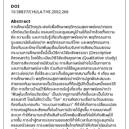
DOI
10.58837/CHULA.THE.2002.266
Abstract
การศึกษานี้มีวัตถุประสงค์เพื่อศึกษาพฤติกรรมสุขภาพช่องปากของ
เด็กก่อนวัยเรียนใน ครอบครัวและชุมชนหมู่บ้านอีก้อป่ากล้วยทั้งความ
คิด ความเชื่อ และการรับรู้เกี่ยวกับสุขภาพช่องปาก พฤติกรรมการ
ดูแลอนามัยในช่องปาก พฤติกรรมการบริโภค และพฤติกรรมการ
ป้องกันและรักษาโรคฟันผุเชื่อมโยงกับบริบททางสังคมวัฒนธรรม
กระบวนการศึกษาครั้งนี้เป็นวิธีการวิจัยเชิงพรรณา (Descriptive
Research) โดยใช้ระเบียบวิธีวิจัยเชิงคุณภาพ (Qualitative study)
ด้วยการสังเกตอย่างมีส่วนร่วม การสัมภาษณ์อย่างไม่เป็นทางการ
และการสัมภาษณ์เจาะลึก ร่วมกับการใช้ข้อมูลเอกสารและการตรวจ
สภาวะช่องปาก ซึ่งใช้ระยะเวลาเก็บข้อมูลภาคสนามทั้งสิ้น 4 เดือน ผล
การศึกษาพบว่า พฤติกรรมสุขภาพช่องปากมีการปลูกฝังสะสมและ
ถ่ายทอดกันมาจนกลายเป็นวัฒนธรรมที่ถือปฏิบัติเป็นส่วนหนึ่งของวิถี
ชีวิต การที่ชาวบ้านมีวิธีคิดและการรับรู้เกี่ยวกับ สุขภาพช่องปากว่า
“ฟันผุในเด็กก่อนวัยเรียน" เป็นปรากฏการณ์ที่เกิดขึ้นและเป็นไปตาม
ธรรมชาติ โดยไม่คิดว่าเป็น “โรค" ความคิดความเชื่อตามวัฒนธรรม
ท้องถิ่นประกอบกับ "กระบวนการพัฒนา" ที่ทำให้เกิดการเปลี่ยนแปลง
ทางเศรษฐกิจและสังคมทั้งในด้านการมีรายได้สูงขึ้น การคมนาคมที่
สะดวก ทำให้สามารถเข้าถึงสินค้าบริโภคฟุ่มเฟือยที่ก่อให้เกิดฟันผุได้
มากขึ้น การเข้าสู่ตลาดแรงงานของสตรีทำให้เวลาในการดูแลบุตรใน
ครอบครัวลดลง การแพร่ขยายของสื่อโทรทัศน์ทำให้เกิดค่านิยมในการ