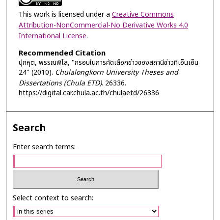
This work is licensed under a
Creative Commons
Attribution-NonCommercial-No Derivative Works 4.0
International License
.
Recommended Citation
ปุกหุต, พรรณพิไล, "กรอบในการคัดเลือกข่าวของสถานีข่าวทีเอ็นเอ็น
24" (2010).
Chulalongkorn University Theses and
Dissertations (Chula ETD)
. 26336.
https://digital.car.chula.ac.th/chulaetd/26336
Search
Enter search terms:
Select context to search: