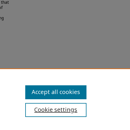
 that
of
ng
พและ
ions
Accept all cookies
Cookie settings
ibility Statement