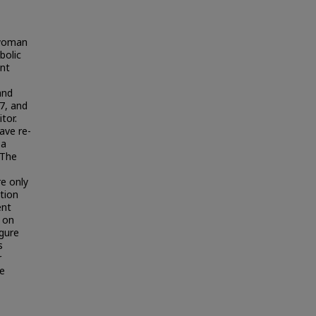
 woman
bolic
ent
and
7, and
tor.
ave re-
 a
 The
e only
ation
ent
 on
gure
s
r
he