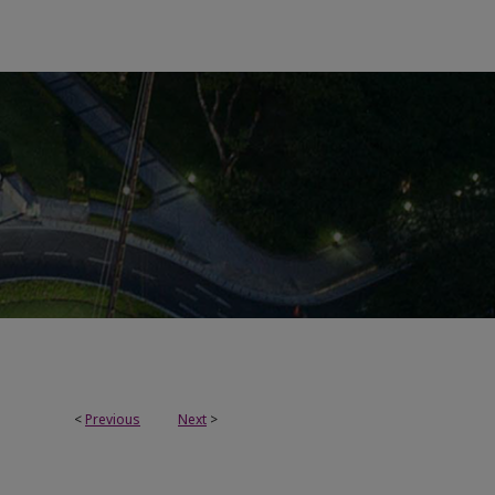
<
Previous
Next
>