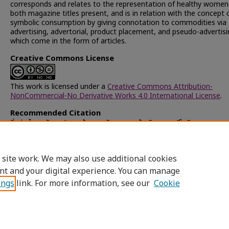
corresponds and relates to the representation of healthy women
both magazine titles present, and is in relation with the concept 
symbolic consumption by giving connotation to commodities via
advertising, advertorial, product placement, and pseudo-advertisi
which come in the form of articles.
Creative Commons License
This work is licensed under a
Creative Commons Attribution-
NonCommercial-No Derivative Works 4.0 International License
.
Recommended Citation
อิ่มประไพ, สุนันทา, "การสร้างภาพตัวแทนของผู้หญิงสุขภาพดีในนิตยสารสุขภา
ความงาม" (2008).
Chulalongkorn University Theses and Dissertat
(Chula ETD)
. 26079.
https://digital.car.chula.ac.th/chulaetd/26079
 site work. We may also use additional cookies
nt and your digital experience. You can manage
ings
link. For more information, see our
Cookie
Home
|
About
|
FAQ
|
My Account
|
Access
Privacy
Copyright