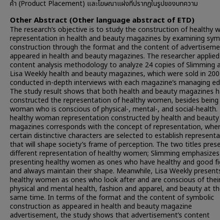
ค้า (Product Placement) และโฆษณาแฝงที่ปรากฏในรูปของบทความ
Other Abstract (Other language abstract of ETD)
The research’s objective is to study the construction of healthy
representation in health and beauty magazines by examining sym
construction through the format and the content of advertisem
appeared in health and beauty magazines. The researcher applied
content analysis methodology to analyze 24 copies of Slimming 
Lisa Weekly health and beauty magazines, which were sold in 200
conducted in-depth interviews with each magazine’s managing edi
The study result shows that both health and beauty magazines h
constructed the representation of healthy women, besides being
woman who is conscious of physical-, mental-, and social-health.
healthy woman representation constructed by health and beauty
magazines corresponds with the concept of representation, wher
certain distinctive characters are selected to establish represent
that will shape society’s frame of perception. The two titles pres
different representation of healthy women; Slimming emphasizes
presenting healthy women as ones who have healthy and good fi
and always maintain their shape. Meanwhile, Lisa Weekly present
healthy women as ones who look after and are conscious of thei
physical and mental health, fashion and apparel, and beauty at t
same time. In terms of the format and the content of symbolic
construction as appeared in health and beauty magazine
advertisement, the study shows that advertisement’s content