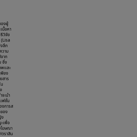
องผู้
นื้อหา
ีวิจัย
 (Lisa
ิงลึก
ะความ
ไปจาก
ซึ่ง
ภาพและ
เพียง
ตยสาร
ใน
ิง
่าจะนำ
แฟชั่น
ของการส
ะของ
ิง
ะเพื่อ
บบโฆษณา
/ตราสิน