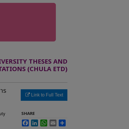
ERSITY THESES AND
TATIONS (CHULA ETD)
สาร
Link to Full Text
SHARE
uty
Facebook
LinkedIn
WhatsApp
Email
Share