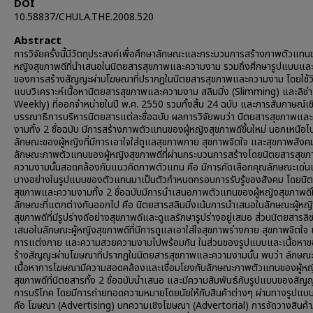
DOI
10.58837/CHULA.THE.2008.520
Abstract
การวิจัยครั้งนี้มีวัตถุประสงค์เพื่อศึกษาลักษณะและกระบวนการสร้างภาพตัวแทนข
หญิงสุขภาพดีที่นำเสนอในนิตยสารสุขภาพและความงาม รวมถึงศึกษารูปแบบและเ
ของการสร้างสัญญะผ่านโฆษณาที่ปรากฏในนิตยสารสุขภาพและความงาม โดยใช้วิธ
แบบวิเคราะห์เนื้อหานิตยสารสุขภาพและความงาม สลิมมิ่ง (Slimming) และลิซ่า
Weekly) ที่ออกจำหน่ายในปี พ.ศ. 2550 รวมทั้งสิ้น 24 ฉบับ และการสัมภาษณ์เช
บรรณาธิการบริหารนิตยสารแต่ละชื่อฉบับ ผลการวิจัยพบว่า นิตยสารสุขภาพแล
งามทั้ง 2 ชื่อฉบับ มีการสร้างภาพตัวแทนของผู้หญิงสุขภาพดีขึ้นใหม่ นอกเหนือ
ลักษณะของผู้หญิงที่มีการเอาใจใส่ดูแลสุขภาพกาย สุขภาพจิตใจ และสุขภาพสังคม 
ลักษณะภาพตัวแทนของผู้หญิงสุขภาพดีที่ผ่านกระบวนการสร้างโดยนิตยสารสุข
ความงามนั้นสอดคล้องกับแนวคิดภาพตัวแทน คือ มีการคัดเลือกคุณลักษณะเด่น
บางอย่างในรูปแบบของตัวแทนมาเป็นตัวกำหนดกรอบการรับรู้ของสังคม โดยนิ
สุขภาพและความงามทั้ง 2 ชื่อฉบับมีการนำเสนอภาพตัวแทนของผู้หญิงสุขภาพดี
ลักษณะที่แตกต่างกันออกไป คือ นิตยสารสลิมมิ่งเน้นการนำเสนอในลักษณะผู้หญ
สุขภาพดีที่มีรูปร่างดีอย่างสุขภาพดีและดูแลรักษารูปร่างอยู่เสมอ ส่วนนิตยสารลิซ
เสนอในลักษณะผู้หญิงสุขภาพดีที่มีการดูแลเอาใส่ใจสุขภาพร่างกาย สุขภาพจิตใจ 
การแต่งกาย และความสวยความงามไปพร้อมกัน ในส่วนของรูปแบบและเนื้อหา
ร้างสัญญะผ่านโฆษณาที่ปรากฏในนิตยสารสุขภาพและความงามนั้น พบว่า ลักษณ
เนื้อหาการโฆษณามีความสอดคล้องและเชื่อมโยงกับลักษณะภาพตัวแทนของผู้หญ
สุขภาพดีที่นิตยสารทั้ง 2 ชื่อฉบับนำเสนอ และมีความสัมพันธ์กับรูปแบบของสัญญ
การบริโภค โดยมีการถ่ายทอดความหมายโดยนัยให้กับสินค้าต่างๆ ผ่านทางรูปแ
คือ โฆษณา (Advertising) บทความเชิงโฆษณา (Advertorial) การจัดวางสินค้า