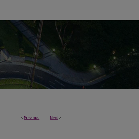
<
Previous
Next
>