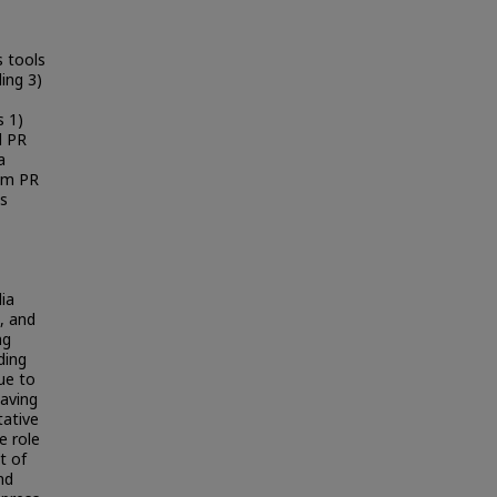
s tools
ding 3)
s 1)
d PR
a
rom PR
ns
dia
, and
ng
ding
ue to
having
tative
e role
t of
nd