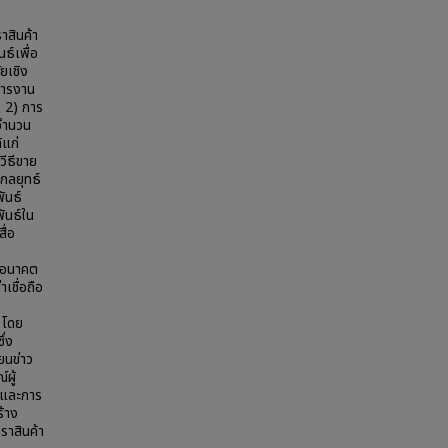
ราสินค้า
ธ์เพื่อ
ัยเชิง
หารงาน
์ 2) การ
 จำนวน
้แก่
วีธีขาย
กลยุทธ์
ันธ์
ันธ์ใน
ื่อ
ในอนาคต
เชื่อถือ
 โดย
ึ่ง
ียนข่าว
ผู้
 และการ
้าง
ตราสินค้า