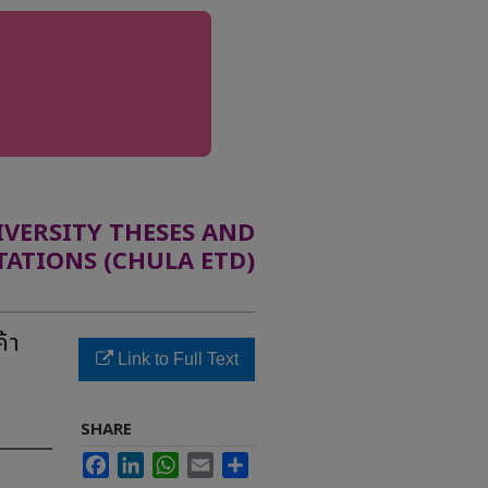
ERSITY THESES AND
TATIONS (CHULA ETD)
้า
Link to Full Text
SHARE
Facebook
LinkedIn
WhatsApp
Email
Share