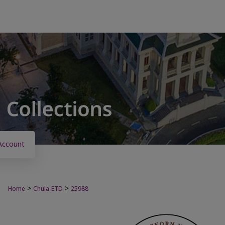
Account
>
>
Home
Chula-ETD
25988