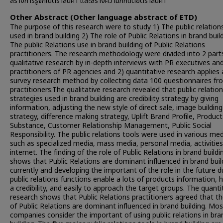
สร้างการรู้จักในตราสินค้า และสร้างความภักดีต่อตราสินค้า
Other Abstract (Other language abstract of ETD)
The purpose of this research were to study 1) The public relation
used in brand building 2) The role of Public Relations in brand buil
The public Relations use in brand building of Public Relations
practitioners. The research methodology were divided into 2 part
qualitative research by in-depth interviews with PR executives an
practitioners of PR agencies and 2) quantitative research applies 
survey research method by collecting data 100 questionnaires f
practitioners.The qualitative research revealed that public relatio
strategies used in brand building are credibility strategy by giving
information, adjusting the new style of direct sale, image building
strategy, difference making strategy, Uplift Brand Profile, Product
Substance, Customer Relationship Management, Public Social
Responsibility. The public relations tools were used in various me
such as specialized media, mass media, personal media, activities
internet. The finding of the role of Public Relations in brand buildi
shows that Public Relations are dominant influenced in brand buil
currently and developing the important of the role in the future d
public relations functions enable a lots of products information, 
a credibility, and easily to approach the target groups. The quanti
research shows that Public Relations practitioners agreed that th
of Public Relations are dominant influenced in brand building. Mos
companies consider the important of using public relations in bra