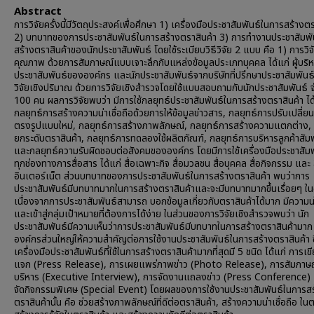
Abstract
การวิจัยครั้งนี้มีวัตถุประสงค์เพื่อศึกษา 1) เครื่องมือประชาสัมพันธ์ในการสร้างต
2) บทบาทของการประชาสัมพันธ์ในการสร้างตราสินค้า 3) การทำงานประชาสัมพัน
สร้างตราสินค้าของนักประชาสัมพันธ์ โดยใช้ระเบียบวิธีวิจัย 2 แบบ คือ 1) การวิจ
คุณภาพ ด้วยการสัมภาษณ์แบบเจาะลึกกับแหล่งข้อมูลประเภทบุคคล ได้แก่ ผู้บริ
ประชาสัมพันธ์ขององค์กร และนักประชาสัมพันธ์จากบริษัทที่ปรึกษาประชาสัมพันธ
วิจัยเชิงปริมาณ ด้วยการวิจัยเชิงสำรวจโดยใช้แบบสอบถามกับนักประชาสัมพันธ์
100 คน ผลการวิจัยพบว่า มีการใช้กลยุทธ์ประชาสัมพันธ์ในการสร้างตราสินค้า ได
กลยุทธ์การสร้างความน่าเชื่อถือด้วยการให้ข้อมูลข่าวสาร, กลยุทธ์การปรับเปลี่ยน
ตรงรูปแบบใหม่, กลยุทธ์การสร้างภาพลักษณ์, กลยุทธ์การสร้างความแตกต่าง, 
ยกระดับตราสินค้า, กลยุทธ์การทดลองใช้ผลิตภัณฑ์, กลยุทธ์การบริหารลูกค้าสัมพ
และกลยุทธ์ความรับผิดชอบต่อสังคมขององค์กร โดยมีการใช้เครื่องมือประชาสัมพ
ทุกช่องทางการสื่อสาร ได้แก่ สื่อเฉพาะกิจ สื่อมวลชน สื่อบุคคล สื่อกิจกรรม และ ส
อินเตอร์เน็ต ส่วนบทบาทของการประชาสัมพันธ์ในการสร้างตราสินค้า พบว่าการ
ประชาสัมพันธ์มีบทบาทมากในการสร้างตราสินค้าและจะมีบทบาทมากขึ้นเรื่อยๆ 
เนื่องจากการประชาสัมพันธ์สามารถ บอกข้อมูลเกี่ยวกับตราสินค้าได้มาก มีความน่า
และเข้าสู่กลุ่มเป้าหมายที่ต้องการได้ง่าย ในส่วนของการวิจัยเชิงสำรวจพบว่า นัก
ประชาสัมพันธ์มีความเห็นว่าการประชาสัมพันธ์มีบทบาทในการสร้างตราสินค้ามาก
องค์กรส่วนใหญ่ให้ความสำคัญต่อการใช้งานประชาสัมพันธ์ในการสร้างตราสินค้า ซ
เครื่องมือประชาสัมพันธ์ที่ใช้ในการสร้างตราสินค้ามากที่สุดมี 5 ชนิด ได้แก่ การเข
แจก (Press Release), การเผยแพร่ภาพข่าว (Photo Release), การสัมภาษณ์
บริหาร (Executive Interview), การจัดงานแถลงข่าว (Press Conference)
จัดกิจกรรมพิเศษ (Special Event) โดยผลของการใช้งานประชาสัมพันธ์ในการสร
ตราสินค้านั้น คือ ช่วยสร้างภาพลักษณ์ที่ดีต่อตราสินค้า, สร้างความน่าเชื่อถือ ใน