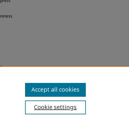
 press
areness
8).
Accept all cookies
Cookie settings
ibility Statement