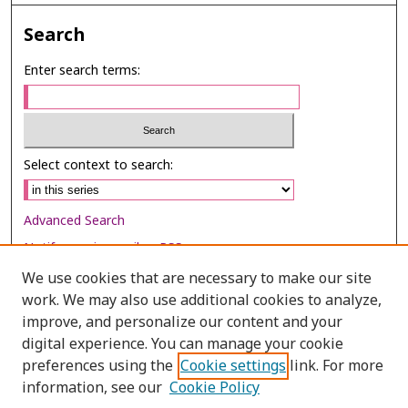
Search
Enter search terms:
Select context to search:
Advanced Search
Notify me via email or
RSS
We use cookies that are necessary to make our site
Browse
work. We may also use additional cookies to analyze,
Collections
improve, and personalize our content and your
digital experience. You can manage your cookie
Disciplines
preferences using the
Cookie settings
link. For more
Authors
information, see our
Cookie Policy