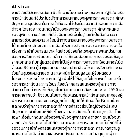
Abstract
งานวิจัยนี้มีวัตถุประสงค์เพื่อศึกษานโยบายต่างๆ ของภาครัฐที่ส่งเสริม
การเข้าถึงและใช้ประโยชน์จากสารสนเทศของผู้พิการทางสายตา ศึกษา
ปัญหาและอุปสรรคในการเข้าถึงและใช้ประโยชน์จากสารสนเทศจากสื่อ
ต่างๆ โดยเฉพาะอินเทอร์เน็ตของผู้พิการทางสายตา ศึกษาทัศนคติ
ของผู้พิการทางสายตาที่มีต่ออินเทอร์เน็ตในฐานะที่เป็นสื่อที่อาจจะ
สามารถช่วยลดความเหลื่อมล้ำทางสารสนเทศของผู้พิการทางสายตา
ได้ และศึกษาลักษณะการเคลื่อนไหวทางสังคมของชุมชนคนตาบอดใน
เรื่องการเข้าถึงสารสนเทศ โดยใช้วิธีวิจัยทั้งเชิงคุณภาพและปริมาณ
ด้วยการสัมภาษณ์แบบเจาะลึก การใช้แบบสอบถาม การรวบรวมข้อมูล
จากเอกสาร กับกลุ่มตัวอย่างที่เป็นผู้พิการทางสายตาที่ใช้อินเทอร์เน็ต
จำนวน 30 คน ผู้นำชุมชนคนตาบอด นักเคลื่อนไหวทางสังคมที่ทำงาน
ร่วมกับชุมชนคนตาบอด และเจ้าหน้าที่ระดับสูงและผู้รับผิดชอบ
โครงการของหน่วยงานภาครัฐ เพื่อให้ได้ข้อมูลทั้งในภาพกว้างและลึก
ของการเข้าถึงและการใช้ประโยชน์จากสารสนเทศของผู้พิการทาง
สายตา โดยทำการเก็บข้อมูลในเดือนเมษายน-สิงหาคม พ.ศ. 2550 ผล
การศึกษาพบว่า ปัจจุบันนโยบายที่ส่งเสริมการเข้าถึงสารสนเทศของผู้
พิการทางสายตาของภาครัฐถูกนำมาปฏิบัติให้เกิดผลในปริมาณน้อย
และพบว่าผู้พิการทางสายตาที่ทำการสำรวจส่วนใหญ่ยังคงประสบ
ปัญหาการเข้าถึงและใช้ประโยชน์จากสารสนเทศในเกือบทุกๆ สื่อ โดย
เฉพาะสื่อที่มาทดแทนสื่อสิ่งพิมพ์ของผู้พิการทางสายตา อันเนื่องมา
จากปัจจัยเรื่องเทคโนโลยีที่มีราคาแพงและการออกแบบเว็บไซต์ที่ไม่
รองรับการเข้าถึงสารสนเทศของผู้พิการทางสายตา การขาดความรู้
และความไม่เอื้ออำนวยของระบบสังคม และการสนับสนุนจากผู้วาง