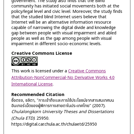
government. The study also finds that the Blind
community has initiated social movements both at the
policy/legal level and civic level. Moreover, the study finds
that the studied blind Internet users believe that
Internet will be an alternative information resource
capable of narrowing the digital divide and knowledge
gap between people with visual impairment and abled
people as well as the gap among people with visual
impairment in different socio-economic levels.
Creative Commons License
This work is licensed under a
Creative Commons
Attribution-NonCommercial-No Derivative Works 4.0
International License
.
Recommended Citation
ซื่อตรง, ชลิตา, "การเข้าถึงและการใช้ประโยชน์จากสารสนเทศบน
อินเทอร์เน็ตของผู้พิการทางสายตาในประเทศไทย" (2007).
Chulalongkorn University Theses and Dissertations
(Chula ETD)
. 25950.
https://digital.car.chula.ac.th/chulaetd/25950