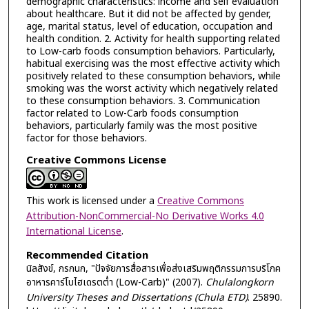
demographic characteristics: income and self evaluation
about healthcare. But it did not be affected by gender,
age, marital status, level of education, occupation and
health condition. 2. Activity for health supporting related
to Low-carb foods consumption behaviors. Particularly,
habitual exercising was the most effective activity which
positively related to these consumption behaviors, while
smoking was the worst activity which negatively related
to these consumption behaviors. 3. Communication
factor related to Low-Carb foods consumption
behaviors, particularly family was the most positive
factor for those behaviors.
Creative Commons License
This work is licensed under a
Creative Commons
Attribution-NonCommercial-No Derivative Works 4.0
International License
.
Recommended Citation
นิลสังข์, กรกนก, "ปัจจัยการสื่อสารเพื่อส่งเสริมพฤติกรรมการบริโภค
อาหารคาร์โบไฮเดรตต่ำ (Low-Carb)" (2007).
Chulalongkorn
University Theses and Dissertations (Chula ETD)
. 25890.