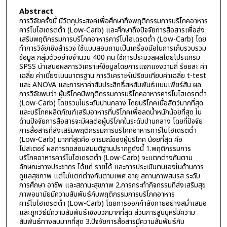
Abstract
การวิจัยครั้งนี้ มีวัตถุประสงค์เพื่อศึกษาถึงพฤติกรรมการบริโภคอาหาร
คาร์โบไฮเดรตต่ำ (Low-Carb) และศึกษาถึงปัจจัยการสื่อสารเพื่อส่ง
เสริมพฤติกรรมการบริโภคอาหารคาร์โบไฮเดรตต่ำ (Low-Carb) โดย
ทำการวิจัยเชิงสำรวจ ใช้แบบสอบถามเป็นเครื่องมือในการเก็บรวบรวม
ข้อมูล กลุ่มตัวอย่างจำนวน 400 คน ใช้การประมวลผลโดยโปรแกรม
SPSS นำเสนอผลการวิเคราะห์ข้อมูลโดยการแจกแจงวามถี่ ร้อยละ ค่า
เฉลี่ย ค่าเบี่ยงเบนมาตรฐาน การวิเคราะห์เปรียบเทียบค่าเฉลี่ย t-test
และ ANOVA และการหาค่าสัมประสิทธิ์สหสัมพันธ์แบบเพียร์สัน ผล
การวิจัยพบว่า ผู้บริโภคมีพฤติกรรมการบริโภคอาหารคาร์โบไฮเดรตต่ำ
(Low-Carb) โดยรวมในระดับปานกลาง โดยบริโภคเนื้อสัตว์มากที่สุด
และบริโภคผลิตภัณฑ์เสริมอาหารที่บริโภคเพื่อลดน้ำหนักน้อยที่สุด ใน
ด้านปัจจัยการสื่อสารจะมีผลต่อผู้บริโภคในระดับปานกลาง โดยที่ปัจจัย
การสื่อสารที่ส่งเสริมพฤติกรรมการบริโภคอาหารคาร์โบไฮเดรตต่ำ
(Low-Carb) มากที่สุดคือ อารมณ์ของผู้บริโภค น้อยที่สุด คือ
โปสเตอร์ ผลการทดสอบสมมติฐานปรากฏดังนี้ 1.พฤติกรรมการ
บริโภคอาหารคาร์โบไฮเดรตต่ำ (Low-Carb) จะแตกต่างกันตาม
ลักษณะทางประชากร ได้แก่ รายได้ และการประเมินตนเองในด้านการ
ดูแลสุขภาพ แต่ไม่แตกต่างกันตามเพศ อายุ สถานภาพสมรส ระดับ
การศึกษา อาชีพ และสถานะสุขภาพ 2.การกระทำกิจกรรมที่ส่งเสริมสุข
ภาพอนามัยมีความสัมพันธ์กับพฤติกรรมการบริโภคอาหาร
คาร์โบไฮเดรตต่ำ (Low-Carb) โดยการออกกำลังกายอย่างสม่ำเสมอ
และถูกวิธีมีความสัมพันธ์เชิงบวกมากที่สุด ส่วนการสูบบุหรี่มีความ
สัมพันธ์ทางลบมากที่สุด 3.ปัจจัยการสื่อสารมีความสัมพันธ์กับ