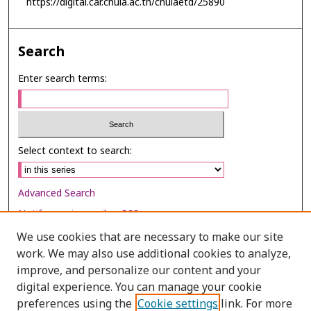
https://digital.car.chula.ac.th/chulaetd/25890
Search
Enter search terms:
Select context to search:
Advanced Search
Notify me via email or
RSS
We use cookies that are necessary to make our site
Browse
work. We may also use additional cookies to analyze,
Collections
improve, and personalize our content and your
digital experience. You can manage your cookie
Disciplines
preferences using the
Cookie settings
link. For more
Authors