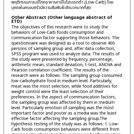
พฤติกรรมการบริโภคอาหารคาร์โบไฮเดรตต่ำ (Low-Carb) โดย
บุคคลในครอบครัวมีความสัมพันธ์เชิงบวกมากที่สุด
Other Abstract (Other language abstract of
ETD)
The objectives of this research were to study the
behaviors of Low-Carb foods consumption and
communication factor supporting those behaviors. The
questionnaire was designed as a tool to observe 400
persons of sampling group and, after data collection,
SPSS program was used to analyze data. The results of
the study were presented by frequency, percentage,
arithmetic mean, standard deviation, t-test, ANOVA and
Pearson correlation coefficient. The results of the
research were as follows: The sampling group consumed
low-carbohydrate food in medium level. Particularly,
meat was the most selection, while food additives for
weight control were the least selection of their
preferences. In the aspect of communication factors,
the sampling group was affected by them in medium
level. Particularly emotion of sampling was the most
important factor and poster as a media was the least
effective factor affecting the sampling group.The
hypothesis testing of the study was as follows: 1. Low-
Carb foods consumption behaviors were different from