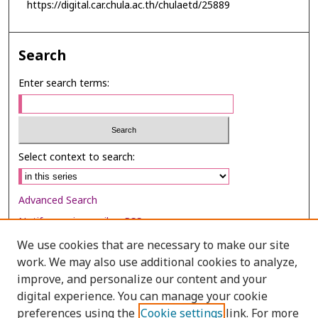
https://digital.car.chula.ac.th/chulaetd/25889
Search
Enter search terms:
Select context to search:
Advanced Search
Notify me via email or
RSS
We use cookies that are necessary to make our site
Browse
work. We may also use additional cookies to analyze,
Collections
improve, and personalize our content and your
digital experience. You can manage your cookie
Disciplines
preferences using the
Cookie settings
link. For more