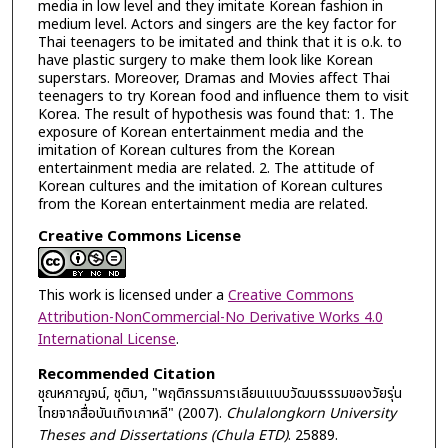
media in low level and they imitate Korean fashion in
medium level. Actors and singers are the key factor for
Thai teenagers to be imitated and think that it is o.k. to
have plastic surgery to make them look like Korean
superstars. Moreover, Dramas and Movies affect Thai
teenagers to try Korean food and influence them to visit
Korea. The result of hypothesis was found that: 1. The
exposure of Korean entertainment media and the
imitation of Korean cultures from the Korean
entertainment media are related. 2. The attitude of
Korean cultures and the imitation of Korean cultures
from the Korean entertainment media are related.
Creative Commons License
This work is licensed under a
Creative Commons
Attribution-NonCommercial-No Derivative Works 4.0
International License
.
Recommended Citation
ชุณหกาญจน์, ชุติมา, "พฤติกรรมการเลียนแบบวัฒนธรรมของวัยรุ่น
ไทยจากสื่อบันเทิงเกาหลี" (2007).
Chulalongkorn University
Theses and Dissertations (Chula ETD)
. 25889.