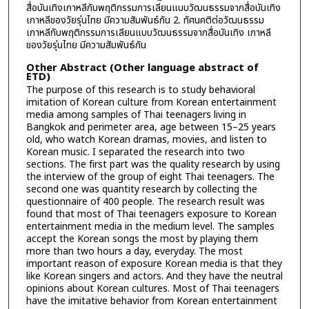
สื่อบันเทิงเกาหลีกับพฤติกรรมการเลียนแบบวัฒนธรรมจากสื่อบันเทิง
เกาหลีของวัยรุ่นไทย มีความสัมพันธ์กัน 2. ทัศนคติต่อวัฒนธรรม
เกาหลีกับพฤติกรรมการเลียนแบบวัฒนธรรมจากสื่อบันเทิง เกาหลี
ของวัยรุ่นไทย มีความสัมพันธ์กัน
Other Abstract (Other language abstract of
ETD)
The purpose of this research is to study behavioral
imitation of Korean culture from Korean entertainment
media among samples of Thai teenagers living in
Bangkok and perimeter area, age between 15–25 years
old, who watch Korean dramas, movies, and listen to
Korean music. I separated the research into two
sections. The first part was the quality research by using
the interview of the group of eight Thai teenagers. The
second one was quantity research by collecting the
questionnaire of 400 people. The research result was
found that most of Thai teenagers exposure to Korean
entertainment media in the medium level. The samples
accept the Korean songs the most by playing them
more than two hours a day, everyday. The most
important reason of exposure Korean media is that they
like Korean singers and actors. And they have the neutral
opinions about Korean cultures. Most of Thai teenagers
have the imitative behavior from Korean entertainment