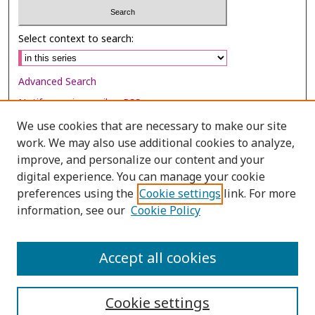
Select context to search:
Advanced Search
Notify me via email or
RSS
We use cookies that are necessary to make our site
Browse
work. We may also use additional cookies to analyze,
Collections
improve, and personalize our content and your
digital experience. You can manage your cookie
Disciplines
preferences using the
Cookie settings
link. For more
Authors
information, see our
Cookie Policy
Author Corner
Author FAQ
Accept all cookies
Cookie settings