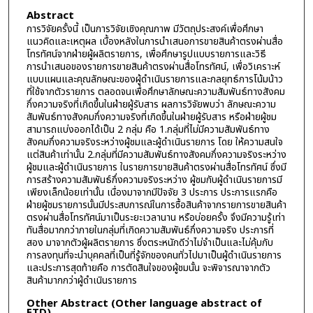
Abstract
การวิจัยครั้งนี้ เป็นการวิจัยเชิงคุณภาพ มีวัตถุประสงค์เพื่อศึกษา
แนวคิดและเหตุผล เบื้องหลังในการนำเสนอการขายสินค้าตรงผ่านสื่อ
โทรทัศน์จากฝ่ายผู้ผลิตรายการ, เพื่อศึกษารูปแบบรายการและวิธี
การนำเสนอของรายการขายสินค้าตรงผ่านสื่อโทรทัศน์, เพื่อวิเคราะห์
แบบแผนและคุณลักษณะของผู้ดำเนินรายการและกลยุทธ์การโน้มน้าว
ที่ใช้จากตัวรายการ ตลอดจนเพื่อศึกษาลักษณะความสัมพันธ์ทางสังคม
กึ่งความจริงที่เกิดขึ้นในฝ่ายผู้รับสาร ผลการวิจัยพบว่า ลักษณะความ
สัมพันธ์ทางสังคมกึ่งความจริงที่เกิดขึ้นในฝ่ายผู้รับสาร หรือฝ่ายผู้ชม
สามารถแบ่งออกได้เป็น 2 กลุ่ม คือ 1.กลุ่มที่ไม่มีความสัมพันธ์ทาง
สังคมกึ่งความจริงระหว่างผู้ชมและผู้ดำเนินรายการ โดย ให้ความสนใจ
แต่สินค้าเท่านั้น 2.กลุ่มที่มีความสัมพันธ์ทางสังคมกึ่งความจริงระหว่าง
ผู้ชมและผู้ดำเนินรายการ ในรายการขายสินค้าตรงผ่านสื่อโทรทัศน์ ซึ่งมี
การสร้างความสัมพันธ์กึ่งความจริงระหว่าง ผู้ชมกับผู้ดำเนินรายการมี
เพียงเล็กน้อยเท่านั้น เนื่องมาจากมีปัจจัย 3 ประการ ประการแรกคือ
ฝ่ายผู้ชมรายการนั้นมีประสบการณ์ในการซื้อสินค้าจากรายการขายสินค้า
ตรงผ่านสื่อโทรทัศน์มาเป็นระยะเวลานาน หรือบ่อยครั้ง จึงมีความรู้เท่า
ทันสื่อมากกว่าภายในกลุ่มที่เกิดความสัมพันธ์กึ่งความจริง ประการที่
สอง มาจากตัวผู้ผลิตรายการ ซึ่งตระหนักดีว่าไม่จำเป็นและไม่คุ้มกับ
การลงทุนที่จะนำบุคคลที่เป็นที่รู้จักของคนทั่วไปมาเป็นผู้ดำเนินรายการ
และประการสุดท้ายคือ การตัดสินใจของผู้ชมนั้น จะพิจารณาจากตัว
สินค้ามากกว่าผู้ดำเนินรายการ
Other Abstract (Other language abstract of
ETD)