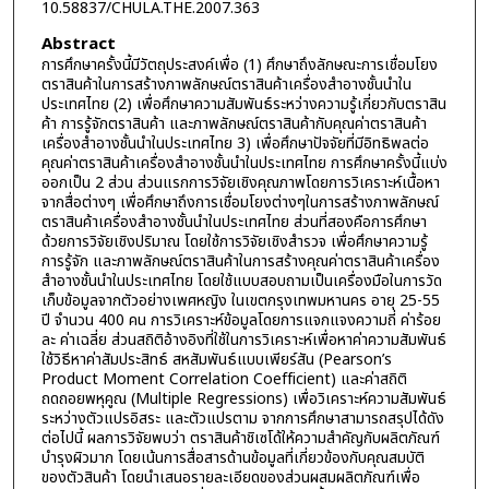
10.58837/CHULA.THE.2007.363
Abstract
การศึกษาครั้งนี้มีวัตถุประสงค์เพื่อ (1) ศึกษาถึงลักษณะการเชื่อมโยง
ตราสินค้าในการสร้างภาพลักษณ์ตราสินค้าเครื่องสำอางชั้นนำใน
ประเทศไทย (2) เพื่อศึกษาความสัมพันธ์ระหว่างความรู้เกี่ยวกับตราสิน
ค้า การรู้จักตราสินค้า และภาพลักษณ์ตราสินค้ากับคุณค่าตราสินค้า
เครื่องสำอางชั้นนำในประเทศไทย 3) เพื่อศึกษาปัจจัยที่มีอิทธิพลต่อ
คุณค่าตราสินค้าเครื่องสำอางชั้นนำในประเทศไทย การศึกษาครั้งนี้แบ่ง
ออกเป็น 2 ส่วน ส่วนแรกการวิจัยเชิงคุณภาพโดยการวิเคราะห์เนื้อหา
จากสื่อต่างๆ เพื่อศึกษาถึงการเชื่อมโยงต่างๆในการสร้างภาพลักษณ์
ตราสินค้าเครื่องสำอางชั้นนำในประเทศไทย ส่วนที่สองคือการศึกษา
ด้วยการวิจัยเชิงปริมาณ โดยใช้การวิจัยเชิงสำรวจ เพื่อศึกษาความรู้
การรู้จัก และภาพลักษณ์ตราสินค้าในการสร้างคุณค่าตราสินค้าเครื่อง
สำอางชั้นนำในประเทศไทย โดยใช้แบบสอบถามเป็นเครื่องมือในการวัด
เก็บข้อมูลจากตัวอย่างเพศหญิง ในเขตกรุงเทพมหานคร อายุ 25-55
ปี จำนวน 400 คน การวิเคราะห์ข้อมูลโดยการแจกแจงความถี่ ค่าร้อย
ละ ค่าเฉลี่ย ส่วนสถิติอ้างอิงที่ใช้ในการวิเคราะห์เพื่อหาค่าความสัมพันธ์
ใช้วิธีหาค่าสัมประสิทธ์ สหสัมพันธ์แบบเพียร์สัน (Pearson’s
Product Moment Correlation Coefficient) และค่าสถิติ
ถดถอยพหุคูณ (Multiple Regressions) เพื่อวิเคราะห์ความสัมพันธ์
ระหว่างตัวแปรอิสระ และตัวแปรตาม จากการศึกษาสามารถสรุปได้ดัง
ต่อไปนี้ ผลการวิจัยพบว่า ตราสินค้าชิเซโด้ให้ความสำคัญกับผลิตภัณฑ์
บำรุงผิวมาก โดยเน้นการสื่อสารด้านข้อมูลที่เกี่ยวข้องกับคุณสมบัติ
ของตัวสินค้า โดยนำเสนอรายละเอียดของส่วนผสมผลิตภัณฑ์เพื่อ