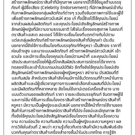
สร้างภาพลักษณ์ตราสินค้าที่มีคุณภาพ นอกจากนี้ได้ใช้ข้อมูลด้านบรรจุ
ภัณฑ์ ผู้มีชื่อเสียง (Celebrity Endorsement) ที่มีภาพลักษณ์เข้ากัน
กับภาพลักษณ์ของกลุ่มผลิตภัณฑ์ต่างๆ รวมถึงจินตภาพการใช้และผู้ใช้
เพื่อสร้างภาพลักษณ์สาวมีเสน่ห์ สวย เก๋ ทั้งนี้ชิเซโด้ใช้คุณประโยชน์
จากส่วนผสมในผลิตภัณฑ์ และคุณประโยชน์เชิงสัญลักษณ์สร้างภาพ
ลักษณ์ผู้หญิงที่มีความงามธรรมชาติ ใส่ใจในเรื่องของสุขภาพ ในขณะที่
ตราสินค้าเอสเต ลอเดอร์ ได้ใช้การเชื่อมโยงที่แตกต่างกันไปตาม
แต่ละกลุ่มผลิตภัณฑ์สร้างภาพลักษณ์ของสินค้าที่มีคุณค่า มีระดับ
นอกจากนี้ยังใช้การเชื่อมโยงกับบรรจุภัณฑ์ที่หรูหรา เป็นสีทอง ราคาที่
ค่อนข้างสูง และนางแบบผลิตภัณฑ์ สร้างภาพลักษณ์สาวมีเสน่ห์ เย้า
ยวนใจ และมีการเชื่อมโยงคุณประโยชน์ตามหน้าที่ และคุณประโยชน์
เชิงประสบการณ์โดยให้ผู้บริโภคสัมผัสประสบการณ์ตรงได้จากการ
ทดลองใช้และเข้าโปรแกรมปรนนิบัติผิว อีกทั้งยังใช้คุณประโยชน์เชิง
สัญลักษณ์สร้างภาพลักษณ์ของผู้หญิงหรูหรา สง่างาม มีรสนิยมที่ดี
และทันสมัย สำหรับตราสินค้าลังโคมมีการใช้นวัตกรรมที่ก้าวหน้าในการ
ผลิตสินค้าและมีผู้เชี่ยวชาญทางการแพทย์เลือกส่วนผสมที่มีประโยชน์
และมีผลิตภัณฑ์ที่หลากหลาย ลังโคมใช้เคาน์เตอร์เครื่องสำอาง นาง
แบบตัวแทนของผลิตภัณฑ์ ราคา รายละเอียดบรรจุภัณฑ์ จินตภาพผู้ใช้
และการใช้มาใช้ในการเชื่อมโยงตราสินค้าสร้างภาพลักษณ์ตราสินค้าที่
หรูหรา มีความเป็นผู้หญิงและมีเสน่ห์ นอกจากนี้ใช้หน้าที่การใช้งานของ
สินค้าในการสร้างภาพลักษณ์ตราสินค้าที่มีประโยชน์และมีคุณภาพ อีก
ทั้งยังใช้คุณประโยชน์เชิงสัญลักษณ์เชื่อมโยงตราสินค้าในเรื่องความ
งาม ความอ่อนวัย ความทันสมัย ความเป็นผู้หญิงและความหรูหรา ผล
การวิจัยในส่วนที่ 2 พบว่า ความรู้เกี่ยวกับตราสินค้ามีความสัมพันธ์เชิง
บวกกับคุณค่าตราสินค้าเครื่องสำอางชั้นนำในประเทศไทย การรู้จัก