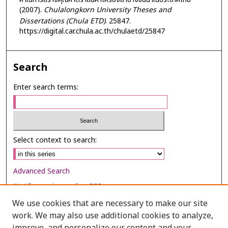
(2007).
Chulalongkorn University Theses and
Dissertations (Chula ETD)
. 25847.
https://digital.car.chula.ac.th/chulaetd/25847
Search
Enter search terms:
Select context to search:
Advanced Search
Notify me via email or
RSS
We use cookies that are necessary to make our site
Browse
work. We may also use additional cookies to analyze,
Collections