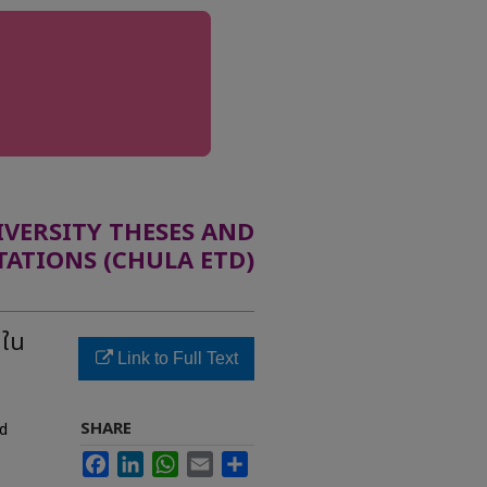
ERSITY THESES AND
TATIONS (CHULA ETD)
มใน
Link to Full Text
SHARE
nd
Facebook
LinkedIn
WhatsApp
Email
Share