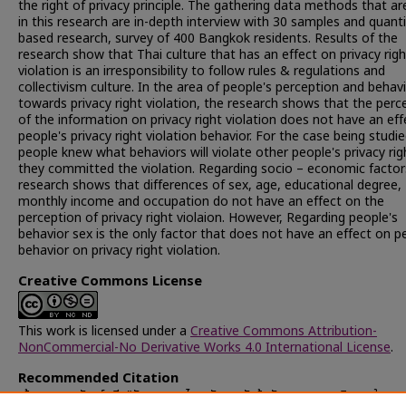
the right of privacy principle. The gathering data methods that a
in this research are in-depth interview with 30 samples and quanti
based research, survey of 400 Bangkok residents. Results of the
research show that Thai culture that has an effect on privacy righ
violation is an irresponsibility to follow rules & regulations and
collectivism culture. In the area of people's perception and behav
towards privacy right violation, the research shows that the perc
of the information on privacy right violation does not have an ef
people's privacy right violation behavior. For the case being studie
people knew what behaviors will violate other people's privacy rig
they committed the violation. Regarding socio – economic factor
research shows that differences of sex, age, educational degree,
monthly income and occupation do not have an effect on the
perception of privacy right violaion. However, Regarding people's
behavior sex is the only factor that does not have an effect on p
behavior on privacy right violation.
Creative Commons License
This work is licensed under a
Creative Commons Attribution-
NonCommercial-No Derivative Works 4.0 International License
.
Recommended Citation
เล้าตระกูล, พัฒน์รพี, "วัฒนธรรมไทย กับการรับรู้หลักการและพฤติกรรมในการ