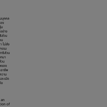
วนบุคคล
ของ
ุ่ม
อย่าง
ิส่วน
วน
 ไม่ส่ง
ิกรรม
ิทธิส่วน
่ยกมา
ส่วน
าพของ
ะอาชีพ
 ความ
รละเมิด
ต่อ
 an
tion of