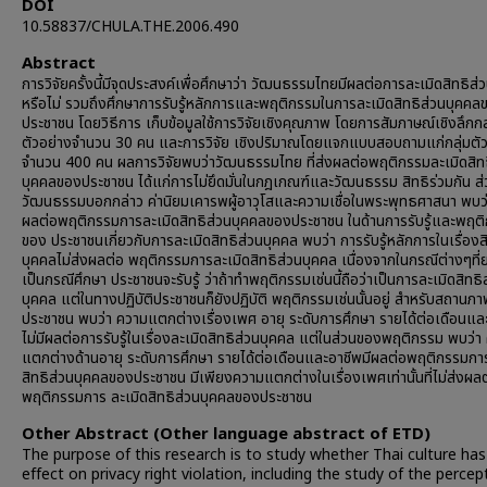
DOI
10.58837/CHULA.THE.2006.490
Abstract
การวิจัยครั้งนี้มีจุดประสงค์เพื่อศึกษาว่า วัฒนธรรมไทยมีผลต่อการละเมิดสิทธิส่
หรือไม่ รวมถึงศึกษาการรับรู้หลักการและพฤติกรรมในการละเมิดสิทธิส่วนบุคคล
ประชาชน โดยวิธีการ เก็บข้อมูลใช้การวิจัยเชิงคุณภาพ โดยการสัมภาษณ์เชิงลึกกล
ตัวอย่างจำนวน 30 คน และการวิจัย เชิงปริมาณโดยแจกแบบสอบถามแก่กลุ่มตัว
จำนวน 400 คน ผลการวิจัยพบว่าวัฒนธรรมไทย ที่ส่งผลต่อพฤติกรรมละเมิดสิทธ
บุคคลของประชาชน ได้แก่การไม่ยึดมั่นในกฎเกณฑ์และวัฒนธรรม สิทธิร่วมกัน ส่
วัฒนธรรมบอกกล่าว ค่านิยมเคารพผู้อาวุโสและความเชื่อในพระพุทธศาสนา พบว่า
ผลต่อพฤติกรรมการละเมิดสิทธิส่วนบุคคลของประชาชน ในด้านการรับรู้และพฤต
ของ ประชาชนเกี่ยวกับการละเมิดสิทธิส่วนบุคคล พบว่า การรับรู้หลักการในเรื่องส
บุคคลไม่ส่งผลต่อ พฤติกรรมการละเมิดสิทธิส่วนบุคคล เนื่องจากในกรณีต่างๆที
เป็นกรณีศึกษา ประชาชนจะรับรู้ ว่าถ้าทำพฤติกรรมเช่นนี้ถือว่าเป็นการละเมิดสิทธิ
บุคคล แต่ในทางปฏิบัติประชาชนก็ยังปฏิบัติ พฤติกรรมเช่นนั้นอยู่ สำหรับสถานภ
ประชาชน พบว่า ความแตกต่างเรื่องเพศ อายุ ระดับการศึกษา รายได้ต่อเดือนแล
ไม่มีผลต่อการรับรู้ในเรื่องละเมิดสิทธิส่วนบุคคล แต่ในส่วนของพฤติกรรม พบว่า
แตกต่างด้านอายุ ระดับการศึกษา รายได้ต่อเดือนและอาชีพมีผลต่อพฤติกรรมกา
สิทธิส่วนบุคคลของประชาชน มีเพียงความแตกต่างในเรื่องเพศเท่านั้นที่ไม่ส่งผล
พฤติกรรมการ ละเมิดสิทธิส่วนบุคคลของประชาชน
Other Abstract (Other language abstract of ETD)
The purpose of this research is to study whether Thai culture has
effect on privacy right violation, including the study of the percep