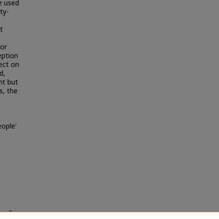
re used
ty-
t
ior
eption
fect on
d,
ht but
s, the
eople'
ละเมิด