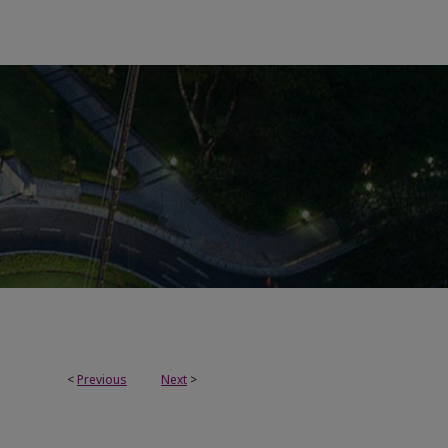
<
Previous
Next
>