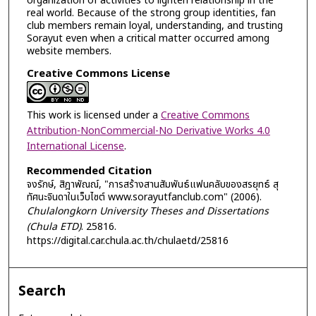
organization of activities to lighten relationship in the
real world. Because of the strong group identities, fan
club members remain loyal, understanding, and trusting
Sorayut even when a critical matter occurred among
website members.
Creative Commons License
This work is licensed under a
Creative Commons
Attribution-NonCommercial-No Derivative Works 4.0
International License
.
Recommended Citation
จงรักษ์, สิฎาพัณณ์, "การสร้างสานสัมพันธ์แฟนคลับของสรยุทธ์ สุ
ทัศนะจินดาในเว็บไซต์ www.sorayutfanclub.com" (2006).
Chulalongkorn University Theses and Dissertations
(Chula ETD)
. 25816.
https://digital.car.chula.ac.th/chulaetd/25816
Search