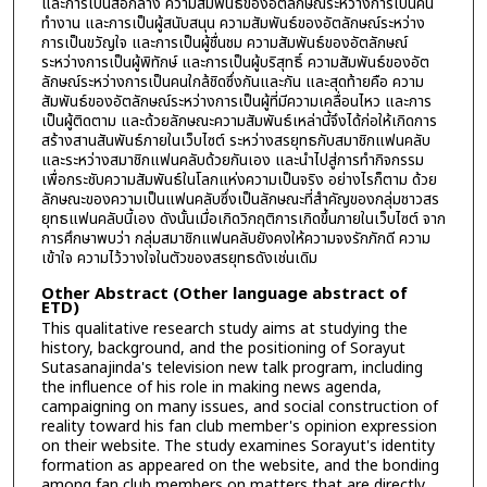
และการเป็นสื่อกลาง ความสัมพันธ์ของอัตลักษณ์ระหว่างการเป็นคน
ทำงาน และการเป็นผู้สนับสนุน ความสัมพันธ์ของอัตลักษณ์ระหว่าง
การเป็นขวัญใจ และการเป็นผู้ชื่นชม ความสัมพันธ์ของอัตลักษณ์
ระหว่างการเป็นผู้พิทักษ์ และการเป็นผู้บริสุทธิ์ ความสัมพันธ์ของอัต
ลักษณ์ระหว่างการเป็นคนใกล้ชิดซึ่งกันและกัน และสุดท้ายคือ ความ
สัมพันธ์ของอัตลักษณ์ระหว่างการเป็นผู้ที่มีความเคลื่อนไหว และการ
เป็นผู้ติดตาม และด้วยลักษณะความสัมพันธ์เหล่านี้จึงได้ก่อให้เกิดการ
สร้างสานสันพันธ์ภายในเว็บไซต์ ระหว่างสรยุทธกับสมาชิกแฟนคลับ
และระหว่างสมาชิกแฟนคลับด้วยกันเอง และนำไปสู่การทำกิจกรรม
เพื่อกระชับความสัมพันธ์ในโลกแห่งความเป็นจริง อย่างไรก็ตาม ด้วย
ลักษณะของความเป็นแฟนคลับซึ่งเป็นลักษณะที่สำคัญของกลุ่มชาวสร
ยุทธแฟนคลับนี้เอง ดังนั้นเมื่อเกิดวิกฤติการเกิดขึ้นภายในเว็บไซต์ จาก
การศึกษาพบว่า กลุ่มสมาชิกแฟนคลับยังคงให้ความจงรักภักดี ความ
เข้าใจ ความไว้วางใจในตัวของสรยุทธดังเช่นเดิม
Other Abstract (Other language abstract of
ETD)
This qualitative research study aims at studying the
history, background, and the positioning of Sorayut
Sutasanajinda's television new talk program, including
the influence of his role in making news agenda,
campaigning on many issues, and social construction of
reality toward his fan club member's opinion expression
on their website. The study examines Sorayut's identity
formation as appeared on the website, and the bonding
among fan club members on matters that are directly