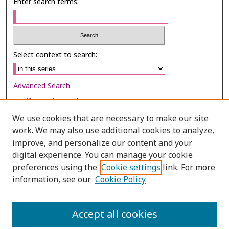
Enter search terms:
Select context to search:
Advanced Search
Notify me via email or
RSS
We use cookies that are necessary to make our site
Browse
work. We may also use additional cookies to analyze,
Collections
improve, and personalize our content and your
digital experience. You can manage your cookie
Disciplines
preferences using the
Cookie settings
link. For more
Authors
information, see our
Cookie Policy
Author Corner
Author FAQ
Accept all cookies