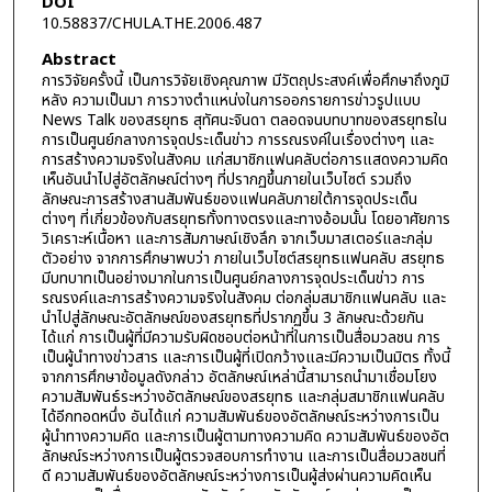
DOI
10.58837/CHULA.THE.2006.487
Abstract
การวิจัยครั้งนี้ เป็นการวิจัยเชิงคุณภาพ มีวัตถุประสงค์เพื่อศึกษาถึงภูมิ
หลัง ความเป็นมา การวางตำแหน่งในการออกรายการข่าวรูปแบบ
News Talk ของสรยุทธ สุทัศนะจินดา ตลอดจนบทบาทของสรยุทธใน
การเป็นศูนย์กลางการจุดประเด็นข่าว การรณรงค์ในเรื่องต่างๆ และ
การสร้างความจริงในสังคม แก่สมาชิกแฟนคลับต่อการแสดงความคิด
เห็นอันนำไปสู่อัตลักษณ์ต่างๆ ที่ปรากฏขึ้นภายในเว็บไซต์ รวมถึง
ลักษณะการสร้างสานสัมพันธ์ของแฟนคลับภายใต้การจุดประเด็น
ต่างๆ ที่เกี่ยวข้องกับสรยุทธทั้งทางตรงและทางอ้อมนั้น โดยอาศัยการ
วิเคราะห์เนื้อหา และการสัมภาษณ์เชิงลึก จากเว็บมาสเตอร์และกลุ่ม
ตัวอย่าง จากการศึกษาพบว่า ภายในเว็บไซต์สรยุทธแฟนคลับ สรยุทธ
มีบทบาทเป็นอย่างมากในการเป็นศูนย์กลางการจุดประเด็นข่าว การ
รณรงค์และการสร้างความจริงในสังคม ต่อกลุ่มสมาชิกแฟนคลับ และ
นำไปสู่ลักษณะอัตลักษณ์ของสรยุทธที่ปรากฏขึ้น 3 ลักษณะด้วยกัน
ได้แก่ การเป็นผู้ที่มีความรับผิดชอบต่อหน้าที่ในการเป็นสื่อมวลชน การ
เป็นผู้นำทางข่าวสาร และการเป็นผู้ที่เปิดกว้างและมีความเป็นมิตร ทั้งนี้
จากการศึกษาข้อมูลดังกล่าว อัตลักษณ์เหล่านี้สามารถนำมาเชื่อมโยง
ความสัมพันธ์ระหว่างอัตลักษณ์ของสรยุทธ และกลุ่มสมาชิกแฟนคลับ
ได้อีกทอดหนึ่ง อันได้แก่ ความสัมพันธ์ของอัตลักษณ์ระหว่างการเป็น
ผู้นำทางความคิด และการเป็นผู้ตามทางความคิด ความสัมพันธ์ของอัต
ลักษณ์ระหว่างการเป็นผู้ตรวจสอบการทำงาน และการเป็นสื่อมวลชนที่
ดี ความสัมพันธ์ของอัตลักษณ์ระหว่างการเป็นผู้ส่งผ่านความคิดเห็น