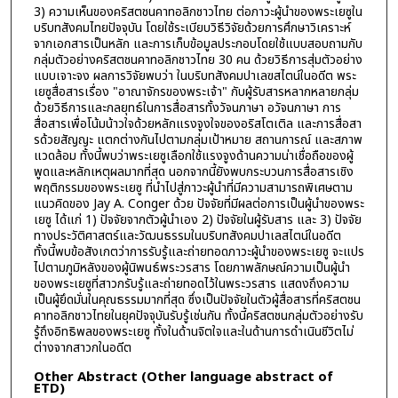
3) ความเห็นของคริสตชนคาทอลิกชาวไทย ต่อภาวะผู้นำของพระเยซูใน
บริบทสังคมไทยปัจจุบัน โดยใช้ระเบียบวิธีวิจัยด้วยการศึกษาวิเคราะห์
จากเอกสารเป็นหลัก และการเก็บข้อมูลประกอบโดยใช้แบบสอบถามกับ
กลุ่มตัวอย่างคริสตชนคาทอลิกชาวไทย 30 คน ด้วยวิธีการสุ่มตัวอย่าง
แบบเจาะจง ผลการวิจัยพบว่า ในบริบทสังคมปาเลฃสไตน์ในอดีต พระ
เยซูสื่อสารเรื่อง "อาณาจักรของพระเจ้า" กับผู้รับสารหลากหลายกลุ่ม
ด้วยวิธีการและกลยุทธ์ในการสื่อสารทั้งวัจนภาษา อวัจนภาษา การ
สื่อสารเพื่อโน้มน้าวใจด้วยหลักแรงจูงใจของอริสโตเติล และการสื่อสา
รด้วยสัญญะ แตกต่างกันไปตามกลุ่มเป้าหมาย สถานการณ์ และสภาพ
แวดล้อม ทั้งนี้พบว่าพระเยซูเลือกใช้แรงจูงด้านความน่าเชื่อถือของผู้
พูดและหลักเหตุผลมากที่สุด นอกจากนี้ยังพบกระบวนการสื่อสารเชิง
พฤติกรรมของพระเยซู ที่นำไปสู่ภาวะผู้นำที่มีความสามารถพิเศษตาม
แนวคิดของ Jay A. Conger ด้วย ปัจจัยที่มีผลต่อการเป็นผู้นำของพระ
เยซู ได้แก่ 1) ปัจจัยจากตัวผู้นำเอง 2) ปัจจัยในผู้รับสาร และ 3) ปัจจัย
ทางประวัติศาสตร์และวัฒนธรรมในบริบทสังคมปาเลสไตน์ในอดีต
ทั้งนี้พบข้อสังเกตว่าการรับรู้และถ่ายทอดภาวะผู้นำของพระเยซู จะแปร
ไปตามภูมิหลังของผู้นิพนธ์พระวรสาร โดยภาพลักษณ์ความเป็นผู้นำ
ของพระเยซูที่สาวกรับรู้และถ่ายทอดไว้ในพระวรสาร แสดงถึงความ
เป็นผู้ยึดมั่นในคุณธรรมมากที่สุด ซึ่งเป็นปัจจัยในตัวผู้สื่อสารที่คริสตชน
คาทอลิกชาวไทยในยุคปัจจุบันรับรู้เช่นกัน ทั้งนี้คริสตชนกลุ่มตัวอย่างรับ
รู้ถึงอิทธิพลของพระเยซู ทั้งในด้านจิตใจและในด้านการดำเนินชีวิตไม่
ต่างจากสาวกในอดีต
Other Abstract (Other language abstract of
ETD)