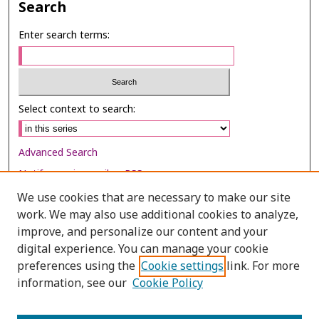
Search
Enter search terms:
Select context to search:
Advanced Search
Notify me via email or
RSS
We use cookies that are necessary to make our site
Browse
work. We may also use additional cookies to analyze,
Collections
improve, and personalize our content and your
digital experience. You can manage your cookie
Disciplines
preferences using the
Cookie settings
link. For more
Authors
information, see our
Cookie Policy
Author Corner