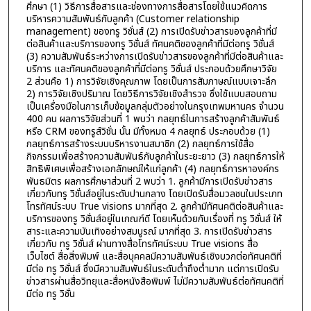
ศึกษา (1) วิธีการสื่อสารและช่องทางการสื่อสารโดยใช้แนวคิดการ
บริหารความสัมพันธ์กับลูกค้า (Customer relationship
management) ของทรู วิชั่นส์ (2) การเปิดรับข่าวสารของลูกค้าที่มี
ต่อสินค้าและบริการของทรู วิชั่นส์ ทัศนคติของลูกค้าที่มีต่อทรู วิชั่นส์
(3) ความสัมพันธ์ระหว่างการเปิดรับข่าวสารของลูกค้าที่มีต่อสินค้าและ
บริการ และทัศนคติของลูกค้าที่มีต่อทรู วิชั่นส์ ประกอบด้วยศึกษาวิจัย
2 ส่วนคือ 1) การวิจัยเชิงคุณภาพ โดยเป็นการสัมภาษณ์แบบเจาะลึก
2) การวิจัยเชิงปริมาณ โดยวิธีการวิจัยเชิงสำรวจ ซึ่งใช้แบบสอบถาม
เป็นเครื่องมือในการเก็บข้อมูลกลุ่มตัวอย่างในกรุงเทพมหานคร จำนวน
400 คน ผลการวิจัยส่วนที่ 1 พบว่า กลยุทธ์ในการสร้างลูกค้าสัมพันธ์
หรือ CRM ของทรูส์วิชั่น นั้น มีทั้งหมด 4 กลยุทธ์ ประกอบด้วย (1)
กลยุทธ์การสร้างระบบบริหารงานสมาชิก (2) กลยุทธ์การใช้สื่อ
กิจกรรมเพื่อสร้างความสัมพันธ์กับลูกค้าในระยะยาว (3) กลยุทธ์การให้
สิทธิพิเศษเพื่อสร้างเอกลักษณ์ให้แก่ลูกค้า (4) กลยุทธ์การหาองค์กร
พันธมิตร ผลการศึกษาส่วนที่ 2 พบว่า 1. ลูกค้ามีการเปิดรับข่าวสาร
เกี่ยวกับทรู วิชั่นส์อยู่ในระดับปานกลาง โดยเปิดรับสื่อมวลชนในประเภท
โทรทัศน์ระบบ True visions มากที่สุด 2. ลูกค้ามีทัศนคติต่อสินค้าและ
บริการของทรู วิชั่นส์อยู่ในเกณฑ์ดี โดยเห็นด้วยกับเรื่องที่ ทรู วิชั่นส์ ให้
สาระและความบันเทิงอย่างสมบูรณ์ มากที่สุด 3. การเปิดรับข่าวสาร
เกี่ยวกับ ทรู วิชั่นส์ ผ่านทางสื่อโทรทัศน์ระบบ True visions สื่อ
เว็บไซต์ สื่อสิ่งพิมพ์ และสื่อบุคคลมีความสัมพันธ์เชิงบวกต่อทัศนคติที่
มีต่อ ทรู วิชั่นส์ ซึ่งมีความสัมพันธ์ในระดับต่ำถึงต่ำมาก แต่การเปิดรับ
ข่าวสารผ่านสื่อวิทยุและสื่อหนังสือพิมพ์ ไม่มีความสัมพันธ์ต่อทัศนคติที่
มีต่อ ทรู วิชั่น