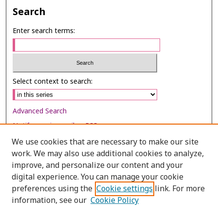
Search
Enter search terms:
Select context to search:
Advanced Search
Notify me via email or
RSS
We use cookies that are necessary to make our site
Browse
work. We may also use additional cookies to analyze,
Collections
improve, and personalize our content and your
digital experience. You can manage your cookie
Disciplines
preferences using the
Cookie settings
link. For more
Authors
information, see our
Cookie Policy
Author Corner