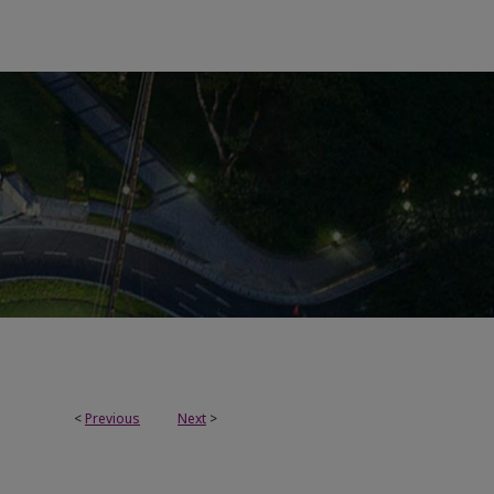
<
Previous
Next
>