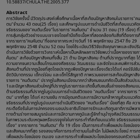
10.58837/CHULA.THE.2005.377
Abstract
การวิจัยครั้งนี้ มีวัตถุประสงค์เพื่อศึกษาเนี้อหาที่สะท้อนปัญหาสังคมในรายการ"ค
ตน"จำนวน 43 ตอน(25 เรื่อง) และศึกษารูปแบบการดำเนินชีวิตที่สะท้อนแนวคิด
จริยธรรมของ"คนตันเรื่อง"ในรายการ"คนค้นตน" จำนวน 31 ตอน (19 เรื่อง) ที่
การสุ่มกลุ่มตัวอย่างแบบเจาะจงโดยคำนึงถึงเนื้อหาที่สอดคล้องกับสิ่งที่ต้องการ
จากรายการ“คนคันตน"ที่ออกอากาศระหว่างวันที่ 16 พฤศจิกายน 2547 ถึง 29
พฤศจิกายน 2548 จำนวน 52 ตอน โดยใช้ระเบียบวิธีวิจัยเชิงคุณภาพและเชิงปร
ดำเนินการวิจัยด้วยการวิเคราะห์เนื้อหาเป็นหลักผลการวิจัยพบว่าเนื้อหาของราย
ค้นตน" สะท้อนปัญหาสังคมทั้งสิ้น 21 ต้าน ปัญหาสังคม ต้านที่ปรากฏมากที่สุด ได
ความยากจนความเสื่อมโทรมของศีลธรรม วัฒนธรรม และจิตใจและคนพิการส่ว
สังคมต้านที่ปรากฏน้อยที่สุดโดยปรากฏเพียงปัญหาละเรื่องเดียวได้แก่ คอร์รัปชั
อัตวินิบาตกรรม เด็กเร่ร่อน และเด็กไร้สัญชาติ ภาพรวมของการสะท้อนปัญหาส
รายการ “คนต้นตน" ปรากฎในสังคมเมืองมากกว่าสังคมชนบทคิดเป็นสัดส่วนประ
1และปัญหาสังคมส่วนใหญ่ที่ปรากฏในรายการจะเกิดขึ้นกับชนชั้นล่างของสังคมแ
ต้านจริยธรรมที่ปรากฏในรูปแบบการดำเนินชีวิตของ "คนตันเรื่อง" จากรายการ “
ตน" มากที่สุด ได้แก่ ความขยัน การมีอุดมคติและการมีความกล้าหาญส่วนแนวคิด
จริยธรรมที่ปรากฏในรูปแบบการดำเนินชีวิตของ “คนตันเรื่อง" น้อยที่สุด คือ ควา
กระตือรือร้นในการปกครองระบอบประชาธิปไตยการรักและเทิดทูนชาติการมีพลา
ทางต้านร่างกายสมบูรณ์และการมีความภาคภูมิและรู้จักทำนุบำรุงศิลปวัฒนธรร
ในภาพรวมระดับเหตุผลหรือแรงจูงใจในการกระทำที่สะท้อนแนวคิด จริยธรรมของ
เรื่อง" จากรายการ “คนค้นตน" ทั้ง 19 เรื่อง เป็นการกระทำเพื่อผลประโยชน์ของผู
และสังคมมากที่สุด รองลงมาคือการกระทำตามมโนสำนึก ไม่มีผลประโยชน์ การก
เพื่อผลประโยชน์ของ ตนเอง และการกระทำเพื่อผลประโยชน์ของครอบครัวตามล