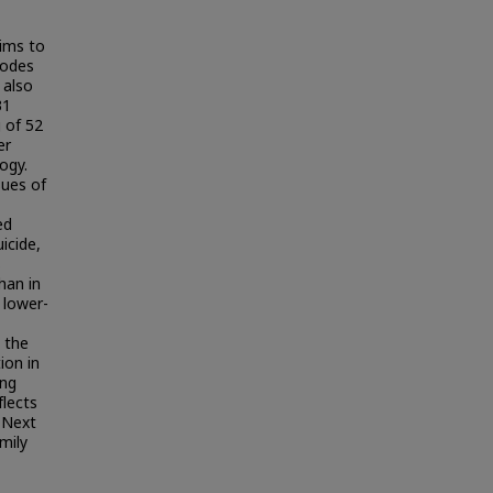
aims to
sodes
 also
31
 of 52
er
ogy.
sues of
ed
icide,
s
han in
 lower-
n the
ion in
ing
flects
 Next
mily