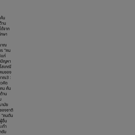
นค้น
ต้าน
ได้จาก
ศึกษา
ิมาณ
การ “คน
้แก่
นปัญหา
นโสเภณี
ังคมของ
มาณ3 :
นวคิด
คน ค้น
ต้าน
ม
นามัย
มของชาติ
 “คนตัน
้อื่น
ระทำ
ำดับ