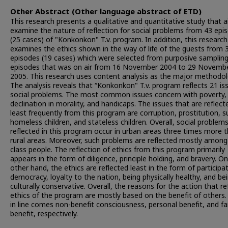
Other Abstract (Other language abstract of ETD)
This research presents a qualitative and quantitative study that 
examine the nature of reflection for social problems from 43 epi
(25 cases) of "Konkonkon" T.v. program. In addition, this research
examines the ethics shown in the way of life of the guests from 
episodes (19 cases) which were selected from purposive sampling
episodes that was on air from 16 November 2004 to 29 Novemb
2005. This research uses content analysis as the major methodol
The analysis reveals that “Konkonkon" T.v. program reflects 21 is
social problems. The most common issues concern with poverty,
declination in morality, and handicaps. The issues that are reflect
least frequently from this program are corruption, prostitution, su
homeless children, and stateless children. Overall, social problem
reflected in this program occur in urban areas three times more t
rural areas. Moreover, such problems are reflected mostly among
class people. The reflection of ethics from this program primarily
appears in the form of diligence, principle holding, and bravery. O
other hand, the ethics are reflected least in the form of participat
democracy, loyalty to the nation, being physically healthy, and be
culturally conservative. Overall, the reasons for the action that re
ethics of the program are mostly based on the benefit of others.
in line comes non-benefit consciousness, personal benefit, and fa
benefit, respectively.