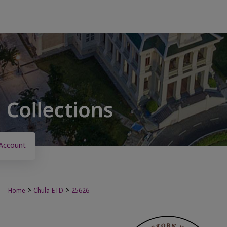
Account
>
>
Home
Chula-ETD
25626