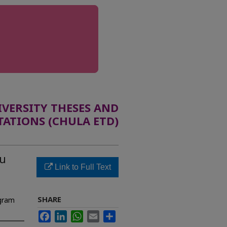
ERSITY THESES AND
TATIONS (CHULA ETD)
ใน
Link to Full Text
SHARE
ogram
Facebook
LinkedIn
WhatsApp
Email
Share