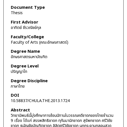
Document Type
Thesis
First Advisor
อาทิตย์ ชีรวณิชย์กุล
Faculty/College
Faculty of Arts (คณะอักษรศาสตร์)
Degree Name
อักษรศาสตรมหาบัณฑิต
Degree Level
ปริญญาโท
Degree Discipline
ภาษาไทย
DOI
10.58837/CHULA.THE.2013.1724
Abstract
วิทยานิพนธ์นี้มุ่งศึกษาการซ้อนนิทานในวรรณคดีชาดกของไทยจำนวน
9 เรื่อง ได้แก่ สรรพสิทธิชาดก ทุกัมมานิกชาดก สุรัพภชาดก ศรีวิชัย
ชาดก ธนัญชัยบัณฑิตชาดก ลิลิตศรีวิชัยชาดก นกกระจาบกลอนสวด