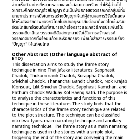
อ่านเห็นตัวอย่างที่หลากหลายของคำสอนแต่ละเรื่อง ทำให้ผู้อ่านได้
วิเคราะห์ใคร่ครวญด้วยปัญญา อันเป็นพันธกิจของวรรณคดีกลุ่มนี้ที่มี
บทบาทประการหนึ่งในการสร้างปัญญาให้แก่ผู้อ่านผลการวิจัยนี้แสดง
ให้เห็นอัจฉริยภาพของกวีไทยในสมัยอยุธยาสืบต่อมาถึงกวีไทยในสมัย
รัตนโกสินทร์ตอนต้นที่สามารถนำเรื่องราวและกลวิธีการประพันธ์ใน
วรรณคดีบาลีและวรรณคดีสันสกฤตมาปรับใช้ในการสร้างสรรค์
วรรณคดีชาดกทั้งร้อยแก้วและร้อยกรอง เพื่อมุ่งสื่อสาระธรรมเรื่อง
“ปัญญา" ให้แก่คนไทย
Other Abstract (Other language abstract of
ETD)
This dissertation aims to study the frame story
technique in nine Thai Jātaka literatures: Sapphasit
Chadok, Thukammanik Chadok, Surappha Chadok,
Srivichai Chadok, Thananchai Bandit Chadok, Nok Krajab
Klonsuat, Lilit Srivichai Chadok, Sapphasit Kamchan, and
Pathum Chadok Waduay Kol Haeng Satri. The purpose is
to analyze the characteristics and functions of this
technique in these literatures.The study finds that the
characteristics of the frame story technique are related
to the plot structure. The technique can be classified
into two types: main narrating technique and ancillary
narrating technique. The frame story as a main narrating
technique is used in the stories with a simple plot,
triggering the end of the story and conveying the main