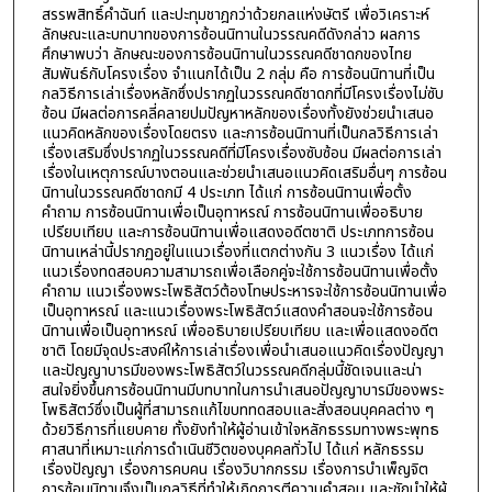
สรรพสิทธิ์คำฉันท์ และปะทุมชาฎกว่าด้วยกลแห่งษัตรี เพื่อวิเคราะห์
ลักษณะและบทบาทของการซ้อนนิทานในวรรณคดีดังกล่าว ผลการ
ศึกษาพบว่า ลักษณะของการซ้อนนิทานในวรรณคดีชาดกของไทย
สัมพันธ์กับโครงเรื่อง จำแนกได้เป็น 2 กลุ่ม คือ การซ้อนนิทานที่เป็น
กลวิธีการเล่าเรื่องหลักซึ่งปรากฏในวรรณคดีชาดกที่มีโครงเรื่องไม่ซับ
ซ้อน มีผลต่อการคลี่คลายปมปัญหาหลักของเรื่องทั้งยังช่วยนำเสนอ
แนวคิดหลักของเรื่องโดยตรง และการซ้อนนิทานที่เป็นกลวิธีการเล่า
เรื่องเสริมซึ่งปรากฏในวรรณคดีที่มีโครงเรื่องซับซ้อน มีผลต่อการเล่า
เรื่องในเหตุการณ์บางตอนและช่วยนำเสนอแนวคิดเสริมอื่นๆ การซ้อน
นิทานในวรรณคดีชาดกมี 4 ประเภท ได้แก่ การซ้อนนิทานเพื่อตั้ง
คำถาม การซ้อนนิทานเพื่อเป็นอุทาหรณ์ การซ้อนนิทานเพื่ออธิบาย
เปรียบเทียบ และการซ้อนนิทานเพื่อแสดงอดีตชาติ ประเภทการซ้อน
นิทานเหล่านี้ปรากฏอยู่ในแนวเรื่องที่แตกต่างกัน 3 แนวเรื่อง ได้แก่
แนวเรื่องทดสอบความสามารถเพื่อเลือกคู่จะใช้การซ้อนนิทานเพื่อตั้ง
คำถาม แนวเรื่องพระโพธิสัตว์ต้องโทษประหารจะใช้การซ้อนนิทานเพื่อ
เป็นอุทาหรณ์ และแนวเรื่องพระโพธิสัตว์แสดงคำสอนจะใช้การซ้อน
นิทานเพื่อเป็นอุทาหรณ์ เพื่ออธิบายเปรียบเทียบ และเพื่อแสดงอดีต
ชาติ โดยมีจุดประสงค์ให้การเล่าเรื่องเพื่อนำเสนอแนวคิดเรื่องปัญญา
และปัญญาบารมีของพระโพธิสัตว์ในวรรณคดีกลุ่มนี้ชัดเจนและน่า
สนใจยิ่งขึ้นการซ้อนนิทานมีบทบาทในการนำเสนอปัญญาบารมีของพระ
โพธิสัตว์ซึ่งเป็นผู้ที่สามารถแก้ไขบททดสอบและสั่งสอนบุคคลต่าง ๆ
ด้วยวิธีการที่แยบคาย ทั้งยังทำให้ผู้อ่านเข้าใจหลักธรรมทางพระพุทธ
ศาสนาที่เหมาะแก่การดำเนินชีวิตของบุคคลทั่วไป ได้แก่ หลักธรรม
เรื่องปัญญา เรื่องการคบคน เรื่องวิบากกรรม เรื่องการบำเพ็ญจิต
การซ้อนนิทานจึงเป็นกลวิธีที่ทำให้เกิดการตีความคำสอน และชักนำให้ผู้