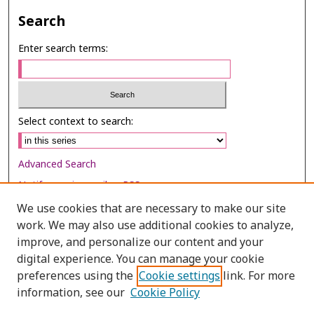
Search
Enter search terms:
Select context to search:
Advanced Search
Notify me via email or
RSS
We use cookies that are necessary to make our site
Browse
work. We may also use additional cookies to analyze,
Collections
improve, and personalize our content and your
digital experience. You can manage your cookie
Disciplines
preferences using the
Cookie settings
link. For more
Authors
information, see our
Cookie Policy