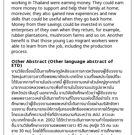
working in Thailand were earning money. They could earn
more money to support and help their family at home;
moreover, they also gained new experiences and new
skills that could be useful when they go back home.
Money from their savings could be invested in some
enterprises of they own when they return, for example,
rubber plantations, mushroom farms and so on. Another
benefit is that those young Lao migrant workers were
able to learn from the job, including the production
process.
Other Abstract (Other language abstract of
ETD)
งานวิจัยเรื่องนี้เป็นการศึกษาภูมิหลังและการคาดหวังของผู้ใช้แรงงาน
วัยหนุ่มสาวชาวลาวที่อพยพมายังประเทศไทย รวมทั้งผลประโยชน์ที่จะ
ได้รับจากการทำงานในประเทศนี้ ผู้ใช้แรงงานเหล่าส่วนใหญ่ถูกเกณฑ์
มาจากแขวงหลวงพระบางเพื่อทำงานในโรงงานแปรรูปอาหารใน
จังหวัดปราจีนบุรี นอกจากนั้น งานวิจัยยังศึกษาด้วยว่าผู้ใช้แรงงาน
อพยพชาวลาวเหล่านี้เดินทางทำงานที่โรงงานแห่งนี้ได้อย่างไร การ
ศึกษาพบว่าผู้ใช้แรงงานอพยพเหล่านี้เดินทางมาโดยผ่านบริษัทจัดหา
แรงงาน ซึ่งสามารถจะให้การคุ้มครองสิทธิของพวกเขาภายใต้กฎหมาย
ไทยและบันทึกความเข้าใจที่มีการลงนามกันระหว่าง สปป. ลาวและ
ประเทศไทยเมื่อ ค.ศ. 2002 ได้ดีกว่าการเดินทางหางานทำโดยช่องทาง
อื่น.งานวิจัยศึกษาแรงงานอพยพชาวชาว 85 คน (หญิง 55 คน และ
ชาย 30 คน) โดยใช้ทั้งแบบสอบถามและการสัมภาพษณ์ การศึกษาพบ