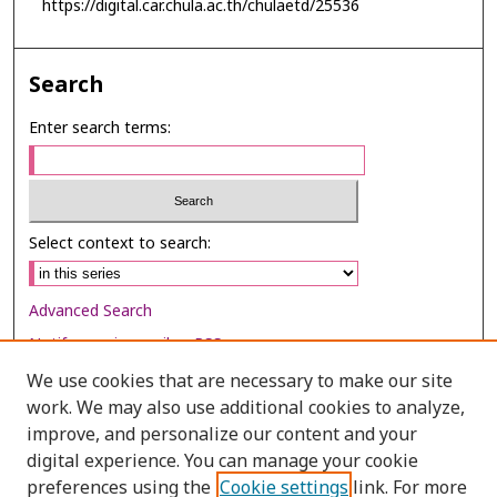
https://digital.car.chula.ac.th/chulaetd/25536
Search
Enter search terms:
Select context to search:
Advanced Search
Notify me via email or
RSS
We use cookies that are necessary to make our site
Browse
work. We may also use additional cookies to analyze,
Collections
improve, and personalize our content and your
digital experience. You can manage your cookie
Disciplines
preferences using the
Cookie settings
link. For more