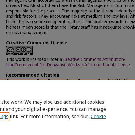
manage risks in accordance with risk management policies of the
universities. Most of them have the Risk Management Committe
responsible for the process. The majority of the libraries identify r
and risk factors. They encounter risks at medium and low level wi
highest mean score on operational risk. The problem which recei
highest mean score is that the library staff has inadequate know
on risk management.
Creative Commons License
This work is licensed under a
Creative Commons Attribution-
NonCommercial-No Derivative Works 4.0 International License
.
Recommended Citation
จันทร, กนกวรรณ, "การบริหารความเสี่ยงในห้องสมุดมหาวิทยาลัย" (2012).
Chulalongkorn University Theses and Dissertations (Chula ETD)
.
25480.
https://digital.car.chula.ac.th/chulaetd/25480
 site work. We may also use additional cookies
nt and your digital experience. You can manage
ings
link. For more information, see our
Cookie
Home
|
About
|
FAQ
|
My Account
|
Access