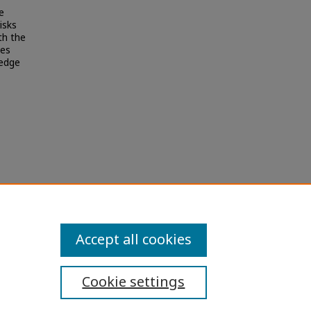
e
isks
th the
ves
ledge
Accept all cookies
Cookie settings
ibility Statement