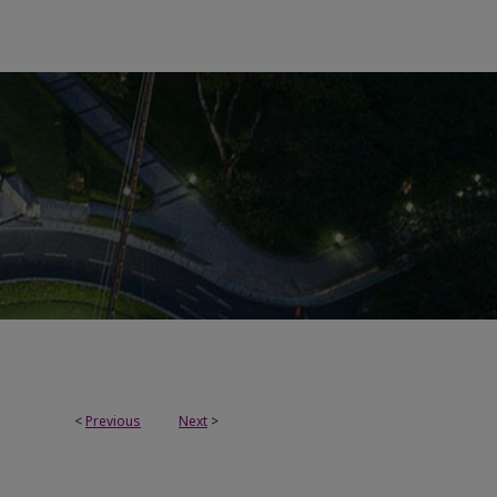
<
Previous
Next
>