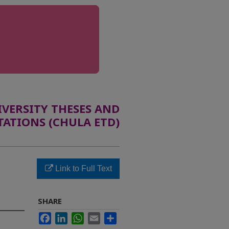
ERSITY THESES AND
TATIONS (CHULA ETD)
Link to Full Text
SHARE
Facebook
LinkedIn
WhatsApp
Email
Share