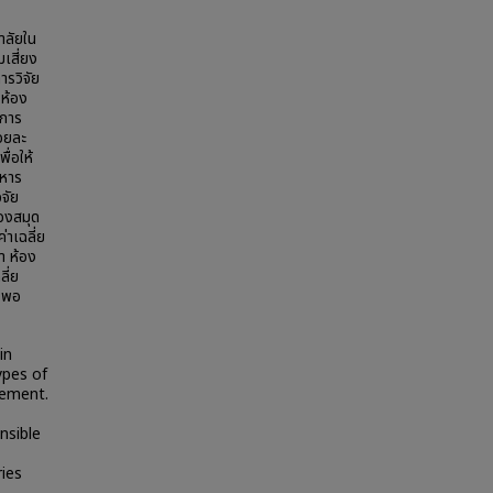
าลัยใน
เสี่ยง
ารวิจัย
รห้อง
นการ
้อยละ
ื่อให้
ิหาร
จัย
องสมุด
าเฉลี่ย
า ห้อง
ี่ย
ยงพอ
in
ypes of
gement.
nsible
ries