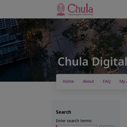
Home
About
FAQ
My 
Search
Enter search terms: