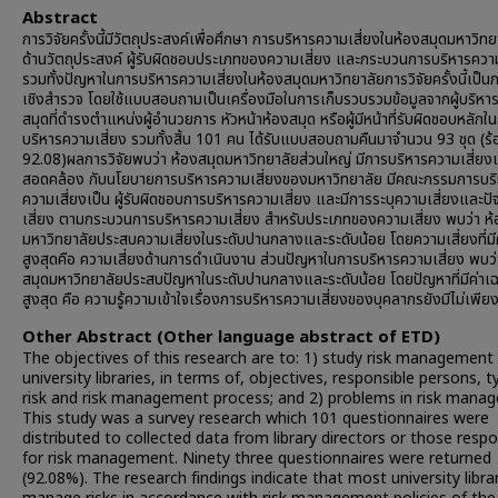
Abstract
การวิจัยครั้งนี้มีวัตถุประสงค์เพื่อศึกษา การบริหารความเสี่ยงในห้องสมุดมหาวิทย
ด้านวัตถุประสงค์ ผู้รับผิดชอบประเภทของความเสี่ยง และกระบวนการบริหารความ
รวมทั้งปัญหาในการบริหารความเสี่ยงในห้องสมุดมหาวิทยาลัยการวิจัยครั้งนี้เป็นก
เชิงสำรวจ โดยใช้แบบสอบถามเป็นเครื่องมือในการเก็บรวบรวมข้อมูลจากผู้บริหา
สมุดที่ดำรงตำแหน่งผู้อำนวยการ หัวหน้าห้องสมุด หรือผู้มีหน้าที่รับผิดชอบหลักใ
บริหารความเสี่ยง รวมทั้งสิ้น 101 คน ได้รับแบบสอบถามคืนมาจำนวน 93 ชุด (ร
92.08)ผลการวิจัยพบว่า ห้องสมุดมหาวิทยาลัยส่วนใหญ่ มีการบริหารความเสี่ยงเพ
สอดคล้อง กับนโยบายการบริหารความเสี่ยงของมหาวิทยาลัย มีคณะกรรมการบร
ความเสี่ยงเป็น ผู้รับผิดชอบการบริหารความเสี่ยง และมีการระบุความเสี่ยงและปัจ
เสี่ยง ตามกระบวนการบริหารความเสี่ยง สำหรับประเภทของความเสี่ยง พบว่า ห้
มหาวิทยาลัยประสบความเสี่ยงในระดับปานกลางและระดับน้อย โดยความเสี่ยงที่มีค่
สูงสุดคือ ความเสี่ยงด้านการดำเนินงาน ส่วนปัญหาในการบริหารความเสี่ยง พบว่
สมุดมหาวิทยาลัยประสบปัญหาในระดับปานกลางและระดับน้อย โดยปัญหาที่มีค่าเฉล
สูงสุด คือ ความรู้ความเข้าใจเรื่องการบริหารความเสี่ยงของบุคลากรยังมีไม่เพี
Other Abstract (Other language abstract of ETD)
The objectives of this research are to: 1) study risk management 
university libraries, in terms of, objectives, responsible persons, t
risk and risk management process; and 2) problems in risk mana
This study was a survey research which 101 questionnaires were
distributed to collected data from library directors or those respo
for risk management. Ninety three questionnaires were returned
(92.08%). The research findings indicate that most university libra