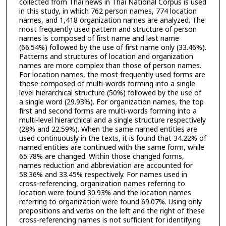
collected from Thai news in Thai National Corpus is used
in this study, in which 762 person names, 774 location
names, and 1,418 organization names are analyzed. The
most frequently used pattern and structure of person
names is composed of first name and last name
(66.54%) followed by the use of first name only (33.46%).
Patterns and structures of location and organization
names are more complex than those of person names.
For location names, the most frequently used forms are
those composed of multi-words forming into a single
level hierarchical structure (50%) followed by the use of
a single word (29.93%). For organization names, the top
first and second forms are multi-words forming into a
multi-level hierarchical and a single structure respectively
(28% and 22.59%). When the same named entities are
used continuously in the texts, it is found that 34.22% of
named entities are continued with the same form, while
65.78% are changed. Within those changed forms,
names reduction and abbreviation are accounted for
58.36% and 33.45% respectively. For names used in
cross-referencing, organization names referring to
location were found 30.93% and the location names
referring to organization were found 69.07%. Using only
prepositions and verbs on the left and the right of these
cross-referencing names is not sufficient for identifying