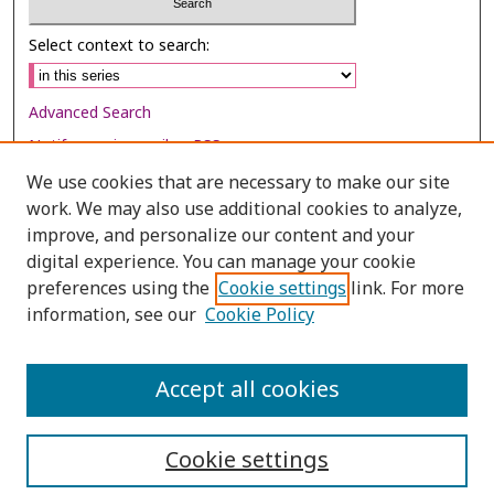
Select context to search:
Advanced Search
Notify me via email or
RSS
We use cookies that are necessary to make our site
Browse
work. We may also use additional cookies to analyze,
Collections
improve, and personalize our content and your
digital experience. You can manage your cookie
Disciplines
preferences using the
Cookie settings
link. For more
Authors
information, see our
Cookie Policy
Author Corner
Author FAQ
Accept all cookies
Cookie settings