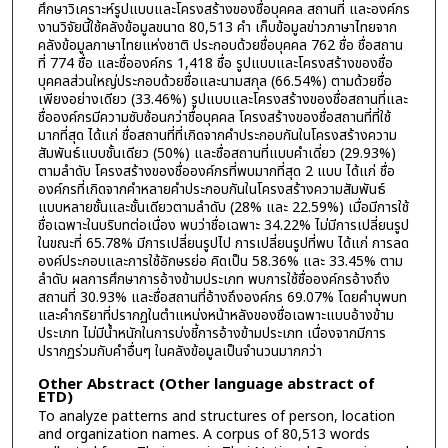
ศึกษาวิเคราะห์รูปแบบและโครงสร้างของชื่อบุคคล สถานที่ และองค์กร
งานวิจัยนี้ใช้คลังข้อมูลขนาด 80,513 คำ เก็บข้อมูลข่าวภาษาไทยจาก
คลังข้อมูลภาษาไทยแห่งชาติ ประกอบด้วยชื่อบุคคล 762 ชื่อ ชื่อสถาน
ที่ 774 ชื่อ และชื่อองค์กร 1,418 ชื่อ รูปแบบและโครงสร้างของชื่อ
บุคคลส่วนใหญ่ประกอบด้วยชื่อและนามสกุล (66.54%) ตามด้วยชื่อ
เพียงอย่างเดียว (33.46%) รูปแบบและโครงสร้างของชื่อสถานที่และ
ชื่อองค์กรมีความซับซ้อนกว่าชื่อบุคคล โครงสร้างของชื่อสถานที่ที่ใช้
มากที่สุด ได้แก่ ชื่อสถานที่ที่เกิดจากคำประกอบกันในโครงสร้างความ
สัมพันธ์แบบชั้นเดียว (50%) และชื่อสถานที่แบบคำเดี่ยว (29.93%)
ตามลำดับ โครงสร้างของชื่อองค์กรที่พบมากที่สุด 2 แบบ ได้แก่ ชื่อ
องค์กรที่เกิดจากคำหลายคำประกอบกันในโครงสร้างความสัมพันธ์
แบบหลายชั้นและชั้นเดียวตามลำดับ (28% และ 22.59%) เมื่อมีการใช้
ชื่อเฉพาะในบริบทต่อเนื่อง พบว่าชื่อเฉพาะ 34.22% ไม่มีการเปลี่ยนรูป
ในขณะที่ 65.78% มีการเปลี่ยนรูปไป การเปลี่ยนรูปที่พบ ได้แก่ การลด
องค์ประกอบและการใช้อักษรย่อ คิดเป็น 58.36% และ 33.45% ตาม
ลำดับ ผลการศึกษาการอ้างข้ามประเภท พบการใช้ชื่อองค์กรอ้างถึง
สถานที่ 30.93% และชื่อสถานที่อ้างถึงองค์กร 69.07% โดยคำบุพบท
และคำกริยาที่ปรากฏในตำแหน่งหน้าหลังของชื่อเฉพาะแบบอ้างข้าม
ประเภท ไม่มีน้ำหนักในการบ่งชี้การอ้างข้ามประเภท เนื่องจากมีการ
ปรากฏร่วมกับคำอื่นๆ ในคลังข้อมูลเป็นจำนวนมากกว่า
Other Abstract (Other language abstract of
ETD)
To analyze patterns and structures of person, location
and organization names. A corpus of 80,513 words