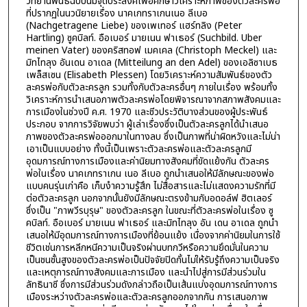
วิทยานิพนธ์ฉบับนี้มีจุดประสงค์เพื่อศึกษาวิเคราะห์ภาพของตัวละครพ่อ
ที่ปรากฏในนวนิยายเรื่อง นาคเกทราเกนเนอ ลีเบอ
(Nachgetragene Liebe) ของเพเทอร์ แฮร์ทลิง (Peter
Hartling) ซูคบิลท์. อือเบอร์ มายเนน ฟาเธอร์ (Suchbild. Uber
meinen Vater) ของคริสทอฟ เมคเคล (Christoph Meckel) และ
มิทไทลุง อันเดน อาเดล (Mitteilung an den Adel) ของเอลิซาเบธ
เพล็สเซน (Elisabeth Plessen) โดยวิเคราะห์ความสัมพันธ์ของตัว
ละครพ่อกับตัวละครลูก รวมทั้งกับตัวละครอื่นๆ ภายในเรื่อง พร้อมทั้ง
วิเคราะห์การนำเสนอภาพตัวละครพ่อโดยพิจารณาจากสภาพสังคมและ
การเมืองในช่วงปี ค.ศ. 1970 และชีวประวัติบางส่วนของผู้ประพันธ์
ประกอบ จากการวิจัยพบว่า ผู้เล่าเรื่องซึ่งเป็นตัวละครลูกได้นำเสนอ
ภาพของตัวละครพ่อออกมาในทางลบ ซึ่งเป็นภาพที่น่าผิดหวังและไม่น่า
เอาเป็นแบบอย่าง ทั้งนี้เป็นเพราะตัวละครพ่อและตัวละครลูกมี
อุดมการณ์ทางการเมืองและค่านิยมทางสังคมที่ขัดแย้งกัน ตัวละคร
พ่อในเรื่อง นาคเกทราเกน เนอ ลีเบอ ถูกนำเสนอให้มีลักษณะของพ่อ
แบบคนรุ่นเก่าคือ เก็บงำความรู้สึก ไม่สื่อสารและไม่แสดงความรักที่มี
ต่อตัวละครลูก นอกจากนั้นยังมีลักษณะตรงข้ามกับอดอล์ฟ ฮิตเลอร์
ซึ่งเป็น "ภาพวีรบุรุษ" ของตัวละครลูก ในขณะที่ตัวละครพ่อในเรื่อง ซู
คบิลท์. อือเบอร์ มายเนน ฟาเธอร์ และมิทไทลุง อัน เดน อาเดล ถูกนำ
เสนอให้มีอุดมการณ์ทางการเมืองที่ย้อนแย้ง เนื่องจากค่านิยมในการใช้
ชีวิตเช่นการหลีกหนีความเป็นจริงผ่านบทกวีหรือความยึดมั่นในความ
เป็นชนชั้นสูงของตัวละครพ่อเป็นปัจจัยปิดกั้นไม่ให้รับรู้ถึงความเป็นจริง
และเหตุการณ์ทางสังคมและการเมือง และนำไปสู่การมีส่วนร่วมใน
ลัทธินาซี ซึ่งการมีส่วนร่วมดังกล่าวถือเป็นเส้นแบ่งอุดมการณ์ทางการ
เมืองระหว่างตัวละครพ่อและตัวละครลูกออกจากกัน การเสนอภาพ