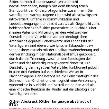
Bilder, namlich die unerwunschten und nicht
nachzuahmenden, hangen mit dem ideologischen
Standpunkt der Kinderprotagonisten zusammen: Die
Vaterfigur in Nachgetragene Liebe wird als schweigsam,
introvertiert, unfahig in Kommunikation und
Liebesbezeugungen, und nicht zuletzt als Gegenbild zum,
heldenhaften "Adolf Hitler prasentiert. In Suchbild. Uber
meinen Vater und Mitteilung an den Adel wird die
Darstellung der Vaterbilder von der ideologischen
Ambivalenz gepragt. Lebenswerte und Lebensstil der
Vaterfiguren sind ebenso wie lyrische Eskapaden bzw.
Standesbewusstsein mit der Realitatswahrnehmung und
der Verstrickung in den Nationalsozialismus gekoppelt,
durch die die Trennung zwischen den Ideologien der
Vater-und der Kinderfiguren gekennzeichnet ist. Die
Darstellung der negativen Vaterbilder funktionierl jedoch
in allen drei Werken auf verschiedene Weise: In
Nachgetragene Liebe betont sie die Fehlerhaftigkeit des
Sohnes in der Kindheit und ermoglicht eine Versohnung,
wahrend sie in Suchbild und Mitteilung an den Adel als
eine kritische Reaktion der Kinder auf die Ideologie der
Vaterfiguren dient
Other Abstract (Other language abstract of
ETD)