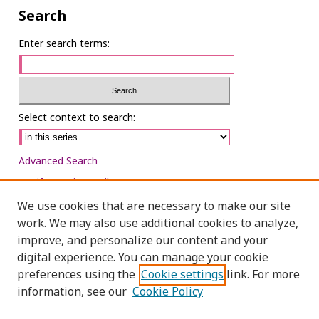
Search
Enter search terms:
Select context to search:
Advanced Search
Notify me via email or
RSS
We use cookies that are necessary to make our site
Browse
work. We may also use additional cookies to analyze,
Collections
improve, and personalize our content and your
digital experience. You can manage your cookie
Disciplines
preferences using the
Cookie settings
link. For more
Authors
information, see our
Cookie Policy
Author Corner