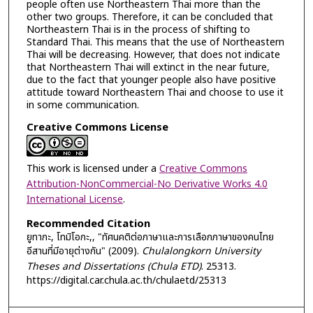
people often use Northeastern Thai more than the
other two groups. Therefore, it can be concluded that
Northeastern Thai is in the process of shifting to
Standard Thai. This means that the use of Northeastern
Thai will be decreasing. However, that does not indicate
that Northeastern Thai will extinct in the near future,
due to the fact that younger people also have positive
attitude toward Northeastern Thai and choose to use it
in some communication.
Creative Commons License
This work is licensed under a
Creative Commons
Attribution-NonCommercial-No Derivative Works 4.0
International License
.
Recommended Citation
ยูทากะ, โทมิโอกะ,, "ทัศนคติต่อภาษาและการเลือกภาษาของคนไทย
อีสานที่มีอายุต่างกัน" (2009).
Chulalongkorn University
Theses and Dissertations (Chula ETD)
. 25313.
https://digital.car.chula.ac.th/chulaetd/25313