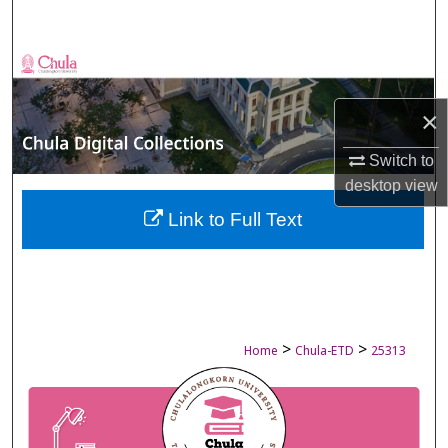
Search
Browse Collections
×
My Account
Switch to
About
desktop
view
Digital Commons Network™
Link to Full Text
>
>
Home
Chula-ETD
25313