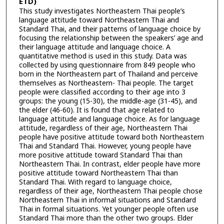
ETD)
This study investigates Northeastern Thai people’s
language attitude toward Northeastern Thai and
Standard Thai, and their patterns of language choice by
focusing the relationship between the speakers’ age and
their language attitude and language choice. A
quantitative method is used in this study. Data was
collected by using questionnaire from 849 people who
born in the Northeastern part of Thailand and perceive
themselves as Northeastern- Thai people. The target
people were classified according to their age into 3
groups: the young (15-30), the middle-age (31-45), and
the elder (46-60). It is found that age related to
language attitude and language choice. As for language
attitude, regardless of their age, Northeastern Thai
people have positive attitude toward both Northeastern
Thai and Standard Thai. However, young people have
more positive attitude toward Standard Thai than
Northeastern Thai. In contrast, elder people have more
positive attitude toward Northeastern Thai than
Standard Thai. With regard to language choice,
regardless of their age, Northeastern Thai people chose
Northeastern Thai in informal situations and Standard
Thai in formal situations. Yet younger people often use
Standard Thai more than the other two groups. Elder