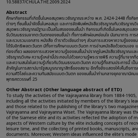
10.58837/CHULA.THE.2009.2024
Abstract
ศึกษากิจกรรมที่เกิดขึ้นในหอสมุดพระวชิรญาณระหว่าง พ.ศ. 2424-2448 ทั้งกิจ
ต่างๆ ที่ชนชั้นนำจัดขึ้นในหอสมุด และการจัดพิมพ์หนังสือวชิรญาณกับวชิรญาณว
สมุดพระวชิรญาณมีฐานะเป็นสโมสรของชนชั้นนำ กิจกรรมที่เกิดขึ้นในหอสมุดแสด
รับวัฒนธรรมจากตะวันตกของชนชั้นนำ ทั้งการพักผ่อนหย่อนใจ นันทนาการ การ
และรวบรวมเอกสาร หนังสือ ตำราตัวเขียนต่างๆ ส่วนการแสวงหาความรู้ของชนชั้
ได้รับอิทธิพลตะวันตก มีทั้งการศึกษาแบบตะวันตก การอ่านหนังสือด้วยตนเอง 
ท่องเที่ยว ผลของการแสวงหาความรู้ของชนชั้นนำปรากฎในหนังสือวชิรญาณและ
วชิรญาณวิเศษ ความรู้เหล่านี้ประกอบไปด้วยความรู้พระราชพิธี ความรู้ที่มาจากท้อ
และความสนใจในความรู้เกี่ยวกับวัฒนธรรมตะวันตก ความรู้ทั้งสามประการนี้ เป็นคว
สำคัญในการสถาปนารัฐสมบูรณาญาสิทธิ์ของสยาม อีกทั้งยังแสดงให้เห็นถึงการ
ความศิวิไลซ์และความทันสมัยแบบตะวันตก ของชนชั้นนำท่ามกลางยุคอาณานิคมเม
พุทธศตวรรษที่ 25
Other Abstract (Other language abstract of ETD)
To study the activities of the Vajirayanna library from 1884-1905,
including all the activities initiated by members of the library's le
and those related to the publishing of the library's two magazine
Vajirayanna and Vajirayanna Wiset. The Vajirayanna library was th
of the Siamese elite and its activities reflected the adoption of 
aspects of Western culture by the elite including concepts of recr
leisure time, and the collecting of printed books, manuscripts, an
documents. Moreover, Western ideas influenced the elite's mode