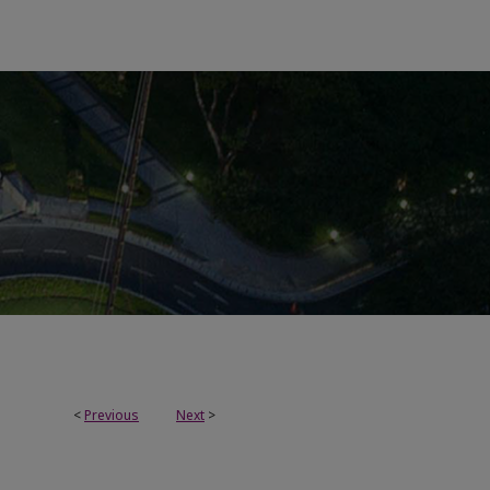
<
Previous
Next
>