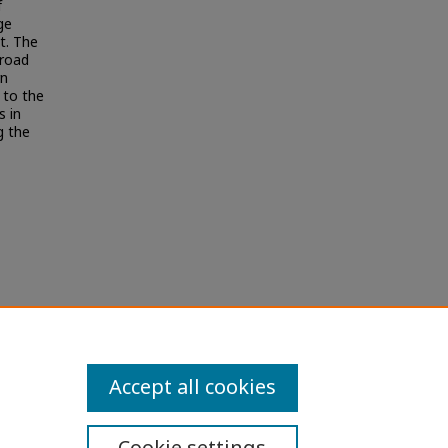
f
ge
t. The
broad
rn
 to the
s in
g the
.
ations
Accept all cookies