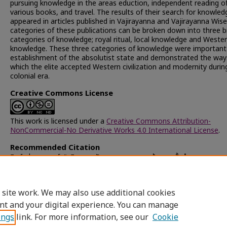
pursuing knowledge in the areas eduction, independent reading o
various books, and travel. The results of their search for knowled
appeared in articles published in Vajirayanna and Vajirayanna Wise
categories of these publications can be broken down into three 
categories of knowledge; royal ritual, local knowledge and Weste
knowledge. These three categories of knowledge were important
establishment of the absolutist state and demonstrated the way
which the elite accepted Western civilization and modernity durin
colonial era.
Creative Commons License
This work is licensed under a
Creative Commons Attribution-
NonCommercial-No Derivative Works 4.0 International License
.
Recommended Citation
จิตต์สง่า, ธนพงศ์, "วชิรญาณ กับการแสวงหาความรู้ของชนชั้นนำของสยาม พ.ศ
2427-2448" (2009).
Chulalongkorn University Theses and Dissert
(Chula ETD)
. 25281.
https://digital.car.chula.ac.th/chulaetd/25281
 site work. We may also use additional cookies
nt and your digital experience. You can manage
ings
link. For more information, see our
Cookie