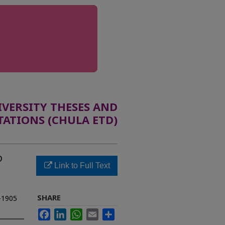
ERSITY THESES AND
TATIONS (CHULA ETD)
ง
Link to Full Text
SHARE
4-1905
Facebook
LinkedIn
WhatsApp
Email
Share