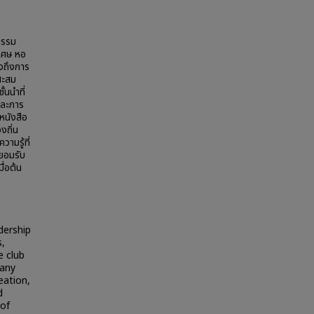
กรรม
ิเศษ หอ
งถึงการ
สะสม
นนำที่
และการ
หนังสือ
งถิ่น
ามรู้ที่
ยอมรับ
ื่อต้น
adership
s,
e club
many
eation,
d
 of