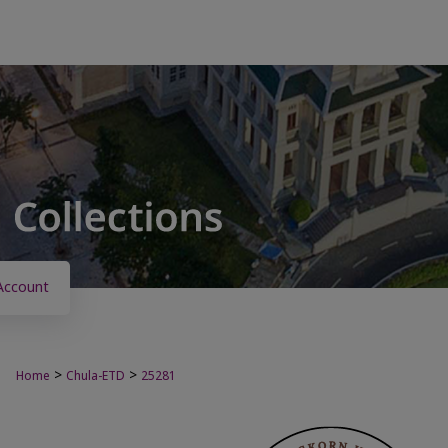
Account
>
>
Home
Chula-ETD
25281