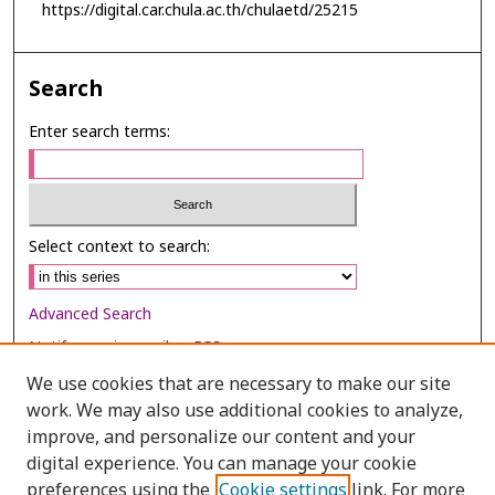
https://digital.car.chula.ac.th/chulaetd/25215
Search
Enter search terms:
Select context to search:
Advanced Search
Notify me via email or
RSS
We use cookies that are necessary to make our site
Browse
work. We may also use additional cookies to analyze,
Collections
improve, and personalize our content and your
digital experience. You can manage your cookie
Disciplines
preferences using the
Cookie settings
link. For more