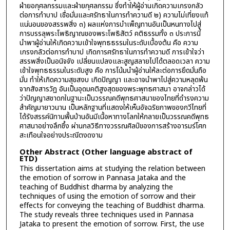
ฝ่ายอกุศลกรรมและฝ่ายกุศลกรรม ซึ่งทำให้ผู้อ่านเกิดความเกรงกลัว
ต่อการทำบาป เชื่อมั่นและศรัทธาในการทำความดี ๒) ความไม่เที่ยงแท้
แน่นอนของสรรพสิ่ง ๓) ผลแห่งการบำเพ็ญทานอันเป็นหนทางไปสู่
การบรรลุพระโพธิญาณของพระโพธิสัตว์ คติธรรมทั้ง ๓ ประการนี้
นำพาผู้อ่านให้เกิดความเข้าใจพุทธธรรมในระดับเบื้องต้น คือ ความ
เกรงกลัวต่อการทำบาป เกิดการศรัทธาในการทำความดี การเข้าใจว่า
สรรพสิ่งเป็นอนิจจัง เปลี่ยนแปลงและสูญสลายไปได้ตลอดเวลา ความ
เข้าใจพุทธธรรมในระดับสูง คือ การโน้มนำผู้อ่านให้ละต่อการยึดมั่นถือ
มั่น ทำให้เกิดความสุขสงบ เกิดปัญญา และอาจนำพาไปสู่ความหลุดพ้น
จากสังสารวัฏ อันเป็นอุดมคติสูงสุดของพระพุทธศาสนา อาจกล่าวได้
ว่าปัญญาสชาดกในฐานะเป็นวรรณคดีพุทธศาสนาของไทยที่ดำรงความ
สำคัญมายาวนาน เป็นหลักฐานที่แสดงให้เห็นอัจฉริยภาพของกวีไทยที่
ได้รังสรรค์นิทานพื้นบ้านอันมีเนื้อหาทางโลกให้กลายเป็นวรรณคดีพุทธ
ศาสนาอย่างลึกซึ้ง ผ่านกลวิธีทางวรรณศิลป์ของการสร้างอารมร์โศก
สะเทือนใจอย่างประณีตงดงาม
Other Abstract (Other language abstract of
ETD)
This dissertation aims at studying the relation between
the emotion of sorrow in Pannasa Jataka and the
teaching of Buddhist dharma by analyzing the
techniques of using the emotion of sorrow and their
effects for conveying the teaching of Buddhist dharma.
The study reveals three techniques used in Pannasa
Jataka to present the emotion of sorrow. First, the use