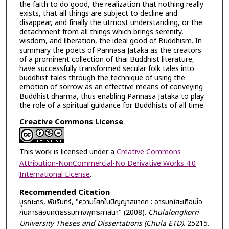
the faith to do good, the realization that nothing really
exists, that all things are subject to decline and
disappear, and finally the utmost understanding, or the
detachment from all things which brings serenity,
wisdom, and liberation, the ideal good of Buddhism. In
summary the poets of Pannasa Jataka as the creators
of a prominent collection of thai Buddhist literature,
have successfully transformed secular folk tales into
buddhist tales through the technique of using the
emotion of sorrow as an effective means of conveying
Buddhist dharma, thus enabling Pannasa Jataka to play
the role of a spiritual guidance for Buddhists of all time.
Creative Commons License
This work is licensed under a
Creative Commons
Attribution-NonCommercial-No Derivative Works 4.0
International License
.
Recommended Citation
บูรณะกร, พัชรินทร์, "ความโศกในปัญญาสชาดก : อารมณ์สะเทือนใจ
กับการสอนคติธรรมทางพุทธศาสนา" (2008).
Chulalongkorn
University Theses and Dissertations (Chula ETD)
. 25215.