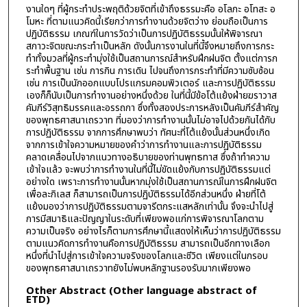
งานใดๆ ที่ผู้กระทำประพฤติด้วยจิตที่เข้าถึงธรรมะคือ อโลภะ อโทสะ อ
โมหะ ที่ตามแนวคิดนี้เรียกว่าการทำงานด้วยจิตว่าง ย่อมถือเป็นการ
ปฏิบัติธรรม เกณฑ์ในการวัดว่าเป็นการปฏิบัติธรรมนั้นให้พิจารณา
สภาวะจิตขณะกระทำเป็นหลัก ดังนั้นการงานในที่นี้จึงหมายถึงการกระ
ทำทั้งมวลที่ผู้กระทำมุ่งใช้เป็นสถานการณ์สำหรับฝึกฝนจิต ตั้งแต่การก
ระทำพื้นฐาน เช่น การกิน การเดิน ไปจนถึงการกระทำที่มีความซับซ้อน
เช่น การเป็นนักออกแบบโปรแกรมคอมพิวเตอร์ และการปฏิบัติธรรม
เองก็ก็นับเป็นการทำงานอย่างหนึ่งด้วย ในที่นี้มีข้อโต้แย้งฝ่ายฆราวาส
คัมภีร์วิสุทธิมรรคและอรรถกา ซึ่งทั้งสองประการหลังเป็นคัมภีร์สำคัญ
ของพุทธศาสนาเถรวาท ที่มองว่าการทำงานนั้นไม่อาจไปด้วยกันได้กับ
การปฏิบัติธรรม จากการศึกษาพบว่า ทัศนะที่โต้แย้งนั้นส่วนหนึ่งเกิด
จากการเข้าใจความหมายของคำว่าการทำงานและการปฏิบัติธรรม
คลาดเคลื่อนไปจากแนวทางอธิบายของท่านพุทธทาส ซึ่งถ้าทำความ
เข้าใจแล้ว จะพบว่าการทำงานในที่นี้ไม่ขัดแย้งกับการปฏิบัติธรรมแต่
อย่างใด เพราะการทำงานนั้นหากมุ่งใช้เป็นสถานการณ์ในการฝึกฝนจิต
เพื่อละกิเลส ก็สามารถเป็นการปฏิบัติธรรมได้อีกส่วนหนึ่ง ฝ่ายที่โต้
แย้งมองว่าการปฏิบัติธรรมตามจารีตกระแสหลักเท่านั้น จึงจะนำไปสู่
การมีสมาธิและปัญญาในระดับที่เพียงพอแก่การพิจารณาโลกตาม
ความเป็นจริง อย่างไรก็ตามการศึกษานี้แสดงให้เห็นว่าการปฏิบัติธรรม
ตามแนวคิดการทำงานคือการปฏิบัติธรรม สามารถเป็นอีกทางเลือก
หนึ่งที่นำไปสู่การเข้าใจความจริงของโลกและชีวิต เพียงแต่ในกรอบ
ของพุทธศาสนาเถรวาทยังไม่พบหลักฐานรองรับมากเพียงพอ
Other Abstract (Other language abstract of
ETD)