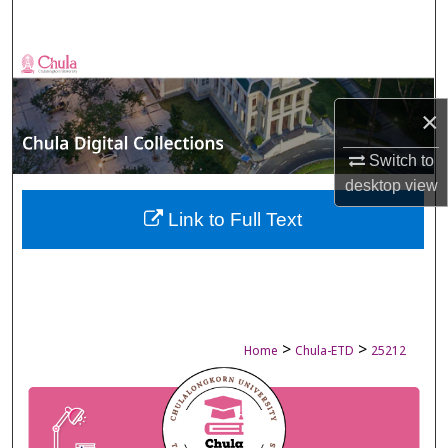
Search
Browse Collections
×
My Account
Switch to
About
desktop
view
Digital Commons Network™
Link to Full Text
>
>
Home
Chula-ETD
25212