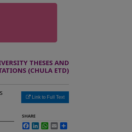
ERSITY THESES AND
TATIONS (CHULA ETD)
s
Link to Full Text
SHARE
Facebook
LinkedIn
WhatsApp
Email
Share