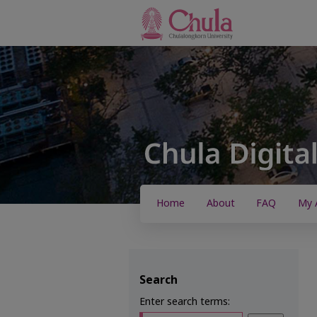
Home
About
FAQ
My 
Search
Enter search terms: