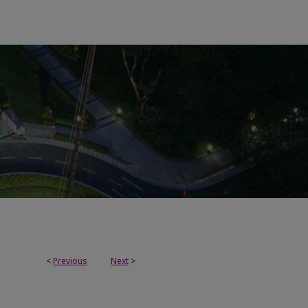
<
Previous
Next
>