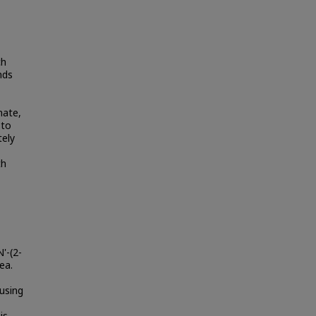
ch
nds
nate,
 to
tely
th
'-(2-
ea.
using