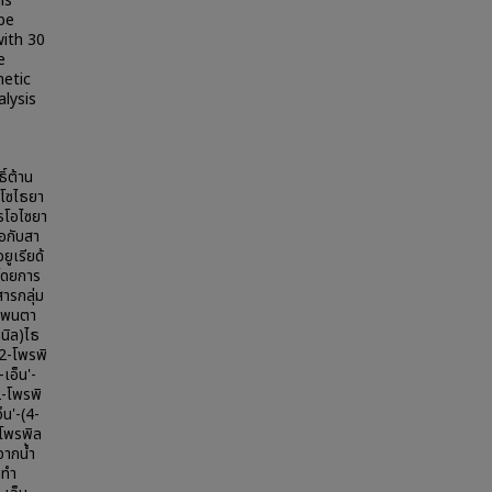
is
be
with 30
e
netic
lysis
ิ์ต้าน
ไอโซไธยา
ธโอไซยา
่อกับสา
ยูเรียด้
ยโดยการ
ารกลุ่ม
ิลเพนตา
นนิล)ไธ
(2-โพรพิ
เอ็น'-
2-โพรพิ
็น'-(4-
-โพรพิล
จากน้ำ
นทำ