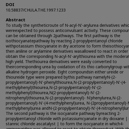
DOI
10.58837/CHULA.THE.1997.1233
Abstract
To study the syntheticroute of N-acyl-N'-arylurea derivatives whi
wereexpected to possess anticonvulsant activity. These compou
can be obtained through 2pathways. The first pathway is the
isothiocyanatepathway by reacting 2-propylpentanoyl chloride
withpotassium thiocyanate in dry acetone to form theisothiocya
then aniline or arylamine derivatives wasallowed to react in order
obtain the corresponding N-acyl-N'-arylthiourea with the modera
high yield. Thethiourea derivatives were easily converted to
theircorresponding urea by oxidation of its thio carbonylgroup wi
alkaline hydrogen peroxide. Eight compoundsin either ureide or
thioureide type were prepared bythis pathway namelyN-(2-
propylpentanoyl)-N'-phenylthiourea,N-(2-propylpentanoyl)-N'-(4-
methylphenyl)thiourea,N-(2-propylpentanoyl)-N'-(2-
methylphenyl)thiourea,N(2-propylpentanoyl)-N'-(2-
nitrophenyl)thiourea,N-(2-propylentanoyl)- N'phenylurea,N-(2-
propylpentanoyl)-N'-(4-methylphenyl)urea, N-(2propylpentanoyl)-N
methylphenyl)urea andN-(2-propylpentanoyl)-N'-(4-nitrophenyl)lur
The second pathway is the isocyanate pathway byreacting 2-
propylpentanoyl chloride with potassiumcyanate in dry dioxane | 
stannic chloride ascatalyst | to form the isocyanate in which4-