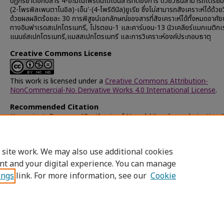
ปฏิกิริยาต่อกับสาร 4-อะมิโนไพริดีนได้เป็นสารที่ต้องการ ด้วยวิธีนี้สามารถเตรียม
(2-โพรพิลเพนตาโนอิล)-เอ็น'-(4-ไพริดินิล)ยูเรีย ซึ่งไม่สามารถสังเคราะห์ได้ด้วย
ด้วยผลผลิตร้อยละ 30 การพิสูจน์เอกลักษณ์ของสารที่สังเคราะห์ได้ทั้งหมดอาศัย
ทางอินฟาเรดสเปกโตรเมทรี, โปรตอน-1 และคาร์บอน-13 นิวเคลียร์แมกเนติกเ
แนนซ์สเปกโตรเมทรี,แมสสเปกโตรเมทรี และการวิเคราะห์องค์ประกอบธาตุ
Creative Commons License
This work is licensed under a
Creative Commons Attribution-
NonCommercial-No Derivative Works 4.0 International License
.
Recommended Citation
Hongwiset, Darunee, "Synthesis of N-acyl-N'-arylurea derivatives
(1997).
Chulalongkorn University Theses and Dissertations (Chu
ETD)
. 25170.
https://digital.car.chula.ac.th/chulaetd/25170
 site work. We may also use additional cookies
nt and your digital experience. You can manage
ings
link. For more information, see our
Cookie
Home
|
About
|
FAQ
|
My Account
|
Access
Privacy
Copyright