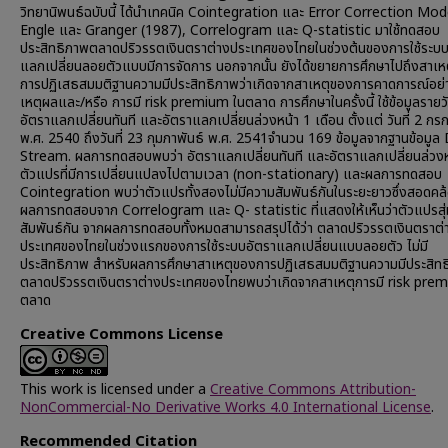
วิทยานิพนธ์ฉบับนี้ ได้นำเทคนิค Cointegration และ Error Correction Mod
Engle และ Granger (1987), Correlogram และ Q-statistic มาใช้ทดสอบ
ประสิทธิภาพตลาดปริวรรตเงินตราต่างประเทศของไทยในช่วงต้นของการใช้ระบบ
แลกเปลี่ยนลอยตัวแบบมีการจัดการ นอกจากนั้น ยังได้ขยายการศึกษาไปถึงสาเห
การปฏิเสธสมมติฐานความมีประสิทธิภาพว่าเกิดจากสาเหตุของการคาดการณ์อย่า
เหตุผลและ/หรือ การมี risk premium ในตลาด การศึกษาในครั้งนี้ ใช้ข้อมูลราย
อัตราแลกเปลี่ยนทันที และอัตราแลกเปลี่ยนล่วงหน้า 1 เดือน ตั้งแต่ วันที่ 2 ก
พ.ศ. 2540 ถึงวันที่ 23 กุมภาพันธ์ พ.ศ. 2541จำนวน 169 ข้อมูลจากฐานข้อมูล
Stream. ผลการทดสอบพบว่า อัตราแลกเปลี่ยนทันที และอัตราแลกเปลี่ยนล่วงหน
ตัวแปรที่มีการเปลี่ยนแปลงไปตามเวลา (non-stationary) และผลการทดสอบ
Cointegration พบว่าตัวแปรทั้งสองไม่มีความสัมพันธ์กันในระยะยาวซึ่งสอดคล
ผลการทดสอบจาก Correlogram และ Q- statistic ที่แสดงให้เห็นว่าตัวแปรสุ่
สัมพันธ์กัน จากผลการทดสอบทั้งหมดสามารถสรุปได้ว่า ตลาดปริวรรตเงินตราต่
ประเทศของไทยในช่วงแรกของการใช้ระบบอัตราแลกเปลี่ยนแบบลอยตัว ไม่มี
ประสิทธิภาพ สำหรับผลการศึกษาสาเหตุของการปฏิเสธสมมติฐานความมีประสิท
ตลาดปริวรรตเงินตราต่างประเทศของไทยพบว่าเกิดจากสาเหตุการมี risk pre
ตลาด
Creative Commons License
This work is licensed under a
Creative Commons Attribution-
NonCommercial-No Derivative Works 4.0 International License
.
Recommended Citation