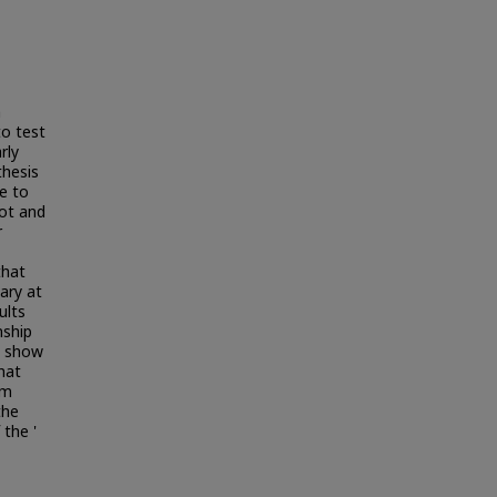
n
to test
rly
thesis
e to
pot and
r
that
ary at
ults
nship
, show
that
om
the
 the '