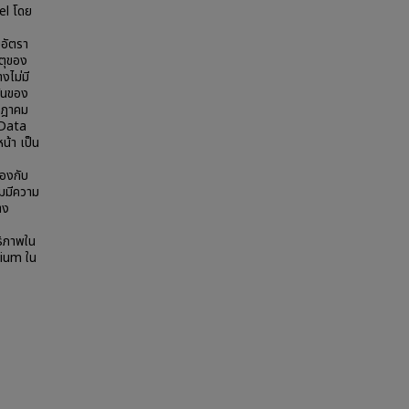
el โดย
อัตรา
ตุของ
งไม่มี
วันของ
รกฎาคม
 Data
้า เป็น
้องกับ
มมีความ
าง
ธิภาพใน
mium ใน