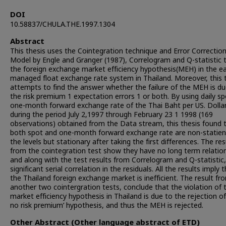
DOI
10.58837/CHULA.THE.1997.1304
Abstract
This thesis uses the Cointegration technique and Error Correctio
Model by Engle and Granger (1987), Correlogram and Q-statistic 
the foreign exchange market efficiency hypothesis(MEH) in the ea
managed float exchange rate system in Thailand. Moreover, this 
attempts to find the answer whether the failure of the MEH is du
the risk premium 1 expectation errors 1 or both. By using daily s
one-month forward exchange rate of the Thai Baht per US. Dolla
during the period July 2,1997 through February 23 1 1998 (169
observations) obtained from the Data stream, this thesis found 
both spot and one-month forward exchange rate are non-statien
the levels but stationary after taking the first differences. The res
from the cointegration test show they have no long term relatio
and along with the test results from Correlogram and Q-statistic
significant serial correlation in the residuals. All the results imply 
the Thailand foreign exchange market is inefficient. The result fr
another two cointergration tests, conclude that the violation of 
market efficiency hypothesis in Thailand is due to the rejection of
no risk premium’ hypothesis, and thus the MEH is rejected.
Other Abstract (Other language abstract of ETD)