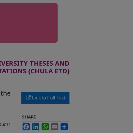
ERSITY THESES AND
TATIONS (CHULA ETD)
 the
Link to Full Text
SHARE
งินตรา
Facebook
LinkedIn
WhatsApp
Email
Share