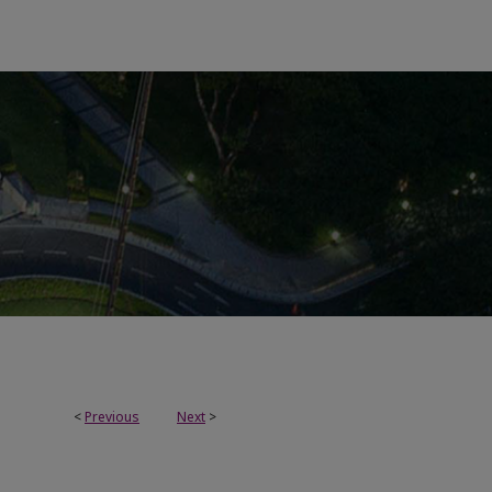
<
Previous
Next
>