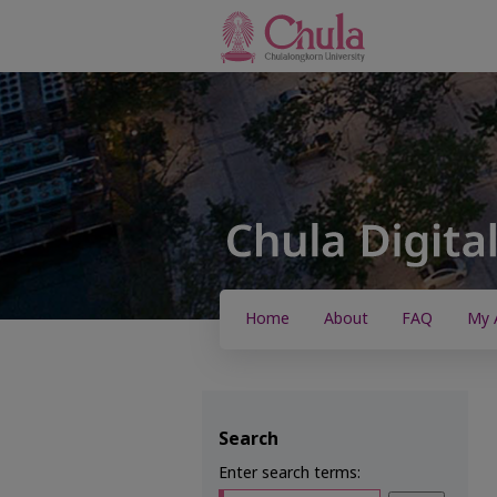
Home
About
FAQ
My 
Search
Enter search terms: