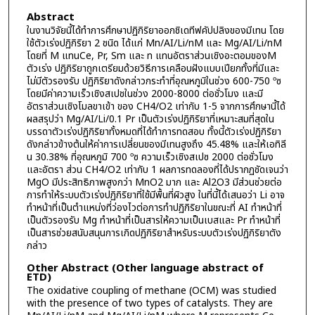
Abstract
ในงานวิจัยนี้ได้ทำการศึกษาปฏิกิริยาออกชิเดทีฟคัปปลิงของมีเทน โดย
ใช้ตัวเร่งปฏิกิริยา 2 ชนิด ได้แก่ Mn/AI/Li/nM และ Mg/AI/Li/nM
โดยที่ M แทนCe, Pr, Sm และ ท แทนอัตราส่วนเชิงอะตอมของM
ตัวเร่ง ปฏิกิริยาถูกเตรียมด้วยวิธีการเคลือบฝังแบบเปียกทั้งที่มีและ
ไม่มีตัวรองรับ ปฏิกิริยาดังกล่าวกระทำที่อุณหภูมิในช่วง 600-750 ºซ
โดยมีค่าความเร็วเชิงสเปชในช่วง 2000-8000 ต่อชั่วโมง และมี
อัตราส่วนเชิงโมลขาเข้า ของ CH4/O2 เท่ากับ 1-5 จากการศึกษานี้ได้
ผลสรุปว่า Mg/AI/Li/0.1 Pr เป็นตัวเร่งปฏิกิริยาที่เหมาะสมที่สุดใน
บรรดาตัวเร่งปฏิกิริยาทั้งหมดที่ได้ทำการทดสอบ ทั้งนี้ตัวเร่งปฏิกิริยา
ดังกล่าวข้างต้นให้ค่าการเปลี่ยนของมีเทนสูงถึง 45.48% และให้เอทิลี
น 30.38% ที่อุณหภูมิ 700 ºซ ความเร็วเชิงสเปซ 2000 ต่อชั่วโมง
และอัตรา ส่วน CH4/O2 เท่ากับ 1 ผลการทดลองที่ได้ปรากฏชัดเจนว่า
MgO มีประสิทธิภาพสูงกว่า MnO2 มาก และ Al2O3 มีส่วนช่วยต่อ
การทำให้ระบบตัวเร่งปฏิกิริยาที่ใช้มีพื้นที่ผิวสูง ในที่นี้ได้เสนอว่า Li อาจ
ทำหน้าที่เป็นตำแหน่งที่ว่องไวต่อการทำปฏิกิริยาในขณะที่ AI ทำหน้าที่
เป็นตัวรองรับ Mg ทำหน้าที่เป็นสารให้ความเป็นเบสและ Pr ทำหน้าที่
เป็นสารช่วยสนับสนุนการเกิดปฏิกิริยาสำหรับระบบตัวเร่งปฏิกิริยาตัง
กล่าว
Other Abstract (Other language abstract of
ETD)
The oxidative coupling of methane (OCM) was studied
with the presence of two types of catalysts. They are