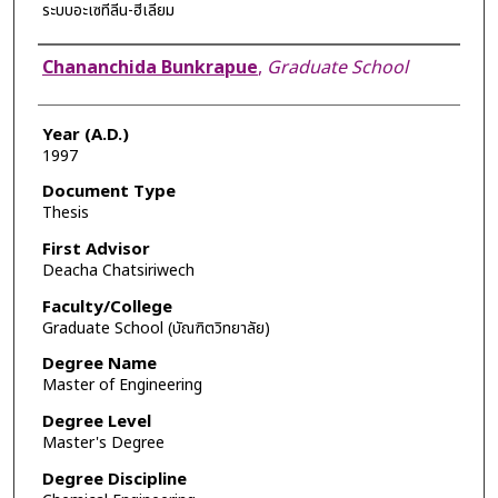
ระบบอะเซทีลีน-ฮีเลียม
Author
Chananchida Bunkrapue
,
Graduate School
Year (A.D.)
1997
Document Type
Thesis
First Advisor
Deacha Chatsiriwech
Faculty/College
Graduate School (บัณฑิตวิทยาลัย)
Degree Name
Master of Engineering
Degree Level
Master's Degree
Degree Discipline