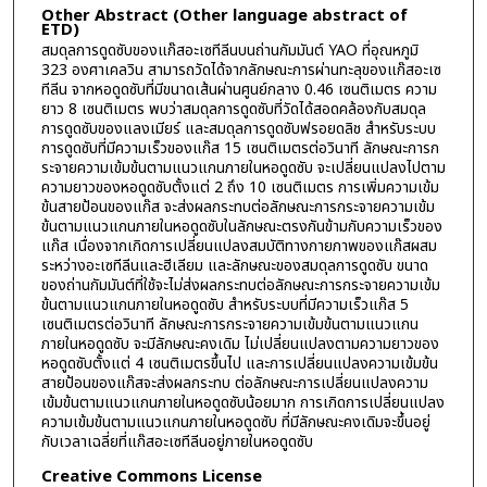
Other Abstract (Other language abstract of
ETD)
สมดุลการดูดซับของแก๊สอะเซทีลีนบนถ่านกัมมันต์ YAO ที่อุณหภูมิ
323 องศาเคลวิน สามารถวัดได้จากลักษณะการผ่านทะลุของแก๊สอะเซ
ทีลีน จากหอดูดซับที่มีขนาดเส้นผ่านศูนย์กลาง 0.46 เซนติเมตร ความ
ยาว 8 เซนติเมตร พบว่าสมดุลการดูดซับที่วัดได้สอดคล้องกับสมดุล
การดูดซับของแลงเมียร์ และสมดุลการดูดซับฟรอยดลิช สำหรับระบบ
การดูดซับที่มีความเร็วของแก๊ส 15 เซนติเมตรต่อวินาที ลักษณะการก
ระจายความเข้มข้นตามแนวแกนภายในหอดูดซับ จะเปลี่ยนแปลงไปตาม
ความยาวของหอดูดซับตั้งแต่ 2 ถึง 10 เซนติเมตร การเพิ่มความเข้ม
ข้นสายป้อนของแก๊ส จะส่งผลกระทบต่อลักษณะการกระจายความเข้ม
ข้นตามแนวแกนภายในหอดูดซับในลักษณะตรงกันข้ามกับความเร็วของ
แก๊ส เนื่องจากเกิดการเปลี่ยนแปลงสมบัติทางกายภาพของแก๊สผสม
ระหว่างอะเซทีลีนและฮีเลียม และลักษณะของสมดุลการดูดซับ ขนาด
ของถ่านกัมมันต์ที่ใช้จะไม่ส่งผลกระทบต่อลักษณะการกระจายความเข้ม
ข้นตามแนวแกนภายในหอดูดซับ สำหรับระบบที่มีความเร็วแก๊ส 5
เซนติเมตรต่อวินาที ลักษณะการกระจายความเข้มข้นตามแนวแกน
ภายในหอดูดซับ จะมีลักษณะคงเดิม ไม่เปลี่ยนแปลงตามความยาวของ
หอดูดซับตั้งแต่ 4 เซนติเมตรขึ้นไป และการเปลี่ยนแปลงความเข้มข้น
สายป้อนของแก๊สจะส่งผลกระทบ ต่อลักษณะการเปลี่ยนแปลงความ
เข้มข้นตามแนวแกนภายในหอดูดซับน้อยมาก การเกิดการเปลี่ยนแปลง
ความเข้มข้นตามแนวแกนภายในหอดูดซับ ที่มีลักษณะคงเดิมจะขึ้นอยู่
กับเวลาเฉลี่ยที่แก๊สอะเซทีลีนอยู่ภายในหอดูดซับ
Creative Commons License