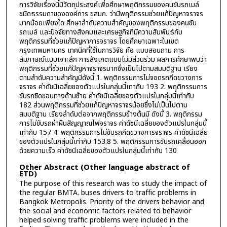
การวิจัยเรื่องนี้มีวัตถุประสงค์เพี่อศึกษาพฤติกรรมของคนขับรถเมล์
ชนิดธรรมดาขององค์การ ขสมก. ว่ามีพฤติกรรมช่วยแก้ปัญหาจราจร
มากน้อยเพียงใด ศึกษาลำดับความสำคัญของพฤติกรรมของคนขับ
รถเมล์ และปัจจัยทางสังคมและเศรษฐกิจที่มีความสัมพันธ์กับ
พฤติกรรมที่ช่วยแก้ปัญหาการจราจร โดยศึกษาเฉพาะในเขต
กรุงเทพมหานคร เทคนิคที่ใช้ในการวิจัย คือ แบบสอบถาม การ
สัมภาษณ์แบบเจาะลึก การสังเกตแบบไม่มีส่วนร่วม ผลการศึกษาพบว่า
พฤติกรรมที่ช่วยแก้ปัญหาจราจรมากซึ่งเป็นไปตามสมมติฐาน เรียง
ตามสำดับความสำคัญมีดังนี้ 1. พฤติกรรมการไม่จอดรถกีดขวางการ
จราจร ค่าดัชนีเฉลี่ยของตัวแปรในกลุ่มนี้เทากับ 193 2. พฤติกรรมการ
ขับรถชิดขอบทางด้านซ้าย ค่าดัชนีเฉลี่ยของตัวแปรในกลุ่มนี้เท่ากับ
182 ส่วนพฤติกรรมที่ช่วยแก้ปัญหาจราจรน้อยซึ่งไม่เป็นไปตาม
สมมติฐาน เรียงลำดับต่อจากพฤติกรรมข้างต้นมี ดังนี้ 3. พฤติกรรม
การไม่ขับรถฝ่าฝืนสัญญาณไฟจราจร ค่าดัชนีเฉลี่ยของตัวแปรในกลุ่มนี้
เท่ากับ 157 4. พฤติกรรมการไม่ขับรถกีดขวางการจราจร ค่าดัชนีเฉลี่ย
ของตัวแปรในกลุ่มนี้เท่ากับ 153.8 5. พฤติกรรมการขับรถเคลื่อนออก
ด้วยความเร็ว ค่าดัชนีเฉลี่ยของตัวแปรในกลุ่มนี้เท่ากับ 130
Other Abstract (Other language abstract of
ETD)
The purpose of this research was to study the impact of
the regular BMTA. buses drivers to traffic problems in
Bangkok Metropolis. Priority of the drivers behavior and
the social and economic factors related to behavior
helped solving traffic problems were included in the