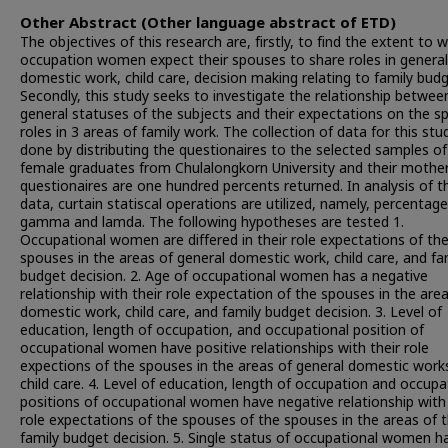
Other Abstract (Other language abstract of ETD)
The objectives of this research are, firstly, to find the extent to 
occupation women expect their spouses to share roles in general
domestic work, child care, decision making relating to family budg
Secondly, this study seeks to investigate the relationship betwee
general statuses of the subjects and their expectations on the s
roles in 3 areas of family work. The collection of data for this stud
done by distributing the questionaires to the selected samples o
female graduates from Chulalongkorn University and their mothe
questionaires are one hundred percents returned. In analysis of t
data, curtain statiscal operations are utilized, namely, percentage
gamma and lamda. The following hypotheses are tested 1.
Occupational women are differed in their role expectations of the
spouses in the areas of general domestic work, child care, and fa
budget decision. 2. Age of occupational women has a negative
relationship with their role expectation of the spouses in the are
domestic work, child care, and family budget decision. 3. Level of
education, length of occupation, and occupational position of
occupational women have positive relationships with their role
expections of the spouses in the areas of general domestic work
child care. 4. Level of education, length of occupation and occupa
positions of occupational women have negative relationship with 
role expectations of the spouses of the spouses in the areas of 
family budget decision. 5. Single status of occupational women h