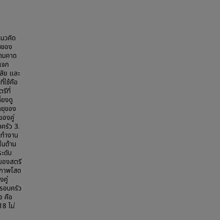
แนวคิด
ินของ
วามคาด
ีแจก
ลัย และ
่ใช้คือ
รีที่
้ยงดู
ายุของ
องคู่
ครัว 3.
ี่ทำงาน
ในด้าน
ระดับ
งของสตรี
นภาพโสด
คู่
ครอบครัว
อ คือ
18 ไม่