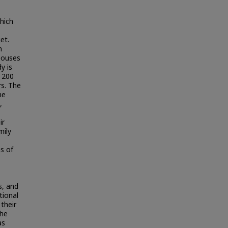
which
et.
n
pouses
y is
f 200
rs. The
he
,
ir
mily
as of
s, and
tional
their
the
as