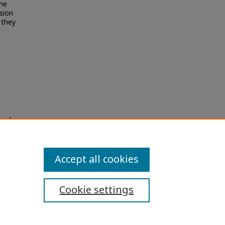
the
sion
 they
งคู่
s
Accept all cookies
Cookie settings
ibility Statement