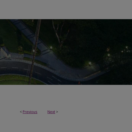
<
Previous
Next
>