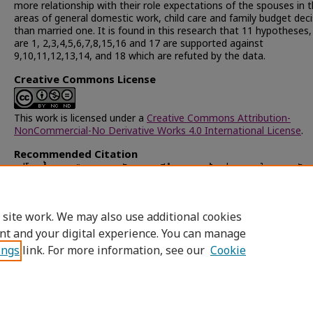
more relationship with their role expectations of the spouses in 
areas of general domestic work, child care and family budget deci
than married one. It is found in this research that 11 hypotheses,
are 1, 2,3,4,5,6,7,8,15,16 and 17 are supported against
9,10,11,12,13,14, and 18 which are refuted by the data.
Creative Commons License
This work is licensed under a
Creative Commons Attribution-
NonCommercial-No Derivative Works 4.0 International License
.
Recommended Citation
อยู่โต, น้ำเพชร, "ความคาดหวังของสตรีทำงานนอกบ้านต่อบทบาทในครอบครัวขอ
สมรส" (1996).
Chulalongkorn University Theses and Dissertation
(Chula ETD)
. 24910.
https://digital.car.chula.ac.th/chulaetd/24910
 site work. We may also use additional cookies
nt and your digital experience. You can manage
ings
link. For more information, see our
Cookie
Home
|
About
|
FAQ
|
My Account
|
Access
Privacy
Copyright