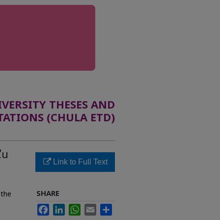
ERSITY THESES AND
TATIONS (CHULA ETD)
ใน
Link to Full Text
SHARE
 the
Facebook
LinkedIn
WhatsApp
Email
Share