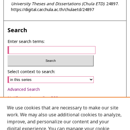
University Theses and Dissertations (Chula ETD)
. 24897.
https://digital.car.chula.ac.th/chulaetd/24897
Search
Enter search terms:
Select context to search:
Advanced Search
Notify me via email or
RSS
We use cookies that are necessary to make our site
Browse
work. We may also use additional cookies to analyze,
Collections
improve, and personalize our content and your
digital experience. You can manage your cookie
Disciplines