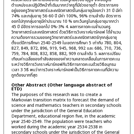
ตำแหน่งและปฏิบัติหน้าที่เดิมมากกว่าครูที่มีช่วงอายุต่ำ อัตราการคง
อยู่ของครูวิทยาศาสตร์และคณิตศาสตร์ในกลุ่มอายุน้อยกว่า 31 ปี มีค่า
74% และกลุ่มอายุ 56-60 ปี มีค่า 100%, 96% ตามลำดับ อัตราการ
ออกไปทุกกลุ่มอายุมีค่าประมาณ 10 % ยกเว้นครูในกลุ่มอายุมากกว่า
45 ปี มีอัตราการออกไป 0%-3% 4. ผลการคาดคะเนจำนวนครู
วิทยาศาสตร์และคณิตศาสตร์ ด้วยวิธีการวิเคราะห์มาร์คอฟ ได้จำนวน
ความต้องการรวมของครูวิทยาศาสตร์และคณิตศาสตร์ทุกกลุ่มอายุ
ตั้งแต่ปีการศึกษา 2540-2549 ในเขตการศึกษา 5 เท่ากับ 780, 804,
827, 849, 872, 896, 919, 945, 968, 992 และ 686, 710, 736,
759, 784, 808, 832, 858, 882, 909 ตามลำดับ 5. ผลการเปรียบ
เทียบค่าเฉลี่ยของกำลังสองของค่าความคลาดเคลื่อนในการคาดคะเน
ระหว่างวิธีการวิเคราะห์มาร์คอฟกับวิธีการคาดคะเนด้วยวิธีอนุกรม
เวลา 3 วิธี พบว่าการวิเคราะห์มาร์คอฟเป็นวิธีการคาดคะเนที่มีความ
ถูกต้องมากที่สุด
Other Abstract (Other language abstract of
ETD)
The purposes of this research was to create a
Markovian transition matrix to forecast the demand of
science and mathematics teachers in secondary schools
under the jurisdiction of the General Education
Department, educational region five, in the academic
year 2540-2549. The population were teachers who
worked during the academic year 2534-2538 in
secondary schools under the jurisdiction of the General