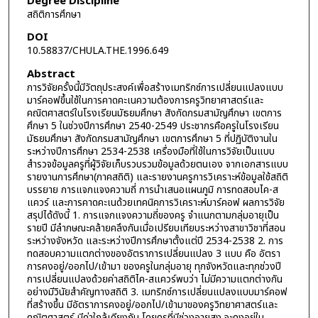
Degree Discipline
สถิติการศึกษา
DOI
10.58837/CHULA.THE.1996.649
Abstract
การวิจัยครั้งนี้มีวัตถุประสงค์เพื่อสร้างเมทริกซ์การเปลี่ยนแปลงแบบ
มาร์คอฟขึ้นใช้ในการคาดคะเนความต้องการครูวิทยาศาสตร์และ
คณิตศาสตร์ในโรงเรียนมัธยมศึกษา สังกัดกรมสามัญศึกษา เขตการ
ศึกษา 5 ในช่วงปีการศึกษา 2540-2549 ประชากรคือครูในโรงเรียน
มัธยมศึกษา สังกัดกรมสามัญศึกษา เขตการศึกษา 5 ที่ปฏิบัติงานใน
ระหว่างปีการศึกษา 2534-2538 เครื่องมือที่ใช้ในการวิจัยเป็นแบบ
สำรวจข้อมูลครูที่ผู้วิจัยเก็บรวบรวมข้อมูลด้วยตนเอง จากเอกสารแบบ
รายงานการศึกษา(ภาคสถิติ) และรายงานครูการวิเคราะห์ข้อมูลใช้สถิติ
บรรยาย การแจกแจงความถี่ การนำเสนอแผนภูมิ การทดสอบไค-ส
แควร์ และการคาดคะเนด้วยเทคนิคการวิเคราะห์มาร์คอฟ ผลการวิจัย
สรุปได้ดังนี้ 1. การแจกแจงความถี่ของครู จำแนกตามกลุ่มอายุเป็น
รายปี มีลำกษณะคล้ายคลึงกันเมื่อเปรียบเทียบระหว่างสาขาวิชาที่สอน
ระหว่างจังหวัด และระหว่างปีการศึกษาตั้งแต่ปี 2534-2538 2. การ
ทดสอบความแตกต่างของอัตราการเปลี่ยนแปลง 3 แบบ คือ อัตรา
การคงอยู่/ออกไป/เข้ามา ของครูในกลุ่มอายุ ทุกจังหวัดและทุกช่วงปี
การเปลี่ยนแปลงด้วยค่าสถิติไค-สแควร์พบว่า ไม่มีความแตกต่างกัน
อย่างมีวินัยสำคัญทางสถิติ 3. เมทริกซ์การเปลี่ยนแปลงแบบมาร์คอฟ
ที่สร้างขึ้น มีอัตราการคงอยู่/ออกไป/เข้ามาของครูวิทยาศาสตร์และ
คณิตศาสตร์ มีค่าใกล้เคียงกัน โดยครูที่มีช่วงอายุสูง จะคงอยู่ใน