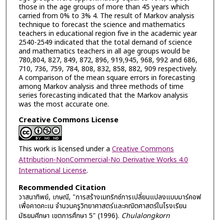
those in the age groups of more than 45 years which
carried from 0% to 3% 4. The result of Markov analysis
technique to forecast the science and mathematics
teachers in educational region five in the academic year
2540-2549 indicated that the total demand of science
and mathematics teachers in all age groups would be
780,804, 827, 849, 872, 896, 919,945, 968, 992 and 686,
710, 736, 759, 784, 808, 832, 858, 882, 909 respectively.
A comparison of the mean square errors in forecasting
among Markov analysis and three methods of time
series forecasting indicated that the Markov analysis
was the most accurate one.
Creative Commons License
This work is licensed under a
Creative Commons
Attribution-NonCommercial-No Derivative Works 4.0
International License
.
Recommended Citation
วาสนาทิพย์, เกษณี, "การสร้างเมทริกซ์การเปลี่ยนแปลงแบบมาร์คอฟ
เพื่อคาดคะเน จำนวนครูวิทยาศาสตร์และคณิตศาสตร์ในโรงเรียน
มัธยมศีกษา เขตการศึกษา 5" (1996).
Chulalongkorn