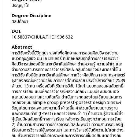
ปริญญาโท
Degree Discipline
ศิลปศึกษา
DOI
10.58837/CHULA.THE.1996.632
Abstract
การวิจัยครั้งนี้มีวัตถุประสงค์เพื่อศึกษาผลการสอนศิลปวิจารณ์ตาม
แนวทฤษฎีของ ยีน เอ มิทเลอร์ ที่มีต่อผลสัมฤทธิ์ทางการเรียนวิชา
ศิลปวิจารณ์ของนิสิตสาขาวิชาศิลปศึกษา ด้านความรู้ ความเข้าใจ และ
ด้านความสามารถทางการวิจารณ์ศิลปะ กลุ่มตัวอย่างประชากรที่ใช้ใน
การวิจัย คือนิสิตสาขาวิชาศิลปศึกษา ภาควิชาศิลปศึกษา คณะครุศาสตร์
จุฬาลงกรณ์มหาวิทยาลัย ภาคการศึกษาปลาย ประจำปีการศึกษา 2539
จำนวน 13 คน เครื่องมือที่ใช้ในการวิจัย ได้แก่ แบบทดสอบผลสัมฤทธิ์
ทางการเรียน แบบฝึกการวิจารณ์ผลงานศิลปะ แบบประเมินตนเอง
และแบบสอบถามความคิดเห็น ดำเนินการทดลองโดยใช้แบบแผนการ
ทดลองแบบ Simple group pretest-postest design วิเคราะห์
ข้อมูลโดยการแจกแจงความถี่ ค่าเฉลี่ย ค่าส่วนเบี่ยงเบนมาตรฐาน
และทดสอบค่าที (t-test) ผลการวิจัยพบว่า 1) ด้านความรู้ความเข้าใจ
ผู้เรียนมีผลสัมฤทธิ์ทางการเรียน หลังการเรียนสูงกว่าก่อนการเรียน
2) ด้านความสามารถทางการวิจารณ์ศิลปะ พบว่า ความสามารถของผู้
เรียนในการวิจารณ์ขั้นพรรณนา และการวิจารณ์ขั้นตีความไม่แตกต่าง
กัน ส่วนการวิจารณ์ขั้นวิเคราะห์และการวิจารณ์ขั้นตัดสินแตกต่างกัน