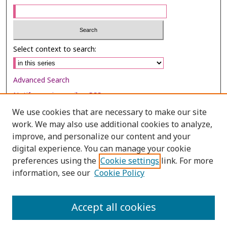
Select context to search:
Advanced Search
Notify me via email or
RSS
We use cookies that are necessary to make our site
Browse
work. We may also use additional cookies to analyze,
Collections
improve, and personalize our content and your
digital experience. You can manage your cookie
Disciplines
preferences using the
Cookie settings
link. For more
Authors
information, see our
Cookie Policy
Author Corner
Author FAQ
Accept all cookies