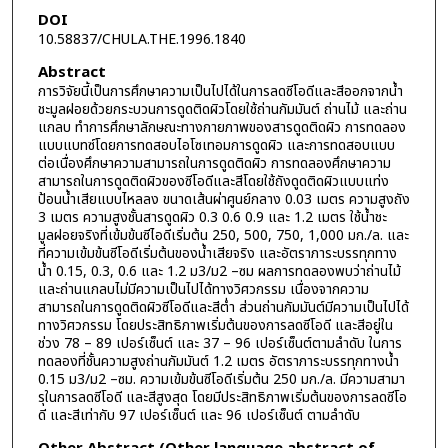
DOI
10.58837/CHULA.THE.1996.1840
Abstract
การวิจัยนี้เป็นการศึกษาความเป็นไปได้ในการลดซีโอดีและสีออกจากน้ำ
ชะมูลฝอยด้วยกระบวนการดูดติดผิวโดยใช้ถ่านกัมมันต์ ถ่านไม้ และถ่าน
แกลบ ทำการศึกษาลักษณะทางกายภาพของสารดูดติดผิว การทดลอง
แบบแบทซ์โดยการทดสอบไอโซเทอมการดูดผิว และการทดสอบแบบ
ต่อเนื่องศึกษาความสามารถในการดูดติดผิว การทดลองศึกษาความ
สามารถในการดูดติดผิวของซีโอดีและสีโดยใช้ถังดูดติดผิวแบบแท่ง
ป้อนน้ำเสียแบบไหลลง ขนาดเส้นผ่าศูนย์กลาง 0.03 เมตร ความสูงถัง
3 เมตร ความสูงชั้นสารดูดผิว 0.3 0.6 0.9 และ 1.2 เมตร ใช้น้ำชะ
มูลฝอยจริงที่เข้มข้นซีไอดีเริ่มต้น 250, 500, 750, 1,000 มก./ล. และ
ที่ความเข้มข้นซีโอดีเริ่มต้นของน้ำเสียจริง และอัตราภาระบรรทุกทาง
น้ำ 0.15, 0.3, 0.6 และ 1.2 ม3/ม2 –ซม ผลการทดลองพบว่าถ่านไม้
และถ่านแกลบไม่มีความเป็นไปได้ทางวิศวกรรม เนื่องจากความ
สามารถในการดูดติดผิวซีโอดีและสีต่ำ ส่วนถ่านกัมมันต์มีความเป็นไปได้
ทางวิศวกรรม โดยประสิทธิภาพเริ่มต้นของการลดซีโอดี และสีอยู่ใน
ช่วง 78 – 89 เปอร์เซ็นต์ และ 37 – 96 เปอร์เซ็นต์ตามลำดับ ในการ
ทดลองที่ชั้นความสูงถ่านกัมมันต์ 1.2 เมตร อัตราภาระบรรทุกทางน้ำ
0.15 ม3/ม2 –ซม. ความเข้มข้นซีโอดีเริ่มต้น 250 มก./ล. มีความสามา
รุในการลดซีโอดี และสีสูงสุด โดยมีประสิทธิภาพเริ่มต้นของการลดซีโอ
ดี และสีเท่ากับ 97 เปอร์เซ็นต์ และ 96 เปอร์เซ็นต์ ตามลำดับ