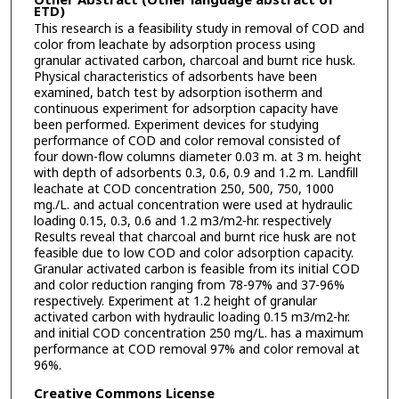
Other Abstract (Other language abstract of
ETD)
This research is a feasibility study in removal of COD and
color from leachate by adsorption process using
granular activated carbon, charcoal and burnt rice husk.
Physical characteristics of adsorbents have been
examined, batch test by adsorption isotherm and
continuous experiment for adsorption capacity have
been performed. Experiment devices for studying
performance of COD and color removal consisted of
four down-flow columns diameter 0.03 m. at 3 m. height
with depth of adsorbents 0.3, 0.6, 0.9 and 1.2 m. Landfill
leachate at COD concentration 250, 500, 750, 1000
mg./L. and actual concentration were used at hydraulic
loading 0.15, 0.3, 0.6 and 1.2 m3/m2-hr. respectively
Results reveal that charcoal and burnt rice husk are not
feasible due to low COD and color adsorption capacity.
Granular activated carbon is feasible from its initial COD
and color reduction ranging from 78-97% and 37-96%
respectively. Experiment at 1.2 height of granular
activated carbon with hydraulic loading 0.15 m3/m2-hr.
and initial COD concentration 250 mg/L. has a maximum
performance at COD removal 97% and color removal at
96%.
Creative Commons License