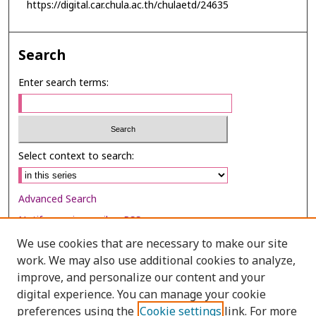
https://digital.car.chula.ac.th/chulaetd/24635
Search
Enter search terms:
Select context to search:
Advanced Search
Notify me via email or
RSS
We use cookies that are necessary to make our site
Browse
work. We may also use additional cookies to analyze,
Collections
improve, and personalize our content and your
digital experience. You can manage your cookie
Disciplines
preferences using the
Cookie settings
link. For more