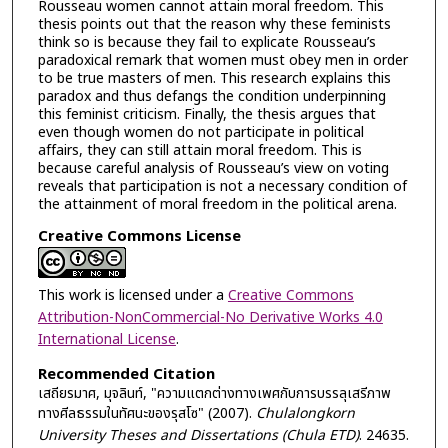
Rousseau women cannot attain moral freedom. This
thesis points out that the reason why these feminists
think so is because they fail to explicate Rousseau’s
paradoxical remark that women must obey men in order
to be true masters of men. This research explains this
paradox and thus defangs the condition underpinning
this feminist criticism. Finally, the thesis argues that
even though women do not participate in political
affairs, they can still attain moral freedom. This is
because careful analysis of Rousseau’s view on voting
reveals that participation is not a necessary condition of
the attainment of moral freedom in the political arena.
Creative Commons License
This work is licensed under a
Creative Commons
Attribution-NonCommercial-No Derivative Works 4.0
International License
.
Recommended Citation
เสถียรมาศ, มุจลินท์, "ความแตกต่างทางเพศกับการบรรลุเสรีภาพ
ทางศีลธรรมในทัศนะของรุสโซ" (2007).
Chulalongkorn
University Theses and Dissertations (Chula ETD)
. 24635.