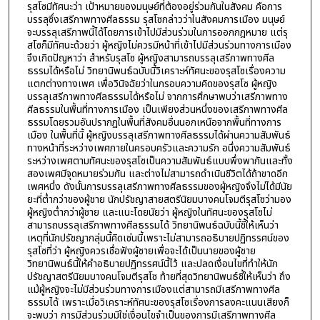
รุสโซมีทัศนะว่า เป้าหมายของมนุษย์ที่ต้องอยู่ร่วมกันในสังคม คือการ
บรรลุซึ่งเสรีภาพทางศีลธรรม รุสโซกล่าวว่าในสังคมการเมือง มนุษย์
จะบรรลุเสรีภาพนี้ได้โดยการเข้าไปมีส่วนร่วมในการออกกฎหมาย แต่รุ
สโซก็มีทัศนะด้วยว่า ผู้หญิงไม่ควรมีหน้าที่เข้าไปมีส่วนร่วมทางการเมือง
จึงเกิดปัญหาว่า สำหรับรุสโซ ผู้หญิงสามารถบรรลุเสรีภาพทางศีล
ธรรมได้หรือไม่ วิทยานิพนธ์ฉบับนี้วิเคราะห์ทัศนะของรุสโซเรื่องความ
แตกต่างทางเพศ เพื่อวินิจฉัยว่าในกรอบความคิดของรุสโซ ผู้หญิง
บรรลุเสรีภาพทางศีลธรรมได้หรือไม่ จากการศึกษาพบว่าเสรีภาพทาง
ศีลธรรมในพื้นที่ทางการเมือง เป็นเพียงส่วนหนึ่งของเสรีภาพทางศีล
ธรรมโดยรวมอันปรากฏในพื้นที่สังคมอื่นนอกเหนือจากพื้นที่ทางการ
เมือง ในพื้นที่นี้ ผู้หญิงบรรลุเสรีภาพทางศีลธรรมได้ผ่านความสัมพันธ์
ทางหน้าที่ระหว่างเพศภายในครอบครัวและความรัก อนึ่งความสัมพันธ์
ระหว่างเพศตามทัศนะของรุสโซเป็นความสัมพันธ์แบบพึ่งพากันและทั้ง
สองเพศมีจุดหมายร่วมกัน และต่างไม่สามารถดำเนินชีวิตได้ถ้าขาดอีก
เพศหนึ่ง ดังนั้นการบรรลุเสรีภาพทางศีลธรรมของผู้หญิงจึงไม่ได้มีนัย
ยะที่ต่ำกว่าของผู้ชาย นักปรัชญาสายสตรีนิยมบางคนโจมตีรุสโซว่ามอง
ผู้หญิงต่ำกว่าผู้ชาย และแนะโดยนัยว่า ผู้หญิงในทัศนะของรุสโซไม่
สามารถบรรลุเสรีภาพทางศีลธรรมได้ วิทยานิพนธ์ฉบับนี้ชี้ให้เห็นว่า
เหตุที่นักปรัชญากลุ่มนี้คิดเช่นนี้เพราะไม่สามารถอธิบายปฏิทรรศน์ของ
รุสโซที่ว่า ผู้หญิงควรเชื่อฟังผู้ชายเพื่อจะได้เป็นนายของผู้ชาย
วิทยานิพนธ์นี้ให้คำอธิบายปฏิทรรศน์นี้ไว้ และปลดเงื่อนไขที่ทำให้นัก
ปรัชญาสตรีนิยมบางคนโจมตีรุสโซ ท้ายที่สุดวิทยานิพนธ์ชี้ให้เห็นว่า ถึง
แม้ผู้หญิงจะไม่มีส่วนร่วมทางการเมืองแต่สามารถมีเสรีภาพทางศีล
ธรรมได้ เพราะเมื่อวิเคราะห์ทัศนะของรุสโซเรื่องการลงคะแนนเสียงก็
จะพบว่า การมีส่วนร่วมมิใช่เงื่อนไขจำเป็นของการมีเสรีภาพทางศีล