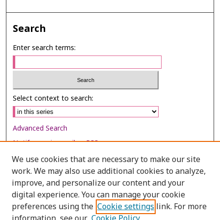
Search
Enter search terms:
Select context to search:
Advanced Search
Notify me via email or
RSS
We use cookies that are necessary to make our site
Browse
work. We may also use additional cookies to analyze,
improve, and personalize our content and your
Collections
digital experience. You can manage your cookie
Disciplines
preferences using the
Cookie settings
link. For more
Authors
information, see our
Cookie Policy