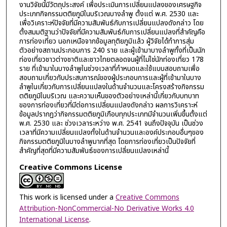
งานวิจัยนี้มีวัตถุประสงค์ เพื่อประเมินการเปลี่ยนแปลงของเศรษฐกิจ
ประเภทกิจกรรมตติยภูมิในบริเวณบางลำพู ตั้งแต่ พ.ศ. 2530 และ
เพื่อวิเคราะห์ปัจจัยที่มีความสัมพันธ์กับการเปลี่ยนแปลงดังกล่าว โดย
ตั้งสมมติฐานว่าปัจจัยที่มีความสัมพันธ์กับการเปลี่ยนแปลงที่สำคัญคือ
การท่องเที่ยว นอกเหนือจากข้อมูลทุติยภูมิแล้ว ผู้วิจัยได้ทำการสุ่ม
ตัวอย่างสถานประกอบการ 240 ราย และผู้เข้ามาบางลำพูทั้งที่เป็นนัก
ท่องเที่ยวชาวต่างชาติและชาวไทยตลอดจนผู้ที่ไม่ใช่นักท่องเที่ยว 178
ราย ที่เข้ามาในบางลำพูในช่วงเวลาที่กำหนดและใช้แบบสอบถามเพื่อ
สอบถามเกี่ยวกับประสบการณ์ของผู้ประกอบการและผู้ที่เข้ามาในบาง
ลำพูในเกี่ยวกับการเปลี่ยนแปลงในด้านจำนวนและโครงสร้างกิจกรรม
ตติยภูมิในบริเวณ และความเห็นของตัวอย่างเหล่านี้เกี่ยวกับบทบาท
ของการท่องเที่ยวที่มีต่อการเปลี่ยนแปลงดังกล่าว ผลการวิเคราะห์
ข้อมูลปรากฏว่ากิจกรรมตติยภูมิเกือบทุกประเภทมีจำนวนเพิ่มขึ้นตั้งแต่
พ.ศ. 2530 และ ช่วงเวลาระหว่าง พ.ศ. 2541 จนถึงปัจจุบัน เป็นช่วง
เวลาที่มีความเปลี่ยนแปลงทั้งในด้านจำนวนและองค์ประกอบอื่นๆของ
กิจกรรมตติยภูมิในบางลำพูมากที่สุด โดยการท่องเที่ยวเป็นปัจจัยที่
สำคัญที่สุดที่มีความสัมพันธ์ของการเปลี่ยนแปลงเหล่านี้
Creative Commons License
This work is licensed under a
Creative Commons
Attribution-NonCommercial-No Derivative Works 4.0
International License
.